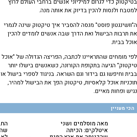
בטיקטוק כדי לגרום למיליוני אנשים ברחבי העולם לרוץ
למטבח ולנסות להכין בדיוק את אותה מנה.
ה"וושינגטון פוסט" מנסה להסביר איך טיקטוק שינה לגמרי
את תרבות הבישול ואת הדרך שבה אנשים לומדים להכין
אוכל בבית.
לפי מומחים שהתראיינו לכתבה, הפריצה הגדולה של "אוכל
טיקטוק" הגיעה בתקופת הקורונה, כשאנשים בישלו יותר
בבית וחיפשו גם בידור וגם השראה. בניגוד לספרי בישול או
תוכניות אוכל קלאסיות, טיקטוק הפך את הבישול למהיר,
נגיש ופחות מאיים.
הכי מעניין
מאה מוסלמים ושני
החב
איטלקים: הכיתה
שהת