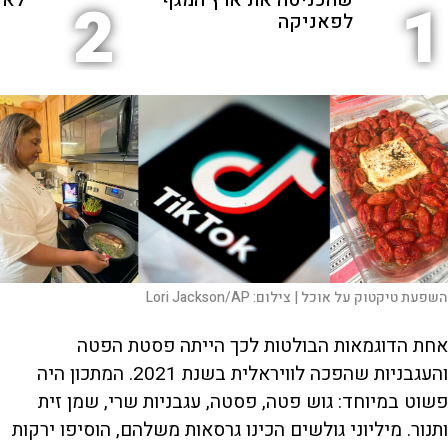
שהכניסה את ארץ המגף
לאנ
2
1
לפאניקה
השפעת טיקטוק על אוכל |
צילום:
Lori Jackson/AP
אחת הדוגמאות הבולטות לכך הייתה פסטת הפטה
והעגבניות שהפכה לוויראלית בשנת 2021. המתכון היה
פשוט במיוחד: גוש פטה, פסטה, עגבניות שרי, שמן זית
ותנור. מיליוני גולשים הכינו גרסאות משלהם, הוסיפו ירקות