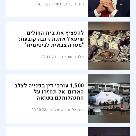
הודיה כריש חזוני
14.11.23
להפציץ את בית החולים
שיפא? אמנת ז'נבה קובעת:
"מטרה צבאית לגיטימית"
אלחנן שפייזר
07.11.23
1,500 עורכי דין בפנייה לצלב
האדום: אל תחזרו על
התנהלותכם בשואה
ישי אלמקייס־אלרם
30.10.23