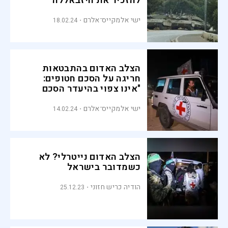
להזכיר את חיזבאללה
ישי אלמקייס־אלרם
18.02.24
הצלב האדום בהתבטאות
חריגה על הסכם חטופים:
"אינו צפוי בהיעדר הסכם
מדיני"
ישי אלמקייס־אלרם
14.02.24
הצלב האדום נייטרלי? לא
כשמדובר בישראל
הודיה כריש חזוני
25.12.23