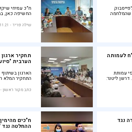
פייסבוק
ח"כ עמיחי שיקל
 שהמלחמה
החשיפה כאן, במ
וף של מדינת
שיקלי: "בשטחים
מתנהלת מלחמה 
שילה פריד
.11.21
4 מיליון ש"ח לעמותה
תחקיר ארגון 
הערבית "סיוע 48" הוצג בכנס
פי עמותת
הארגון בשיתוף פ
ל. דרשן ליטנר:
התחקיר המלא המ
ממשלה
לחמאס בכנס תחת
בהשתתפות ח"כים
כתב מקור ראשון
שקראו להפלת 
ה נגד
ח"כים מהימין
ההחלטה נגד "