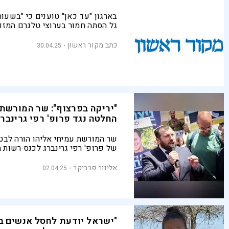
בארגון "עד כאן" טוענים כי "בשעות 
גל הסתה חמור בערוצי טלגרם המזו
ארגוני הטרור בשטחי הרש''פ''. גלעד
הארגון, מתריע: ''להטיל סגר מיידי 
כתב מקור ראשון
30.04.25
איו''ש - מדובר בגל הצתות לאומני''
"יריקה בפרצוף": שר המורשת 
החלטה נגד פרופ' רפי גרינברג
שר המורשת עמיחי אליהו הורה לבט
של פרופ' רפי גרינברג לכנס רשות 
אחרי שהאחרון האשים את המדינה
בארכיאולוגיה כ"כלי נשק פוליטי" ו
אלינור פבריקר
02.04.25
לנישול פלסטינים". מנכ"ל ארגון "ע
את הפנייה לשר המורשת, שיבח את 
שפועלים להטלת סנקציות, לא צריכ
במה רשמית במדינת ישראל"
"ישראל יודעת לחסל אנשים בל