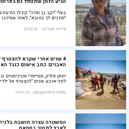
הגיע הזמן שתטפל גם בפרוטק
"מחכים לך בטובא", לאחר שסירבו
פרוטקשן ולפני שבועיים נתלה על
בקבוק בנזין כאזהרה. בעלת היקב, הי
אלינור פבריקר
27.02.25
הכריזה כי לא תיכנע לסחיטה ובארגו
קוראים לציבור להגיע ולתמוך במ
4 שנים אחרי שקרא להצטרף ל
האבנים: כתב אישום כנגד הא
יונתן פולק, ממייסדי אנרכיסטים נג
לפני ארבע שנים "להצטרף אל ילדי
ובקבוקי התבערה ולצעוד בעקבותיה
בהזדמנות אחרת השווה את המאבק
שלמה פיוטרקובסקי
14.07.24
הישראלי-פלסטיני למאבק באפרטהי
אפריקה
המשטרה עצרה תושבת בלגיה
לארץ לתמוך בחמאס