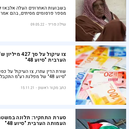
בשבועות האחרונים העלה אלבאז ל
מספר פרסומים מסיתים, בהם אמר
בין רוסיה לאוקראינה "תביא את הס
ישראל"
שילה פריד
09.05.22
צו עיקול על סך 27
הערבית "סיוע 48"
שורת הדין עתרו, צו העיקול על כס
"סיוע 48" של מפלגת רע"מ התקב
"קורבנות הטרור הצליחו איפה שה
כשלה"
כתב מקור ראשון
15.11.21
סערת התחקיר: תלונה במשטר
העמותה הערבית "סיוע 48"