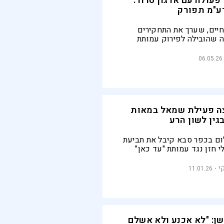
עולה עם ארגון טרור:
ע"מ תפורק
חיים, שערך את התחקירים
ה שהובילה לפירוק עמותת
ריים: "מברכים על החלטת בית
ף לפעילותה של עמותה
06.05.26
ימון טרור ופעילות במדינות
צה פעילת שמאל במאות
גין לשון הרע
ם בכפר סבא קיבל את תביעת
 חזן נגד עמותת "עד כאן"
, לאחר שקבע כי הפרסומים
ר עם הביטחון המסכל
י
11.01.26
קריים וחסרי בסיס"
ן: "לא אכנע ולא אשלם