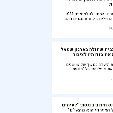
ת
פעילים רבים מארגון הסיוע לפלסטינים ISM
חיילים באזור ומתגרים בהם,
מנסים להדוף אותם - הם
 ומאשימים אותם באלימות
19
בית שתולה בארגון שמאל
את סודותיו לציבור
ת תיעדה במשך שלוש שנים
ת פעילותה של "תנועת
נלאומית" המשמיצה את ישראל,
כאן". הצלחתה מוצגת בסדרה
2
"שתולה" של צבי יחזקאלי ברשת 13, בה נחשפת
של הארגון שמתחפש להגנה על
ס חירום בכנסת: "לעיתים
האזרחי הוא מהאו"ם"