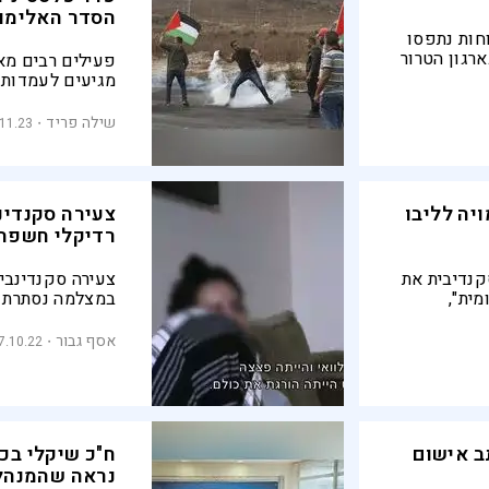
הסדר האלימו
חות נתפסו
רגון הטרור
מגיעים לעמדות ה
וכאשר הלוחמים 
שולפים מצלמות
שילה פריד
.11.23
יה לליבו
צעירה סקנדינ
רדיקלי חשפה 
נדיבית את
צעירה סקנדינבי
מית",
במצלמה נסתרת א
. אבל
הסולידריות הבי
דרה "שתולה"
עבור ארגון "עד 
אסף גבור
7.10.22
רשת 13, הוא חשיפת מערכת
 המוסלמים
מערכת המימון 
זכויות האדם
ב אישום
ח"כ שיקלי בכנ
נראה שהמנהל 