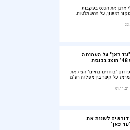
י ארגן את הכנס בעקבות
קור ראשון, על ההשתלטות.
 הפתוחים ביהודה ושומרון
של ממש"
22
"עד כאן" על העמותה
ת
ורום "בוחרים בחיים" הציג את
רמז על קשר בין מפלגת רע"מ
 הכותרת "ישראל מתאבדת",
 מהימין והורים שכולים
01.11.21
הממשלה
 דורשים לשנות את
עד כאן"