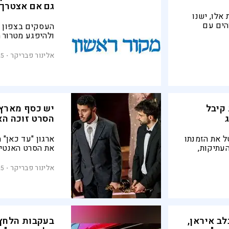
גם אם אצטרך 
אלו, ישנו
הים עם
העסקים בצפון מ
 אך, מנכ''ל
ולהיפגע מטרור 
על שטחי
בעסקם של "האחי
שהתעוררו לגלות
אלינור פבריקר
25
הם מצידם מביעי
אם נסגור את הע
קיבל
יש כסף מארץ 
הסרט זוכה הא
ל את הזמנתו
ארגון "עד כאן"
העתיקות,
את הסרט האנטי-
 בשימוש
ארץ אחרת". מנכ"
"אמצעי
"במחקר שלנו אנ
אלינור פבריקר
25
ד כאן", שיזם
מגיעים מאידאול
החלטתו: "מי
ים לקבל
ב איראן,
בעקבות הלחץ 