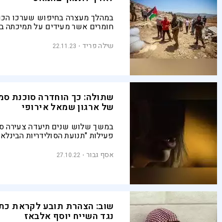
במהלך מעצרה בחיפוש שערכו הכו
חומרים אשר מעידים על תמיכתה בא
חמאס
שילה פריד
22.11.23
שתולה: כך הוחדרה סוכנת סמו
של ארגון שמאל אירופי
במשך שלוש שנים תיעדה צעירה סק
פעילות "תנועת הסולידריות הבינלאו
המבקשת להשמיץ את ישראל בעולם
הגילוי הגדול ביותר שלה, המוצג בס
אסף גבור
27.10.22
של צבי יחזקאלי ב
המימון של הארגון, הקשורה לאחים
ולחמאס
שוב: הצהרת תובע לקראת כת
נגד השייח יוסף אלבאז