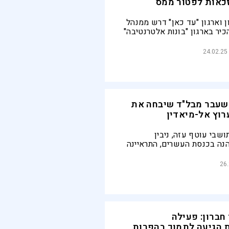
כאות לפטור ממס
ן וארגון "עד כאן" דרש ממנהל
יר בארגון "בונות אלטרנטיבה"
כארגון פוליטי ולשלול ממנו את סעיף 46,
מס. בעקבות פעילות העמותה
24.02.25
הזכאות נשללה לזמן בחינת
שעבר מבל"ד שיבחה את
וץ אל-מיאדין
שבי עוטף עזה, ניבין
הנה בכנסת העשרים, התראיינה
טענה שארגון הטרור פועל
ציוני
26
חברון: פעילה
 הגיעה לתמוך בהפרות