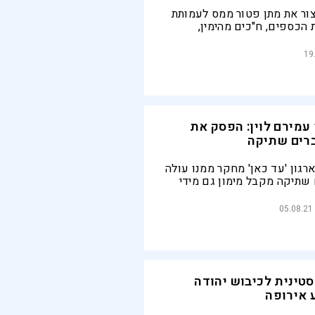
צור את מתן פטור ממס לעמותת
 הכספים, ח"כים מהימין,
ה והאופוזיציה, הפיצו מכתב
ת ההחלטה
19
עמירם לוין: הפסק את
רים שתיקה
רגון 'עד כאן' מחקר ממנו עולה
 שתיקה מקבל מימון גם מידי
הקרן הפלסטינית NDC, קרן התומכת בחרם על
פיין אנטי נורמליזציה איתה
05.08.21
פנו לאחרונה בארגון לאלוף
שה לחזור בו מתמיכתו
רים שתיקה
טינית לכיבוש יהודה
ע אירופה