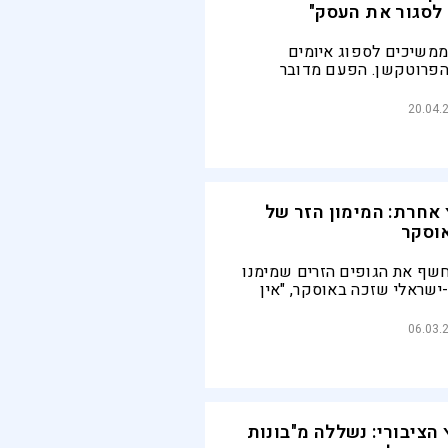
לסגור את העסק"
משיכים לספוג איומים
הפרוטקשן. הפעם מדובר
ם ניסנבוים" הממוקם ביבנאל,
 בקבוק בנזין על שער העסק.
20.04.
ם אומץ ונחישות: "לא נשלם גם
סק"
אחרת: המימון הזר של
וסקר
 חשף את הגופים הזרים שמימנו
ישראלי שזכה באוסקר, "אין
ל הארגון גלעד אך אמר כי
חנו מראים כיצד מממני הסרט
06.03.
וגיה אנטי-ישראלית מובהקת"
הציבורי: נשללה מ"בונות