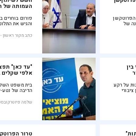
 פרוטקשן
חשש לשיתוף פ
העמותה של ר
 הפרוטקשן
פורום בוחרים ב
נה של
והגיש את התלונ
נון פיצוי:
המעשים ההומניט
ן. זה לא
המשפט ששמה סו
כתב מקור ראשון
ששימשה זרוע למ
אויב"
בין
"עד כאן" תפ
ר
אלפי שקלים ב
נות על רקע
בית משפט השלו
ציבורי
הדיבה של נטע-לי
י היו
ומנהלה גלעד אך
שייחסו לחזן קש
שלמה פיוטרקובסק
הפלסטיני היו "ש
ות"
טרור הפרוטקש