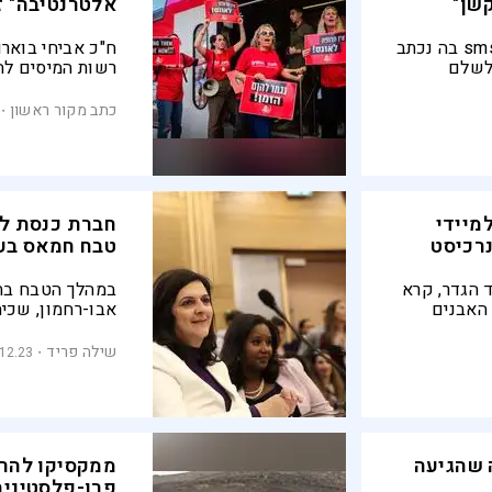
שן"
אלטרנטיבה" ז
בעלי "יקב בן זמרה" קיבלו הודעת sms בה נכתב
ח"כ אביחי בוארו
 לשלם
רשות המיסים להכ
 השער שלהם
לה בוז'ו,
המעניק זכאות מ
כתב מקור ראשון
ן "עד כאן"
והלחץ הציבורי, 
שפחה
הסוגייה
מיידי
חברת כנסת ל
נרכיסט
טבח חמאס בער
ד הגדר, קרא
במהלך הטבח בתו
 האבנים
אבו-רחמון, שכי
ם".
לערוף הלבנוני ו
בתגובה לכיבוש ה
שילה פריד
.12.23
יד בדרום
 שהגיעה
ממקסיקו להר 
פרו-פלסטינית