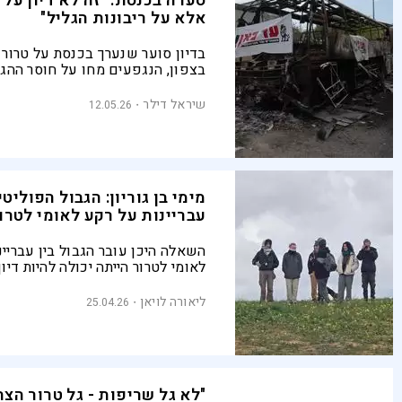
סערה בכנסת: "זה לא דיון על
אלא על ריבונות הגליל"
בדיון סוער שנערך בכנסת על טרור
בצפון, הנגפעים מחו על חוסר ההג
המדינה מפני הטרור ודרשו ליצור מנג
"אנחנו בשטח הפקר. אין דין ואין דיי
שיראל דילר
12.05.26
מערב פרוע - זה צפון פרוע"
מימי בן גוריון: הגבול הפוליטי 
עבריינות על רקע לאומי לטרו
השאלה היכן עובר הגבול בין עבריי
לאומי לטרור הייתה יכולה להיות דיון 
חשוב, אלמלא ההאשמות בטרור יהוד
שמורות לימין בלבד
ליאורה לויאן
25.04.26
"לא גל שריפות - גל טרור הצת