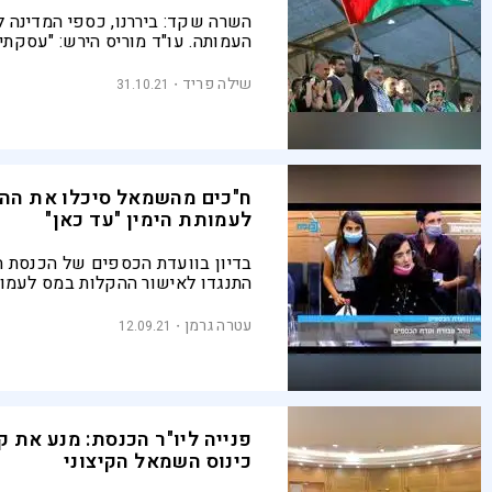
השרה שקד: ביררנו, כספי המדינה לא
העמותה. עו"ד מוריס הירש: "עסקתי 
המקצועיים בהתמודדות עם הטרור ה
בדגש על דרכי המימון שלו, ובמקרה 
שילה פריד
31.10.21
עשן, אלא שריפה של ממש"
ח"כים מהשמאל סיכלו את הה
לעמותת הימין "עד כאן"
בדיון בוועדת הכספים של הכנסת ח
התנגדו לאישור ההקלות במס לעמות
ח"כ בן גביר מחא על המהלך וצעק:
משפט שדה והם כנופיה של ענשי 
עטרה גרמן
12.09.21
פנייה ליו"ר הכנסת: מנע את ק
כינוס השמאל הקיצוני