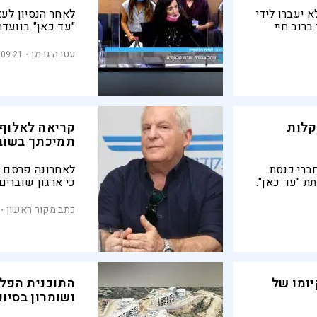
 יעברו לידי
לאחר הנסיון לע
ברוב חיי
"עד כאן" בוועדת
פלסטיני,
משורות הקואליצי
זה, אין רק
במטרה לשנות א
עטרה גרמן
.09.21
קלות
קריאה לאלוף 
תמיכתך בשוב
ברי כנסת
לאחרונה פרסם א
ת "עד כאן".
כי ארגון שוברים
 "אתה עושה
שמאל"
ישראל, מקדמת קמ
כתב מקור ראשון
ועוד. לאור כך, 
עמירם לוין בבק
המתוקשרת בשוב
יומו של
התוכנית הפלס
ושומרון בסיו