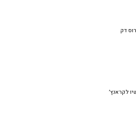
יו לקראנץ׳