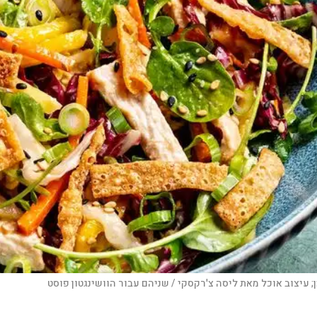
; עיצוב אוכל מאת ליסה צ'רקסקי / שניהם עבור הוושינגטון פוסט