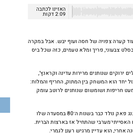
האזינו לכתבה
2:09
דקות
וד קערה צפויה של חסה ועוף יבש. אבל במקרה
סלט צבעוני, פריך ומלא טעמים, כזה שכל ביס
ים ירוקים שנותנים מרירות עדינה וקראנץ׳,
 יחד הוא המשחק בין המתוק, החריף והמלוח:
ה, מעט חריפות ושומשום שנותנים לרוטב עומק
המתכון המקורי של השף וולפגנג פאק נולד כבר בשנות ה־80 במסעדה שלו
 האסייתי־מערבי שהתחיל אז בארצות הברית.
 אחרי, הוא עדיין מרגיש רענן לגמרי.