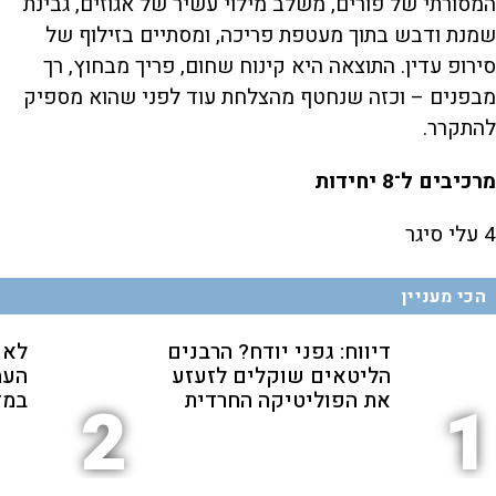
המסורתי של פורים, משלב מילוי עשיר של אגוזים, גבינת
שמנת ודבש בתוך מעטפת פריכה, ומסתיים בזילוף של
סירופ עדין. התוצאה היא קינוח שחום, פריך מבחוץ, רך
מבפנים – וכזה שנחטף מהצלחת עוד לפני שהוא מספיק
להתקרר.
מרכיבים ל־8 יחידות
4 עלי סיגר
הכי מעניין
דיווח: גפני יודח? הרבנים
לא 
הליטאים שוקלים לזעזע
העמ
את הפוליטיקה החרדית
במז
2
1