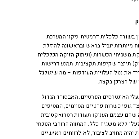
ק
ן בשורה כלכלית דרמטית. ניקוי המערכת
ח מיותרות יוביל בראש ובראשונה להוזלת
קת משגיחי הכשרות (וניתוק הזיקה הכלכלית
ק) תייצר שקיפות תקציבית, תמנע דרישות
יד את נטל העלויות העודפות – מה שיגולגל
 של הצרכן בקצה.
בעלי האינטרסים הפרטיים. האבסורד הגדול
צד גופי כשרות פרטיים מסוימים, המטיפים
 שהם עצמם העניקו תעודות רטרואקטיבית
ו ללא משגיח כלל. המתווה הרוחבי הנוכחי
היה מחויב לציבור, לא לרווחים האישיים