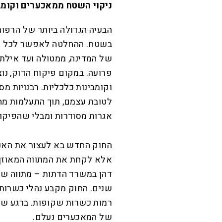
​ניקוי השטח ממאכערים וקומב
​הבעיה הגדולה ביותר של הרפו
בשטח. ההחלטה לאפשר לכל רב
של המדינה, ממטולה ועד אילת
פרועה. במקום פיקוח הדוק, נו
וקומבינות כלכליות. רבנויות מ
לטובת עצמם, תוך התעלמות מחו
אגרות מסודרות ומבלי שהפיקו
​החוק החדש בא לעצור את האנרכ
אלא לקחת את המתווה המאוזן 
דהן במשרד הדתות – מתווה שאנ
שנים. החוק מקבע נהלי כשרות 
רמות כשרות שקופות. ברגע שיש
של המאכערים נעלם.