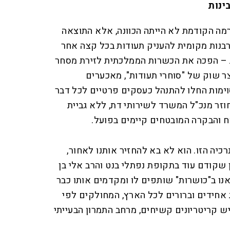
ינות
רמה הקודמת לא הייתה הכוונה, אלא התוצאה
נות מקומית להעניק תעודות בכל קצה אחר
 – הפכה את הכשרות הממלכתית לזירת מסחר
צר שוק של "סוחרי תעודות", מאכערים
סוימות החלו להתנהל כעסקים פרטיים לכל דבר
זר מנכ"ל המשרד לשירותי דת, ללא גביית
ח והבקרה המובטחים קיימים בפועל.
יה הזו. הוא לא בא להחזיר אותנו לאחור,
שקודם עוד בתקופת נפתלי בנט והרב אלי בן
ו ב"כושרות" שותפים לו ומקדמים אותו כבר
אחידים וברורים לכל הארץ, המחולקים לפי
 קריטריונים קשיחים, מרחב התמרון הבעייתי