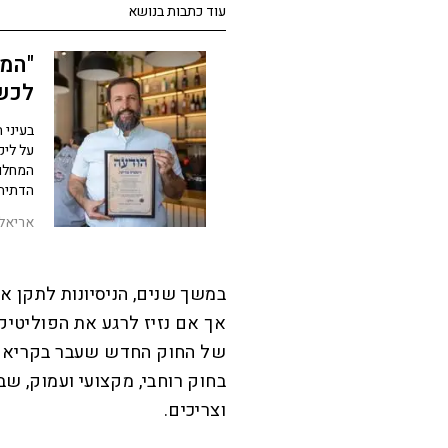
עוד כתבות בנושא
"המ
לכש
בעיני 
על ליק
המחלוק
הדתית
אריאל
​במשך שנים, הניסיונות לתקן א
אך אם נזיז לרגע את הפוליטיקה
של החוק החדש שעבר בקריאה 
בחוק רוחבי, מקצועי ועמוק, ש
וצריכים.