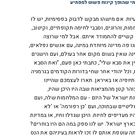
תי שהופך קינוח פשוט למפתיע
יות. אם מישהו מבקש לדבוק בפסימיות, יש לו
ת, והרוגים, וסבבי לחימה תקופתיים, וקיטוב,
חד קשיים להתמודד איתם. אבל למי שרוצה
נו פה מדינה מיוחדת במינה, עם אנשים נפלאים,
ינה שאין בשום מקום אחר בעולם, ועם הישגים
ין את סבא שלי", כתבתי כאן פעם, "ואת הסבא
וכל יהודי אחר שחי בדורות הקודמים בגרמניה
תיופיה או באיראן. תארו לעצמכם שהיינו
הר קטן מהמציאות שבה היו היכן שהיו,
ת ישראל של היום - עם המלחמות שלה, ועם
ליטיים שבתוכה, ועם 'כן רפורמה' או 'לא
ו מעדיפים לחיות. היכן שגדלו וחיו, או במדינת
ארץ ישראל. יש לנו ספק במה הם היו בוחרים?
תה עוטפת אותם לו זכו לראות בעיניהם את הנס