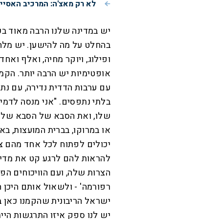
לא רק מאצ'ה: המרכיב האסיי
יש במדינה שלנו הרבה מאוד בע
בהחלט על מה להישען. יש מלחמו
ופילוג, ויוקר מחיה, ואלף וא
אופטימיות יש הרבה יותר. הקמ
עם ערבות הדדית נדירה, עם נת
בלתי נתפסים. "אני מנסה לדמי
שלו, ואת הסבא של הסבא שלו, 
או במרוקו, בברית המועצות, בא
יכולים לפתוח לכל אחד מהם צו
להראות להם לרגע קט את מדינ
הצרות שלה, ועם הוויכוחים הפו
רפורמה' - ולשאול אותם היכן הי
ישראל הריבונית שהקמנו כאן ב
יש לנו ספק איזו התרגשות היי