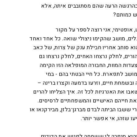
הרגשה הרעה שהם מסתובבים איתה, אלא
יש כמותם?
ש, אופטימי, אני רוצה לספר על מקור
גלים, מושב שהקימו ניצולי שואה. כל אחד ואחד
וא סוחב אחריו חבילת ענק של צרות, של כאב
רים, לחלק נרצחו האחים, לחלק נרצחו גם
עדות המוות, החבורה המופלאה הזו הקימה
מושב לתפארת. כל חיי הבטתי בהם - במי
 ובשמחת חיים, וזרעו בדמעה וקצרו ברינה –
אבו את האנרגיות לכל זה. איך הצליחו להרים
ת חייהם האישיים והמשפחתיים לרסיסים.
י ששבו הביתה לבדם מברגן־בלזן, מבירקנאו או
יעו שזהו, אי אפשר יותר.
והיא סיפרה לי ששמחה לפגוש את הדודים