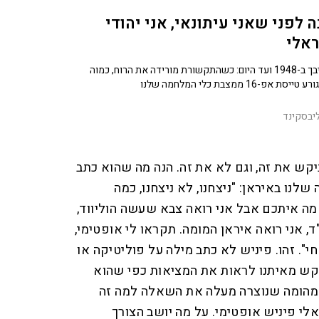
 לפני שאני עיתונאי, אני יהודי
ראלי
מקרליבך ב-1948 ועד היום: כשהתקשורת מורידה את הרוח, כמוה
סת אפ-16 ממצבת כלי המלחמה שלנו
יבסקינד
ביקש את זה, וגם לא את זה. הנה מה שהוא כתב
נו באיראן: "ניצחנו, לא ניצחנו, כמה
מה איתכם אבל אני רואה צבא שעשה הוליווד,
, אני רואה איראן המומה. תקראו לי אופטימי,
י". זהו. פיניש לא כתב מילה על פוליטיקה או
יקש מאיתנו לראות את המציאות כפי שהוא
המהומה שנוצרה מעלה את השאלה למה זה
י פיניש אופטימי. על מה יושב הצורך