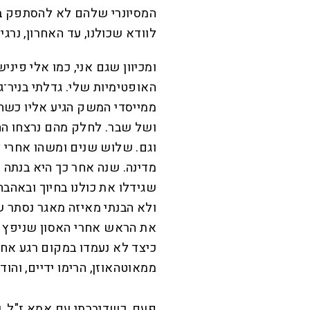
המסיונרי שלהם לא להסתפק ב
לוודא שכולנו, עד האחרון, נרג
ומכיוון שגם אני, כמו אלי פיני
האופטימיות שלי. גדלתי בניר־
ממייסדי המשק הגיע אליו כשה
ושל שבר. לחלק מהם נרצחו ההו
וגם. שלוש שנים ומשהו אחרי צ
מדינה. שנה אחר כך היא בנתה 
שגידלו את כולנו בחיוך ובאהבה
ולא הבנתי מאיזה מאגר נסתר ש
את הראש אחרי האסון שניפץ א
כיצד לא נעמדו במקום רגע אחר
ממאוטהאוזן, הרימו ידיים, והוד
פעם, כשדיברתי עם אמא ז"ל, 