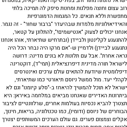
ישראל נהנתה מתור זהב בפוליטיקה האמריקאית, במסגרתו
רוב עצום וחוצה מפלגות ומחנות סיפק לה תמיכה בלתי
מתפשרת וללא תנאים. כל המגמות הדמוגרפיות
והאידיאולוגיות מלמדות שבהיעדר "ברבור שחור" - זה נגמר.
אנחנו יכולים לצעוק "אנטישמים!", להתלונן על קטאר,
להתגעגע לקלינטון ולביידן (ובתרחיש שתיארתי, אוהו אנחנו
נתגעגע לביידן) ולדמיין ש-"אם מרקו היה נבחר הכל היה
נראה אחרת". אבל עם תלונות לא בונים מדינה: דרושה
לישראל תורה מדינית דיפרנציאלית (תמי"ד), דוקטרינה
דיפלומטית שיודעת להתאים עולם ערכים ואינטרסים
לקהלי יעד. מול ממשל ניוסם תיאורטי כמו שתיארתי,
ישראל לא תוכל להמשיך להיאחז ב-"סלע קיומנו" וגם לא
ביתרונות האדירים שאנחנו מביאים במלחמה באיראן: היא
תצטרך להביא נכסיות בעולמות אחרים, שרלוונטיים לציבור
הבוחרים של ניוסם (ודומיו), כמו טכנולוגיה, בריאות, חינוך,
אקלים וצמצום פערים. גם עולם הערכים המשותפים יצטרך