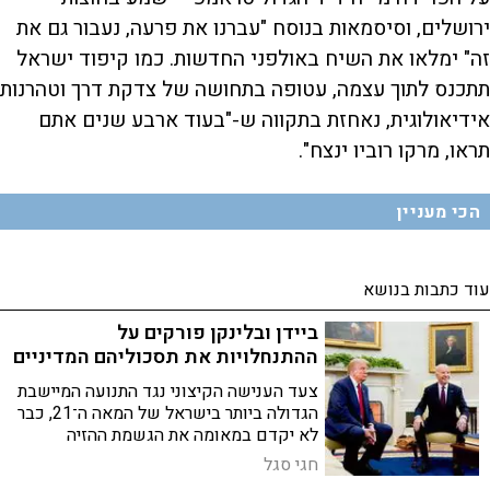
ירושלים, וסיסמאות בנוסח "עברנו את פרעה, נעבור גם את
זה" ימלאו את השיח באולפני החדשות. כמו קיפוד ישראל
תתכנס לתוך עצמה, עטופה בתחושה של צדקת דרך וטהרנות
אידיאולוגית, נאחזת בתקווה ש-"בעוד ארבע שנים אתם
תראו, מרקו רוביו ינצח".
הכי מעניין
עוד כתבות בנושא
ביידן ובלינקן פורקים על
ההתנחלויות את תסכוליהם המדיניים
צעד הענישה הקיצוני נגד התנועה המיישבת
הגדולה ביותר בישראל של המאה ה־21, כבר
לא יקדם במאומה את הגשמת ההזיה
הדמוקרטית על חלוקת הארץ, כי בזכות
חגי סגל
אמנה כבר מאוחר מדי לחלק. הוא יצליח רק