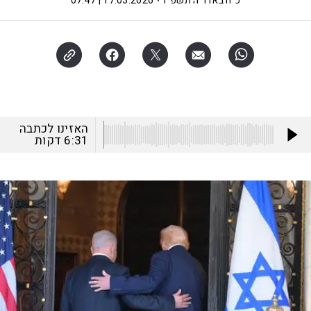
כ"ח באדר ה׳תשפ"ו
17.03.2026 | 07:47
האזינו לכתבה
6:31
דקות