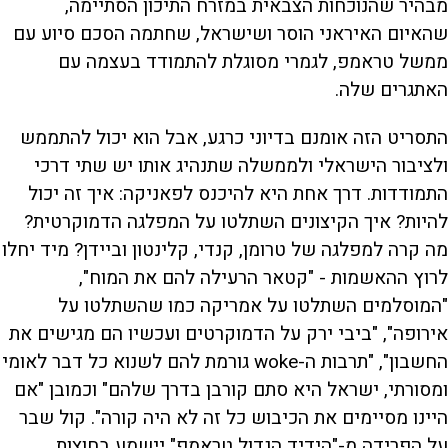
מבהיר שהנוכחות הצבאית במזרח התיכון הסתיימה,
שהאיום האיראני הוסר ושישראל, שחתמה הסכם סיוע עם
ממשל טראמפ, לגמרי מסוגלת להתמודד בעצמה עם
האתגרים שלה.
התסריט הזה אומנם בדיוני כרגע, אבל הוא יכול להתממש
ולציבור הישראלי ולממשלה שתנהיג אותו יש שתי דרכי
התמודדות. דרך אחת היא להיכנס לפאניקה: איך זה יכול
להיות? איך הקיצונים השתלטו על המפלגה הדמוקרטית?
מה קרה למפלגה של טרומן, קנדי, קלינטון וביידן? מיד יחלו
לרוץ ההאשמות - "קטאר הרעילה להם את המוח",
"המוסלמים השתלטו על אמריקה כמו שהשתלטו על
אירופה", "ביבי ירק על הדמוקרטים ועכשיו הם מגישים את
החשבון", "תרבות ה-woke גורמת להם לשנוא כל דבר לאומי
ומסורתי, ישראל היא סתם קורבן בדרך שלהם" וכמובן "אם
היינו מסיימים את הכיבוש כל זה לא היה קורה". קול שבר
על הפרידה מ-"הידיד הגדול טראמפ" יישמע בחוצות