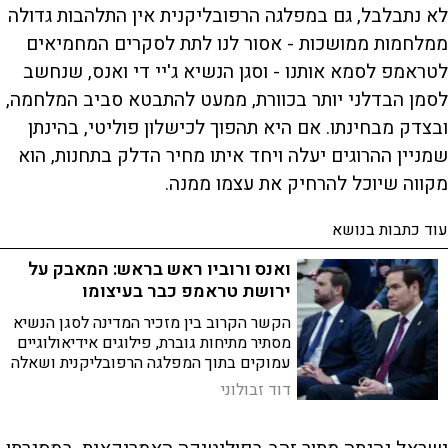
לא נתבלבל, גם במפלגה הרפובליקנית אין התלהבות גדולה
ממלחמות ממושכות - אסור לנו לתת לסקרים המחמיאים
לטראמפ לסמא אותנו - וסגן הנשיא ג'יי די ואנס, שנחשב
לסמן הבדלני יותר בכוורת, ממעט להתבטא סביב המלחמה,
ובצדק מבחינתו. אם היא תהפוך לכישלון פוליטי, בהינתן
שמניין ההרוגים יעלה ויחד איתו מחיר הדלק בתחנות, הוא
מקווה שיוכל להרחיק את עצמו ממנה.
עוד כתבות בנושא
ואנס ורוביו ראש בראש: המאבק על
ירושת טראמפ כבר בעיצומו
הקשר הקרוב בין מזכיר המדינה לסגן הנשיא
מסתיר מתיחות גוברת, פילוגים אידיאולוגיים
עמוקים בתוך המפלגה הרפובליקנית ושאלה
אחת מרכזית: מי יצליח להפוך כוח מדיני
דוד זבולוני
והשפעה בינלאומית לרוב פוליטי בבית
הלבן?