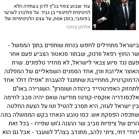
עוד שבוע צפוי בג"ץ לדון בעתירה הלא
לגיטימית לפיטורי בן גביר. על סולברג לערער
בפומבי, בזמן אמת, על עצם הלגיטימיות של
הדיון
אלחנן צווכר
בישראל מתחילים לחפש בנרות שותפים בתוך הממשל -
שר החוץ רפאל וורנוק, שבתור סנאטור הצביע פעם אחר
פעם נגד סיוע צבאי לישראל, לא מחזיר טלפונים. שרת
האוצר אליזבת וורן, אחד הסמנים השמאליים של המפלגה
הדמוקרטית, מתחייבת שתתנגד להעברת "אפילו דולר אחד
לתחזוק האפרטהייד ביהודה ושומרון". השגרירה באו"ם
אלכסנדריה אוקסיו-קורטז מודיעה שאם יהיה סבב לחימה
בין ישראל לעזה, היא תסרב להטיל וטו על הצעת החלטה
שתכפה הפסקת אש. כמו טובע הנאחז בקש הממשלה בונה
הרים של ציפיות סביב שר ההגנה ג'וש שפירו - בכל זאת
יהודי דתי, ציוני נלהב, מתנדב בצה"ל לשעבר - אבל גם הוא