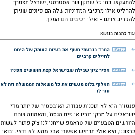
להתעקש. כמו כל שחקן שח אסטרטגי, ישראל תצטרך
להחליט אילו מרכיבי המדיניות שלה הם פיונים שניתן
להקריב אותם - ואילו רכיבים הם המלך.
עוד כתבות בנושא
דעה
המרד בגבעתי חשף את בעיות העומק של היחס
לחיילים קרביים
דעה
אסיר ציון שגילה שבישראל קצת חוששים מפניו
דעה
האלוף בלוט מגשים את כל משאלות הממשלה וזה לא
עזר לו
פנטזיה היא לא תוכנית עבודה. האובססיה של יותר מדי
ישראלים על מרקו רוביו או פיט הגסת', והאמונה שהם
היורשים הטבעיים של טראמפ שייתנו לנו צ'ק פתוח לעשות
כרצוננו, היא אולי תרחיש אפשרי אבל ממש לא ודאי. ובואו