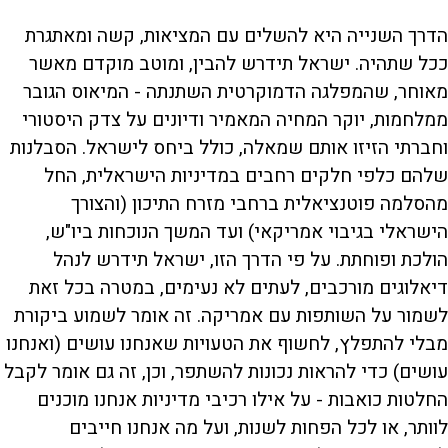
להכאיב
הדרך השנייה היא להשלים עם המציאות, קשה ומאתגרת
ככל שתהיה. ישראל תידרש להבין, ומוטב מוקדם מאשר
מאוחר, שהמפלגה הדמוקרטית השתנתה - המיאוס הגובר
ממלחמות, יוקר המחיה המאמיר ודיונים על צדק היסטורי
וחברתי הזיזו אותם שמאלה, כולל ביחס לישראל. הסבלנות
שלהם כלפי חלקים רחבים במדיניות הישראלית, החל
מהסלמה פוטנציאלית ברחבי מזרח התיכון (והצורך
הישראלי בגיבוי אמריקאי) ועד המשך הנוכחות ביו"ש,
הולכת ופוחתת. על פי הדרך הזו, ישראל תידרש לנהל
דיאלוגים מורכבים, לעתים לא נעימים, במטרה בכל זאת
לשמור על השותפות עם אמריקה. זה אומר לשמוע ביקורת
מבלי להתפלץ, לחשוף את הטעויות שאנחנו עושים (ואנחנו
עושים) כדי להראות נכונות להשתפר, וכן, זה גם אומר לקבל
החלטות כואבות - על אילו רכיבי מדיניות אנחנו מוכנים
לוותר, או לכל הפחות לשנות, ועל מה אנחנו חייבים