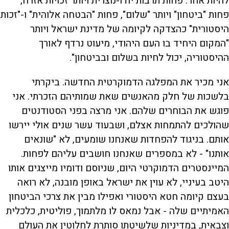
להיות אחר: פחות תרבות יודו-נוצרית ויותר זכויות אזרח,
פחות "ביטחון" ויותר "שלום", פחות "הבטחה אלוהית" ו-"זכות
היסטורית" כהצדקה לקיומה של מדינת ישראל ויותר
"המקום היחיד בו העם היהודי, מיעוט נרדף לאורך
ההיסטוריה, יכול לחיות בשלום ובביטחון".
אני מכיר את המפלגה הדמוקרטית החדשה. ביקרתי
בלשכות של חלק מהאנשים שאת שמותיהם הזכרתי. אני
פוגש את הבוחרים שלהם. אני מרצה בפני הסטודנטים
שהולכים להתמחות אצלם, ושבעוד עשר שנים אולי יירשו
אותם. בניגוד להפחדות שאנחנו שומעים, לא "שונאים
אותנו" - לא במספרים שאנחנו חושבים עליהם לפחות.
המיינסטרים הדמוקרטי היום, שניוסם ודומיו מייצגים אותו
היטב בעיניי, לא עוין את ישראל באופן מובנה, לא רואה
בעצם קיומה חטא היסטורי ואפילו מבין את צרכי הביטחון
האמיתיים שלה - אבל נמאס לו מלתמוך, פוליטית, כלכלית
וצבאית, במדיניות שלשיטתו סותרת לחלוטין את העולם