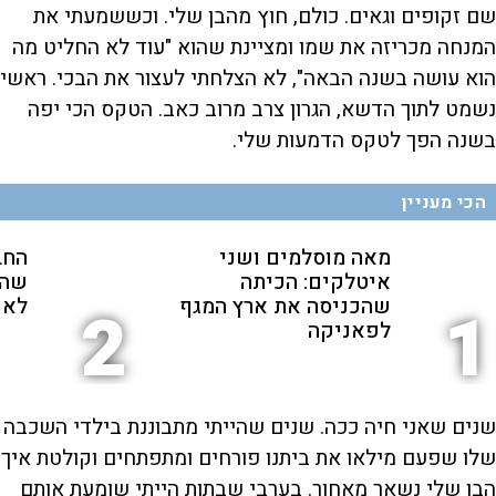
שם זקופים וגאים. כולם, חוץ מהבן שלי. וכששמעתי את
המנחה מכריזה את שמו ומציינת שהוא "עוד לא החליט מה
הוא עושה בשנה הבאה", לא הצלחתי לעצור את הבכי. ראשי
נשמט לתוך הדשא, הגרון צרב מרוב כאב. הטקס הכי יפה
בשנה הפך לטקס הדמעות שלי.
הכי מעניין
מאה מוסלמים ושני
החב
איטלקים: הכיתה
שהת
שהכניסה את ארץ המגף
לאנ
2
1
לפאניקה
שנים שאני חיה ככה. שנים שהייתי מתבוננת בילדי השכבה
שלו שפעם מילאו את ביתנו פורחים ומתפתחים וקולטת איך
הבן שלי נשאר מאחור. בערבי שבתות הייתי שומעת אותם