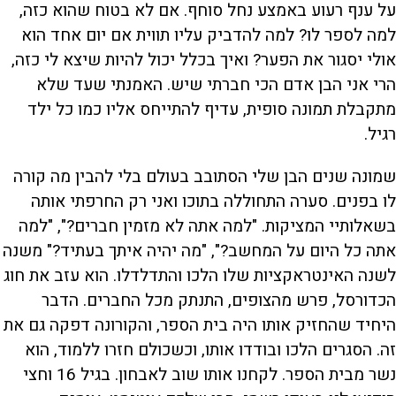
על ענף רעוע באמצע נחל סוחף. אם לא בטוח שהוא כזה,
למה לספר לו? למה להדביק עליו תווית אם יום אחד הוא
אולי יסגור את הפער? ואיך בכלל יכול להיות שיצא לי כזה,
הרי אני הבן אדם הכי חברתי שיש. האמנתי שעד שלא
מתקבלת תמונה סופית, עדיף להתייחס אליו כמו כל ילד
רגיל.
שמונה שנים הבן שלי הסתובב בעולם בלי להבין מה קורה
לו בפנים. סערה התחוללה בתוכו ואני רק החרפתי אותה
בשאלותיי המציקות. "למה אתה לא מזמין חברים?", "למה
אתה כל היום על המחשב?", "מה יהיה איתך בעתיד?" משנה
לשנה האינטראקציות שלו הלכו והתדלדלו. הוא עזב את חוג
הכדורסל, פרש מהצופים, התנתק מכל החברים. הדבר
היחיד שהחזיק אותו היה בית הספר, והקורונה דפקה גם את
זה. הסגרים הלכו ובודדו אותו, וכשכולם חזרו ללמוד, הוא
נשר מבית הספר. לקחנו אותו שוב לאבחון. בגיל 16 וחצי