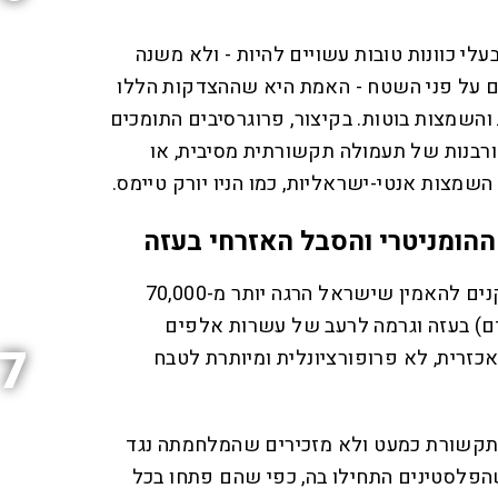
י כוונות טובות עשויים להיות - ולא משנה
ם על פני השטח - האמת היא שההצדקות הללו
ת והשמצות בוטות. בקיצור, פרוגרסיבים התומכים
רבנות של תעמולה תקשורתית מסיבית, או
שמצות אנטי-ישראליות, כמו הניו יורק טיימס.
התקשורת רוצה לגרום לאמריקנים להאמין שישראל הרגה יותר מ-70,000
ם) בעזה וגרמה לרעב של עשרות אלפים
7
כזרית, לא פרופורציונלית ומיותרת לטבח
בתקשורת כמעט ולא מזכירים שהמלחמתה נגד
פלסטינים התחילו בה, כפי שהם פתחו בכל