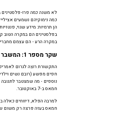
לא משנה כמה פרו-פלסטינים בעל
כמה נימוקיהם נשמעים אציליי
הן תרמיות: מידע שגוי, פנטזיו
בפלסטינים הם במקרה הטוב קו
במקרה הרע - הם עצמם מחברי ה
שקר מספר 1: המשבר ההומניטרי והסבל האזרחי בעזה
חפים מפשע (רובם נשים וילדי
נוספים - מה שמצטבר לתגובה א
חמאס ב-7 באוקטובר.
למרבה הפלא, דיווחים כאלה 
חמאס בעזה פרצה רק משום שה