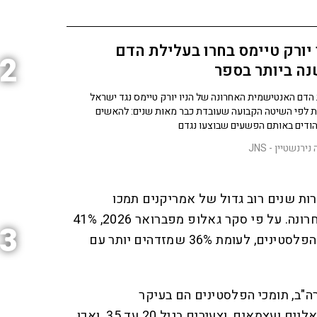
 יורק טיימס בחרו בעלילת הדם
2
ה ביותר בספר
הדם האנטישמית האחרונה של הניו יורק טיימס נגד ישראל
 לפי השיטה הקבועה שעובדת כבר מאות שנים: להאשים
ודים באותם הפשעים שבוצעו נגדם
ירנשטיין - JNS
 שנים רוב גדול של אמריקנים תמכו
בישראל, מגמה זו התהפכה לאחרונה. על פי סקר גאלופ מפברואר 2026, 41%
3
מהאמריקנים מזדהים יותר עם הפלסטינים, לעומת 36% שמזדהים יותר עם
"ב, תומכי הפלסטינים הם בעיקר
"פרוגרסיבים" - דמוקרטים שמאלנים ועצמאים, וצעירים בגיל 20 עד 35. ואכן,