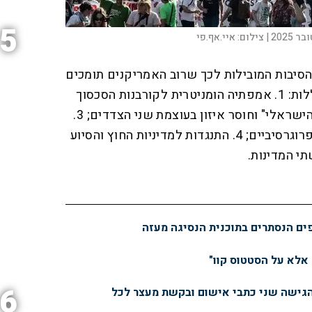
5
20 |
צילום:
איי.אף.פי
סיבות המובילות לכך שרוב האמריקנים תומכים
בפלסטינים על פני ישראל, כוללות: 1. אמפתיה הומניטרית לקורבנות הסכסוך
בעזה; 2. תפיסות של "הכיבוש הישראלי" וחוסר איזון בעוצמת שני הצדדים; 3.
התיישרות האג'נדה עם ערכים פרוגרסיביים; 4. התנגדות למדיניות החוץ והסיוע
פים הנסתרים בתוכנית הנסיגה מעזה
 אלא על הסטטוס קוו"
6
הגישה שני כתבי אישום ובקשת מעצר לכל