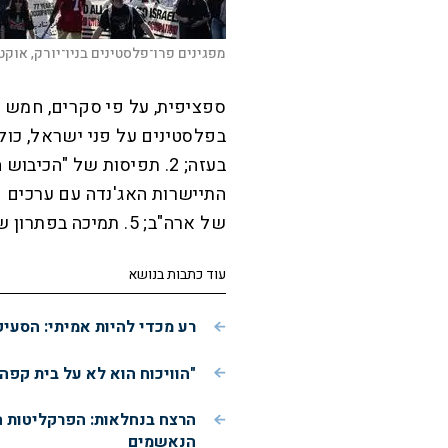
מפגינים פרו־פלסטינים בניו־יורק, אוקטובר 25
ספציפית, על פי סקרים, חמש ה
של ארה"ב; 5. תמיכה בפתרון שתי המדינות.
עוד כתבות בנושא
רע מכדי להיות אמיתי: הסעי
"הוויכוח הוא לא על בית קפה
הרצח בנחלאות: הפרקליטות 
הנאשמים