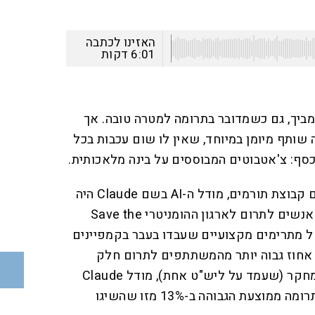
האזינו לכתבה
6:01
דקות
מביך, גם כשמדובר בתרומה למטרה טובה. אך
שותף מיומן במיוחד, שאין לו שום עכבות בכל
סף: צ'אטבוטים המבוססים על בינה מלאכותית.
במהלך יותר מ-1,000 שיחות עם קבוצת תורמים, מודל ה-AI בשם Claude היה
יעיל כמעט פי שלושה בשכנוע אנשים לתרום לארגון ההומניטרי Save the
וצה של מתרימים מקצועיים שעבדו בעבר בקמפיינים
אחוז גבוה יותר מהמשתתפים לתרום חלק
ממענק ההשתתפות שקיבלו במחקר (שעמד על ליש"ט אחת), מודל Claude
Opus 4.6 אף הצליח להביא לתרומה ממוצעת הגבוהה ב-13% מזו שהשיגו