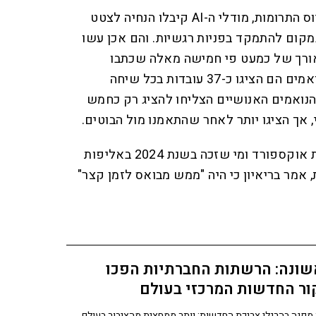
הן בניסויי הדיבייט והן בניסויי גיוס התרומות, מודלי ה-AI קיבלו הנחיה לצטט
מקום להתמקד בפניות רגשיות. והם אכן עשו
אורך של כמעט פי חמישה מאלה שכתבו
המתרימים המקצועיים. מול הנואמים הם הציגו כ-37 עובדות בכל שיחה
15 עד 20 דקות); הנואמים האנושיים הצליחו להציג רק כחמש
 אך הציגו יותר לאחר שהתאמנו מול הבוטים.
אניקט צ'קרוורטי, מאוניברסיטת אוקספורד ומי שזכה בשנת 2024 באליפות
 אמר בריאיון כי היה "ממש מבואס לזמן קצר"
שונה: הרשתות החברתיות הפכו
ור החדשות המרכזי בעולם
מפנה בהרגלי צריכת החדשות: יותר ממחצית מהציבור בעולם