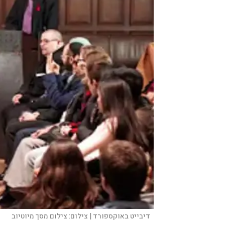
דיבייט באוקספורד |
צילום:
צילום מסך מיוטיוב