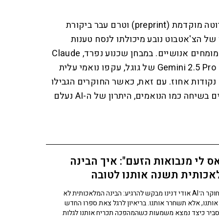
המחקר, שפורסם ביום שני כטיוטה מוקדמת (preprint) וטרם עבר ביקורת
 של הצ'אטבוט נובע מיכולתו לנסח טענות
במהירות גבוהה בהרבה מזו של מומחים אנושיים. במבחן שכנוע נפרד, Claude
ומודלים מסחריים אחרים, בהם Gemini 2.5 Pro של גוגל, עקפו נואמי עלית
בתחרויות דיבייט בפער של 4.6 נקודות אחוז. עם זאת, כאשר החוקרים הגבילו
את המודלים לאותו מספר מילים בשיחה כמו הנואמים, היתרון של ה-AI נעלם
ס לי מנבואות הזעם": איך הבינה
אכותית תשנה אותנו לטובה
היזם וחוקר ה־AI אודי דנינו מבקש להרגיע: הבינה המלאכותית לא
אותנו, אלא תשחרר אותנו. בריאיון לרגל צאת ספרו החדש
ביר כיצד נמצא משמעות כשהמהפכה תכריח אותנו לגלות