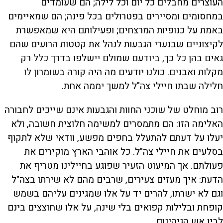
העוצרים מחבלים כל יום וכל לילה; הם שעומדים
במחסומים ומסיירים בפטרולים בכל פינה; הם שמאיימים
באמת על כנופיות המרצחים; ופעילותם היא שמאפשרת
לקיצוניים שבנערי הגבעות לנהל את קטטות הרועים שהם
גאים בהן כל כך, ביודעם שמולם יישלפו בדרך כלל רק
מקלות ואבנים. כולנו יודעים מה היה קורה בשומרון לו
חלילה שבתו חיילי צה"ל למשך יממה אחת.
רוב מוחלט של שוכני החוות והגבעות אינם שייכים לחבורה
האלימה הזו: הם מתמסרים למשימה חלוצית חשובה, ולא
יעלו על דעתם להתעלל בחפים מפשע, וודאי שלא לתקוף
בסלעים את חיילי צה"ל. כל אוהבי הארץ מוקירים את
פעולתם. אך המיעוט הזעיר שפוגע בחיילינו מטריף את
הדעת: איך מעזים צעירים, שרבים מהם לא שירתו בצה"ל
וגם לא ישרתו, להרים יד על אלו שמגינים עליהם בשמש
קופחת ובלילות קפואים בלי שינה, על אלו שחוצצים בינם
לבין אש הגיהינום.