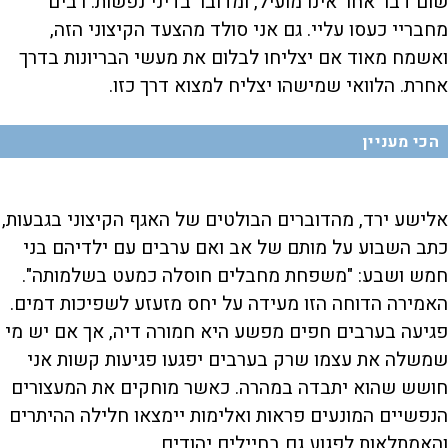
שום דבר אחר אינו מועיל, ומדובר בדיני נפשות. רבים
מחבריי כעסו עליי. גם אני סולד מהצעד הקיצוני הזה,
ואשמח מאוד אם יצליחו לבלום את מעשי הבריונות בדרך
אחרת. הלוואי שמישהו יצליח למצוא דרך כזו.
הכי מעניין
אלישע ירד, מהדוברים הבולטים של האגף הקיצוני בגבעות,
כתב השבוע על מותם של אב ואם ערבים עם ילדיהם בני
חמש ושבע: "משפחת מחבלים חוסלה כמעט בשלמותה".
האמירה הדוחה הזו מעידה על יחס מזעזע לשפיכות דמים.
פגיעה בערבים חפים מפשע היא חמורה דיה, אך אם יש מי
שמשלה את עצמו שרק בערבים יפגעו פגיעות קשות אני
חושש שהוא יתבדה במהרה. כאשר מוחקים את המעצורים
הנפשיים המונעים פראות ואלימות יימצאו חלילה ההיתרים
והאמתלאות לפגוע גם בחיילים יהודים.