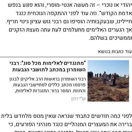
יהודי או נוכרי – זה מעשה אנטי-מוסרי, והוא פוגע בנפש
אדמת הקודש". וזה עוד לפני ההתקפה הנוכחית כנגד
חיילינו, שבעקבותיה הוסיפו גם רבני גוש עציון גינוי חריף.
אך הנערים האלימים מתעלמים לעת עתה מעצת הזקנים
וממשיכים בשלהם.
עוד כתבות בנושא
"מתנגדים לאלימות מכל סוג": רבני
השומרון במכתב לתושבי הגבעות
רבני השומרון בראשות הרב אליקים לבנון
פרסמו מכתב כללים למתיישבי הגבעות
והחוות. המסר ברור: התנגדות לאלימות,
תיאום עם הצבא והמועצות, והימנעות
ש"י רוזן
מצעדים הפוגעים בהתיישבות
לפני כמה חודשים כתבתי שנראה שאין מנוס מלחדש בלית
ברירה את המעצרים המנהליים כנגד מנהיגי הפורעים, כי