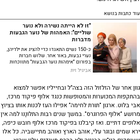
עוד כתבות בנושא
"זו לא הייתה נשירה ולא נוער
שוליים": האמהות של נוער הגבעות
מדברות
כ-150 נשים התאגדו כדי להציג את ילדיהן,
נערי גבעות, באור אחר. שלוש חברות
בפורום "אימהות נוער הגבעות" מתווכחות
על "תג מחיר", תוקפות את הח"כים מימין,
אביגיל זית
ומסבירות מדוע תמיד יתמכו בילדיהן
גוון אחר של הזלזול הזה בצה"ל ובחייליו אפשר למצוא
בהתקפות המכוערות והמטופשות כנגד אלוף פיקוד מרכז,
אבי בלוט. ארגון "תורת לחימה" אפילו העז לכנות אותו בציוץ
מרושע "אלוף הפרוגרס". במשך שנים רבות התלונַנּו למה אין
אלופים דתיים. ואז קיבלנו בפיקוד מרכז אלוף חובש כיפה,
ירא שמים ובוגר עלי, אוהב הארץ ואוהב מתיישביה. כל אלו