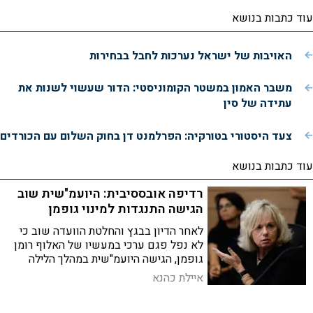
עוד כתבות בנושא
האויבות של ישראל נערכות לחבל בבחירות
משבר האמון במשטר הקומוניסטי: הדור שעשוי לשנות את
עתידה של סין
צעד היסטורי בטורקיה: הפרלמנט דן בחוק השלום עם הכורדים
עוד כתבות בנושא
רדיפה אובססיבית: היועמ"שית שוב
הגישה התנגדות למינוי גופמן
לאחר הדיון בבגץ והחלטת הוועדה שוב כי
לא נפל פגם ערכי במעשיו של האלוף רומן
גופמן, הגישה היועמ"שית במהלך הלילה
התנגדות נוספת למינויו של גופמן לתפקיד
איילת כהנא
ראש המוסד