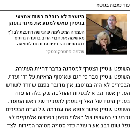
עוד כתבות בנושא
היועצת לא בוחלת בשום אמצעי
בניסיון נואש למנוע את מינוי גופמן
העמדה המשלימה שהגישה היועצת לבג"ץ
מאשימה את חברי הרוב בוועדת גרוניס
במגמתיות והכפפת עבודתם לתוצאה
המבוקשת, אך דומה שדווקא עמדתה
שלמה פיוטרקובסקי
המשלימה של היועצת היא זו הלוקה בדיוק
בפגמים הללו. הפוסלת – במומה פוסלת
השופט שטיין הצטרף למסקנה בדבר דחיית העתירה.
השופט שטיין סבר כי הגם שאיסוף הראיות על ידי ועדת
הבכירים לא היה במיטבו, אין מדובר בפגם שיורד לשורש
העניין אשר מביא לבטלות ההחלטה שקיבלה הוועדה
בעניין מינויו של האלוף גופמן לתפקיד של ראש המוסד.
השופט שטיין אישר אפוא את עמדתה של ועדת הבכירים
וקבע כי במעשיו של האלוף גופמן בפרשת אלמקייס לא
נפל שום רבב אשר עולה כדי סטייה מטוהר המידות. לצד