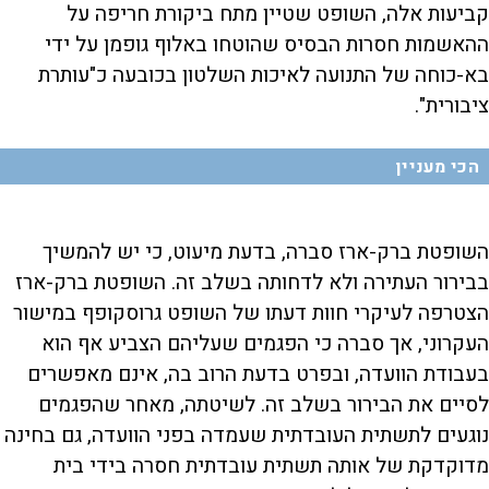
קביעות אלה, השופט שטיין מתח ביקורת חריפה על
ההאשמות חסרות הבסיס שהוטחו באלוף גופמן על ידי
בא-כוחה של התנועה לאיכות השלטון בכובעה כ"עותרת
ציבורית".
הכי מעניין
השופטת ברק-ארז סברה, בדעת מיעוט, כי יש להמשיך
בבירור העתירה ולא לדחותה בשלב זה. השופטת ברק-ארז
הצטרפה לעיקרי חוות דעתו של השופט גרוסקופף במישור
העקרוני, אך סברה כי הפגמים שעליהם הצביע אף הוא
בעבודת הוועדה, ובפרט בדעת הרוב בה, אינם מאפשרים
לסיים את הבירור בשלב זה. לשיטתה, מאחר שהפגמים
נוגעים לתשתית העובדתית שעמדה בפני הוועדה, גם בחינה
מדוקדקת של אותה תשתית עובדתית חסרה בידי בית