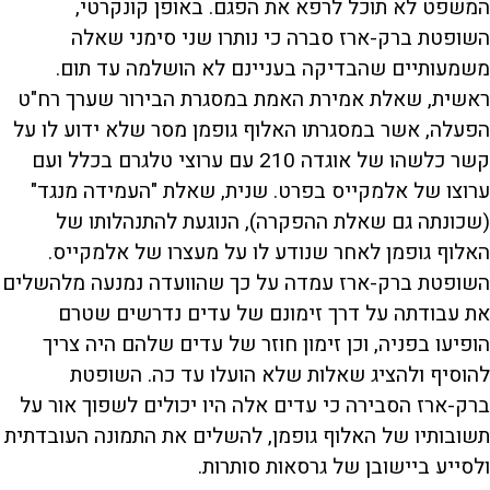
המשפט לא תוכל לרפא את הפגם. באופן קונקרטי,
השופטת ברק-ארז סברה כי נותרו שני סימני שאלה
משמעותיים שהבדיקה בעניינם לא הושלמה עד תום.
ראשית, שאלת אמירת האמת במסגרת הבירור שערך רח"ט
הפעלה, אשר במסגרתו האלוף גופמן מסר שלא ידוע לו על
קשר כלשהו של אוגדה 210 עם ערוצי טלגרם בכלל ועם
ערוצו של אלמקייס בפרט. שנית, שאלת "העמידה מנגד"
(שכונתה גם שאלת ההפקרה), הנוגעת להתנהלותו של
האלוף גופמן לאחר שנודע לו על מעצרו של אלמקייס.
השופטת ברק-ארז עמדה על כך שהוועדה נמנעה מלהשלים
את עבודתה על דרך זימונם של עדים נדרשים שטרם
הופיעו בפניה, וכן זימון חוזר של עדים שלהם היה צריך
להוסיף ולהציג שאלות שלא הועלו עד כה. השופטת
ברק-ארז הסבירה כי עדים אלה היו יכולים לשפוך אור על
תשובותיו של האלוף גופמן, להשלים את התמונה העובדתית
ולסייע ביישובן של גרסאות סותרות.