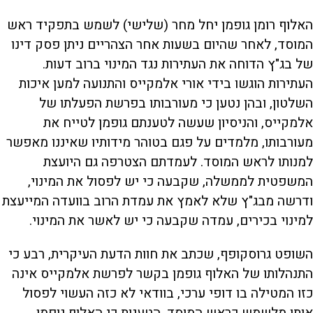
האלוף רומן גופמן יחל מחר (שלישי) לשמש בתפקיד ראש
המוסד, לאחר שהיום בשעות אחר הצהריים ניתן פסק דינו
של בג"ץ הדוחה את העתירות נגד המינוי ברוב דעות.
העתירות הוגשו בידי אורי אלמקייס והתנועה למען איכות
השלטון, ובהן נטען כי מעורבותו בפרשת הפעלתו של
אלמקייס, והניסיון שעשה לטענתם גופמן לטייח את
מעורבותו, מלמדים על פגם בטוהר מידותיו שאיננו מאפשר
למנותו לראש המוסד. לעמדתם הצטרפה גם היועצת
המשפטית לממשלה, שקבעה כי יש לפסול את המינוי,
ודרשה מבג"ץ שלא לאמץ את עמדת הרוב בוועדה המייעצת
למינוי בכירים, עמדה שקבעה כי יש לאשר את המינוי.
השופט גרוסקופף, שכתב את חוות הדעת העיקרית, רבע כי
התנהלותו של האלוף גופמן בקשר לפרשת אלמקייס אינה
כזו המטילה בו דופי ערכי, בוודאי לא כזה העשוי לפסול