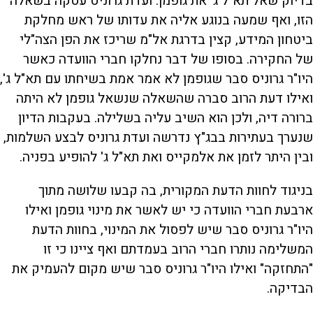
בדיוק שאל תא"ל ג' את גופמן. ועדת גרוניס עסקה בשאלה
הזו, ואף שמעה בנוגע אליה את עדותו של ראש מחלקת
ביטחון המידע, קצין בדרגת אל"מ שריכז את הפן הצה"לי
של החקירה. בסופו של דבר נחלקו חברי הוועדה כאשר
היו"ר גרוניס סבר שגופמן לא אמר אמת בשיחתו עם תא"ל ג',
ואילו דעת הרוב סברה שהשאלה שנשאל גופמן לא היתה
ברורה דיה, ולכן הוא השיב עליה בשלילה. בעקבות הדיון
שנערך בעתירות בבג"ץ נדרשה ועדת גרוניס לבצע השלמות,
ובין היתר לזמן את אלמקייס ואת תא"ל ג' להופיע בפניה.
בניגוד לחוות הדעת המקורית, בה קבעו שלושה מתוך
ארבעת חברי הוועדה כי יש לאשר את מינוי גופמן ואילו
היו"ר גרוניס סבר שיש לפסול את המינוי, בחוות הדעת
המשלימה נותרו חברי הרוב בעמדתם ואף ציינו כי זו
"התחזקה" ואילו היו"ר גרוניס סבר שיש מקום להעמיק את
הבדיקה.