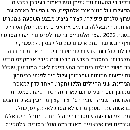
נזכיר כי הטענות נגד גופמן נגעו כאמור בעיקרן לפרשת
הפעלתו של הנער אורי אלמקייס, מי שהפעיל באותה עת
ערוץ טלגרם פופולרי, לצורך ביצוע מבצע השפעה שמטרתו
הרחקת חיזבאללה וגורמים איראניים מרמת הגולן הסורית.
בשנת 2022 נעצר אלמקייס בחשד לפרסום ידיעות מסווגות
ואף הוגש נגדו כתב אישום שבוטל לבסוף. למעשה, זהו
שילוב של שתי פרשות שהחיבור ביניהן הוא במידה רבה
מלאכותי. במסגרת הפרשה הראשונה קיבל אלמקייס מידע
רב משני חיילים ביחידה המשתייכת לאגף המודיעין, שכלל
גם ידיעות מסווגות שפרסומן עלול היה לפגוע בביטחון
המדינה. שני החיילים הללו נחקרו, האחד נדון למאסר
ממושך ועם השני נחתם לאחרונה הסדר טיעון. במסגרת
הפרשה השניה העביר רס"ן צור, קצין מודיעין באוגדת הבשן
בראשה עמד גופמן מידע לא מסווג לאלמקייס, כחלק
ממבצע השפעה שמטרתו היתה להרחיק מחבלי חיזבאללה
וגורמים פרו איראניים מאזור רמת הגולן הסורית. אלמקייס