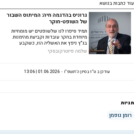
עוד כתבות בנושא
גרוניס בהדגמה חיה: המיתוס השבור
של השופט-חוקר
תמיד סיפרו לנו שלשופטים יש מומחיות
מיוחדת בחקר עובדות וקביעת מהימנות.
בג"ץ ניפץ את האשליה הזו, כשקבע
שגרוניס כשל בבדיקת הטענות בעניין גופמן.
שלמה פיוטרקובסקי
צריך להשתחרר מהנוהג של העמדת שופט
בראש כל ועדה ציבורית
עודכן ב
ט"ז בסיון ה׳תשפ"ו
01.06.2026 | 13:06
תגיות
רומן גופמן