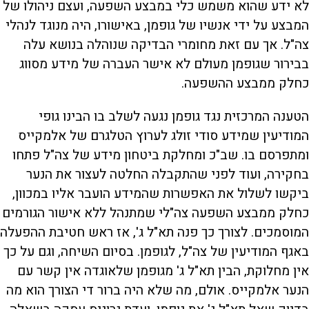
לא ידע שהוא משמש כלי במבצע השפעה, ועצם ניהולו של
המבצע על ידי אנשיו של גופמן, באישורו, היה מנוגד לנהלי
צה"ל. אך עם זאת מחומרי הבדיקה שנוהלה בנושא עלה
בבירור שגופמן מעולם לא אישר העברה של מידע מסווג
כחלק ממבצע ההשפעה.
הטענה המרכזית נגד גופמן נגעה לשלב בו הבינו גופי
המודיעין שמידע סודי זולג לערוץ הטלגרם של אלמקייס
ומתפרסם בו. שב"כ ומחלקת ביטחון מידע של צה"ל פתחו
בחקירה, ועוד לפני שהתקבלה החלטה לעצור את הנער
ביקשו לשלול את האפשרות שהמידע הועבר אליו במכוון,
כחלק ממבצע השפעה צה"לי שמתנהל ללא אישור הגורמים
המוסמכים. לצורך כך פנה תא"ל ג', אז ראש חטיבת ההפעלה
באגף המודיעין של צה"ל, לגופמן. בסיום השיחה, וגם על כך
אין מחלוקת, הבין תא"ל ג' מגופמן שלאוגדה אין קשר עם
הנער אלמקייס. אולם, מה שלא היה ברור די הצורך הוא מה