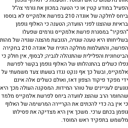
אותו מלשמש כראש המוסד. הטענות כי האלוף גופמן
הפעיל במודע קטין או כי הטעה במכוון את גורמי צה"ל
ביחס לחלקה של אוגדה 210 בפרשת אלמקייס לא בוססו
בראיות שהוצגו לפני הוועדה; הטענה כי האלוף גופמן
"הפקיר" במסגרת פרשת אלמקייס גורמים שפעלו
בשליחותו היא טענה שגויה, הנובעת מהצגה שגויה של מהות
הפרשה, והתעלמות מחלקה הזניח של אוגדה 210 בחקירה
הביטחונית והפלילית שהתנהלה לגביה; לבסוף, אין חולק כי
נפלו כשלים בהתנהלותו של האלוף גופמן בקשר לפרשת
אלמקייס, ובשל כך אף ננקט נגדו בשעתו צעד משמעתי על
ידי מפקד פיקוד הצפון דאז, ואולם כשלים אלה אינם
נוגעים לעניינים של טוהר המידות. המסקנה העולה מכך היא
שהחומר הרב שהוצג לוועדה ביחס לפרשת אלמקייס מלמד
כי אין בה כדי להכתים את הקריירה המרשימה של האלוף
גופמן בכתם ערכי. משכך אין היא מצדיקה את פסילתו
מלשמש בתפקיד ראש המוסד.