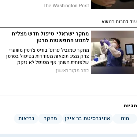
ובעיות נפשיות. עם זאת, המומחים
The Washington Post
מדגישים: נישואים אינם ערובה לבריאות
עוד כתבות בנושא
מחקר ישראלי: טיפול חדש מצליח
למנוע התפשטות סרטן
מחקר שמוביל פרופ' בוריס צ'רטין משערי
צדק מציג תוצאות מעודדות בטיפול בסרטן
שלפוחית השתן. אף מטופל לא נזקק
לכריתה, והמחלה לא התקדמה לשלב פולשני
כתב מקור ראשון
תגיות
מוח
אוניברסיטת בר אילן
מחקר
בריאות