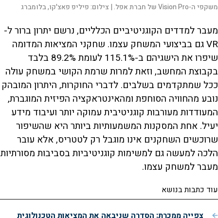
משקפי ה-Vision Pro של חברת אפל. |
צילום:
פיליפ פאצ'קו, בלומברג
מעבר למדדים הקוגניטיביים הכלליים, נרשם יתרון ברור ל-
VR גם בביצועי המשחק עצמו. שחקני המציאות המדומה
שיפרו את הישגיהם ב-115.1% לעומת 89.2% בלבד
בקבוצת המחשב, וזאת למרות שרמת הקושי במשחק עולה
ככל שמתקדמים בשלבים. לדברי החוקרות, היתרון המובהק
נובע מהחוויה הסוחפת ומהאינטראקציה הפיזית המוגברת,
המעודדות מעורבות קוגניטיבית עמוקה יותר ועיבוד מידע
יעיל. אחת המסקנות המשמעותיות ביותר היא שהשיפור
שרוכשים השחקנים אינו מוגבל רק לטטריס, אלא עובר
הלכה למעשה גם למשימות קוגניטיביות בסביבות מסורתיות
מעבר למשחק עצמו.
עוד כתבות בנושא
צפייה ממכרת: הסדרה שניבאה את המציאות הטכנולוגית