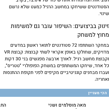
המציאות המדומה הראתה שיפור של 12.8%, בקרב
הסטודנטים ששיחקו במחשב הרגיל כמעט שלא נרשם
שינוי.
זינוק בביצועים: השיפור עובר גם למשימות
מחוץ למשחק
במחקר השתתפו 72 סטודנטים לתואר ראשון במדעים
מדויקים, שחולקו באופן אקראי לשתי קבוצות: קבוצת VR
וקבוצת מחשב רגיל. לאורך ארבעה מפגשים בני 30 דקות
כל אחד, שיחקו המשתתפים במשחק הפופולרי "טטריס",
ועברו מבחנים קוגניטיביים מקיפים לפני תקופת ההתנסות
ואחריה.
הכי מעניין
מאה מוסלמים ושני
החב