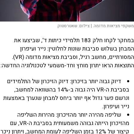
משקפי מציאות מדומה. |
צילום:
שאטרסטוק
במחקר לקחו חלק 183 תלמידי כיתות ד', שביצעו את
המבחן בשלוש סביבות שונות לחלוטין: נייר ועיפרון
המסורתיים, מחשב רגיל, וסביבת מציאות מדומה (VR).
התוצאות הראו יתרון מוחץ וחד-משמעי לטכנולוגיה החדשה:
דיוק גבוה יותר בזיכרון: דיוק הזיכרון של התלמידים
בסביבת ה-VR היה גבוה ב-14% בהשוואה למחשב,
ונרשם פער גדול אף יותר ביחס למבחן שנערך באמצעות
נייר ועיפרון.
שליפה מהירה יותר מהזיכרון: מהירות השליפה
מהזיכרון הייתה גבוהה משמעותית בסביבת ה-VR, עם
קיצור של 12% בזמן השליפה לעומת המחשב, ויתרון ניכר