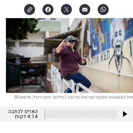
פול באמצעות משקפי מציאות מדומה. |
צילום:
יונתן זינדל, פלאש 90
האזינו לכתבה
4:14
דקות