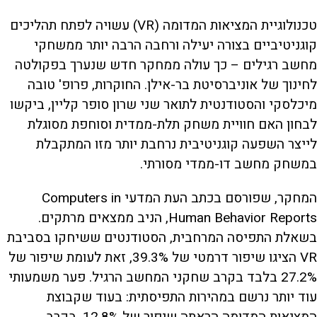
טכנולוגיית המציאות המדומה (VR) עשויה לפתח תהליכים
קוגניטיביים בצורה יעילה ורחבה הרבה יותר ממשחקי
מחשב רגילים – כך עולה ממחקר חדש שנערך בפקולטה
לחינוך של אוניברסיטת בר-אילן. החוקרות, פרופ' טובה
מיכלסקי והסטודנטית לתואר שני שרון סופר קליין, ביקשו
לבחון האם חוויית משחק תלת-ממדית וסוחפת מסוגלת
לייצר השפעה קוגניטיבית נרחבת יותר מזו המתקבלת
במשחק מחשב דו-ממדי מסורתי.
המחקר, שפורסם בכתב העת המדעי Computers in
Human Behavior Reports, הניב ממצאים מרתקים.
בשאלת התפיסה המרחבית, הסטודנטים ששיחקו בסביבת
VR הציגו שיפור דרמטי של 39.3%, זאת לעומת שיפור של
27.2% בלבד בקרב שחקני המחשב הרגיל. פער משמעותי
עוד יותר נרשם במהירות התפיסתית: בעוד שקבוצת