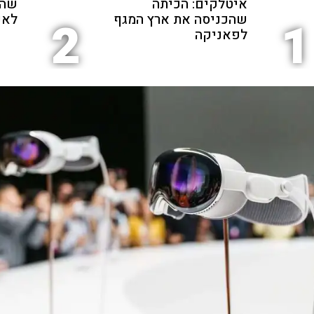
איטלקים: הכיתה
שהת
שהכניסה את ארץ המגף
לאנ
2
1
לפאניקה