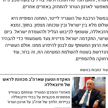
a
o
d
תאפשר לארגון הטרור להתחזק באזורים אחרים.
n
במשל הרכבת של השגריר לייטר, התחנה הסופית היא
y
שלום מלא בין ישראל ובין שכנתה מצפון. בתווך, נמצא
חזבאללה, ששואף לכיבוש הגליל ולהשמדת ישראל. ביום
V
שישי, התקדמה ישראל מדינית צעד משמעותי כדי להבהיר
את הרצון המשותף עם לבנון להיפרע ממנו. אולם העשייה
i
הנדרשת בשטח להשלמת המשימה הזו, זה ברור, עוד
רחוקה מלהסתיים.
d
עוד כתבות בנושא
האקדח הטעון שארה"ב מכוונת לראש
e
של חיזבאללה
מאחורי ההסכם המטריד שנחתם בשווייץ
מסתתרות סנקציות על בכירי חיזבאללה
o
בביירות. הלחץ של ארה"ב על ארגון הטרור
עשוי להפוך לקלף המיקוח של ישראל