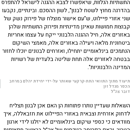
התשתיות הנלוות, שיאפשרו לצבא ההגנה לישראל להתפרס
בהדרגה מחוץ לשטח לבנון", לשון ההסכם. ובינתיים, נקבעו
שני אזורי פיילוט, ש"עם אישור מוצלח של פירוק נשק של
קבוצות חמושות שאינן מדינתיות ופירוק התשתיות שלהן
באזורים אלה, חיל ההגנה הלבנוני ייקח על עצמו אחריות
ביטחונית מלאה ויעילה באזורים אלה, מאמצי השיקום
הנתמכים בינלאומיים יתחילו, ואזרחים לבנונים יוכלו לחזור
בבטחה לאזורים אלה תחת שליטה בלעדית של רשויות
המדינה הלבנוניות".
L
00:01:05
תיעוד מתוך התוואי התת-קרקעי שאותר על-ידי יחידת יהלם במרחב
D
o
|
a
הכפר מגדל זון
d
S
S
u
e
M
k
k
F
דובר צה"ל
P
d
u
i
i
u
:
t
p
p
l
r
6
e
v
v
l
.
i
i
s
השאלות שעדיין נותרו פתוחות הן האם אכן לבנון תצליח
0
d
d
c
a
1
e
e
r
%
o
o
e
לדחוק אזרחית וצבאית באזורי הפיילוט את חזבאללה, איך
l
b
f
e
t
a
o
n
c
r
מוודאים כי כספי שיקום בינלאומיים לא יזלגו לידי ארגון
k
w
i
w
a
a
r
הטרור, והאם הפריסה הנוכחית של צה"ל ברצועה ספציפית
r
d