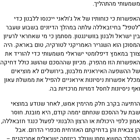
משמעותי מהתהליך.
האפשרות כי כוחותיו של אל ג'ולאני ייכנסו ללבנון כדי
"לטפל" בחיזבאללה עלתה במהלך הדיונים בשבוע שעבר
בין ישראל ולבנון בוושינגטון. מסתמן כי מי שאחראי לרעיון
המסוכן הוא השגריר האמריקני לטורקיה, טום באראק. היה
צורך במאמץ דיפלומטי ישראלי משמעותי כדי להוריד את
האפשרות הזו מהפרק. מכיוון שההסכם שהושג כולל דחיקה
של ההשפעה האיראנית מלבנון, בירושלים לא מוציאים
מכלל אפשרות ניסיונות איראניים להפיל את ממשלת עאון
ואף ניסיונות לחסל דמויות מרכזיות בה.
הרתיעה בקרב חלק מהימין אמש, לאחר שנודע במוצאי
שבת על ההסכם שנחתם יממה קודם, היא מובנת. חוסר
אמון כלפי היכולות או הרצון הלבנוני לפעול כנגד חזבאללה,
הן צבאית והן בדחיקתם האזרחית מכפרי הדרום. אבל
במהלך המשא ומתן שנולד ביוזמה ישראלית אמריקנית –