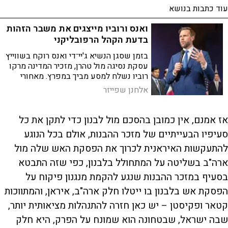
עוד כתבות בנושא
ואנס ורוביו מייצגים את משבר הזהות
בדעת הקהל הרפובליקני
בזמן שסגן הנשיא ג'יי־די ואנס רוקח בשווייץ
עסקת נסיגה מול טהרן, מזכיר המדינה מרקו
רוביו נשלח למסע מביך במפרץ. מאחורי
העסקה מסתתר מאבק על מדיניות החוץ של
אלחנן שפייזר
ארה"ב ועל הנשיאות ב־2028
אז אמנם, אין כמובן בהסכם מול לבנון כדי לתקן את כל
סעיפיו הבעייתיים של מזכר ההבנות, אולם בכל הנוגע
להתעקשות האיראנית לכרוך את הפסקת האש שלה מול
ארה"ב בשליטה על המתחולל בלבנון, כפי שזה התבטא
בסעיף במזכר ההבנות שנגע להקמת מנגנון פיקוח על
הפסקת אש בלבנון בו ייטלו חלק ארה"ב, איראן, והמתווכות
קטאר ופקיסטן – יש כאן חזרה להתנהלות מציאותית יותר,
שבה ישראל, שבטחונה הוא שמונח על הפרק, היא חלק