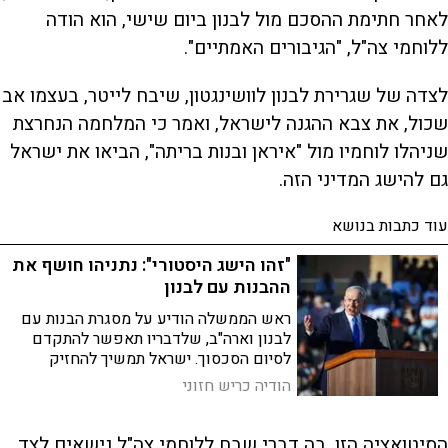
לאחר חתימת ההסכם מול לבנון ביום שישי, הוא הודה
ללוחמי צה"ל, "הגיבורים האמתיים".
לצדה של שגרירת לבנון לוושינגטון, שיבח לייטר, בעצמו אב
שכול, את צבא ההגנה לישראל, ואמר כי המלחמה הנחרצת
שניהלו לוחמיו מול "איראן ובנות בריתה", הביאו את ישראל
גם להישג המדיני הזה.
עוד כתבות בנושא
"זהו הישג היסטורי": נתניהו חושף את
ההבנות עם לבנון
ראש הממשלה הודיע על מסגרת הבנות עם
לבנון וארה"ב, שלדבריו תאפשר להתקדם
לסיום הסכסוך. ישראל תמשיך להחזיק
ברצועת הביטחון עד לפירוק חיזבאללה
הודיה כריש חזוני
מנשקו
הסיטואציה הזו, בה דברי שבח ללוחמי צה"ל נישאים לצד