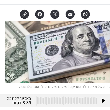
רות של מאה דולר אמריקני |
צילום:
צילום: פול יאנג - בלומברג
האזינו לכתבה
3:39
דקות