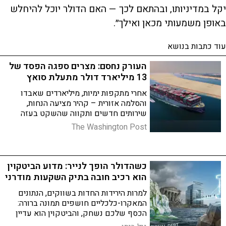
יקל במדיניותו, ובהתאם לכך — האם הדולר יוכל להיחלש
באופן משמעותי מכאן ואילך״.
עוד כתבות בנושא
העורק נחסם: מצרים ספגה הפסד של
13 מיליארד דולר מתעלת סואץ
אחרי מתקפות ימיות, מיליארדים שאבדו
והסלמה אזורית – קהיר מציעה הנחות,
שירותים חדשים ותקווה שהשקט בעזה
יחזיק
The Washington Post
כשהדולר הופך לנייר: מדוע הביטקוין
הוא רכיב חובה בתיק השקעות מודרני
למרות הירידות החדות בשווקים, הנתונים
המאקרו-כלכליים חושפים תמונה ברורה:
הכסף שלכם נשחק, והביטקוין הוא עדיין
גלגל ההצלה היעיל ביותר