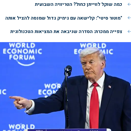
כמה שוקל לווייתן כחול? הטריוויה השבועית
"מוטור סיטי": קלישאה עם גימיק גדול שמנסה להציל אותה
צפייה ממכרת: הסדרה שניבאה את המציאות הטכנולוגית