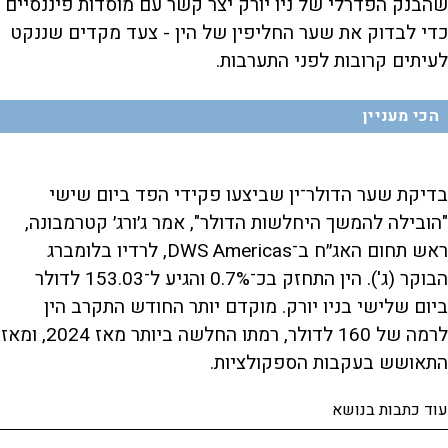
שהבנק הפדרלי של ניו יורק יצר קשר עם מוסדות פיננסיים
כדי לבדוק את שער החליפין של הין - צעד מקדים שננקט
לעיתים קרובות לפני התערבות.
הכי מעניין
בדיקת שער הדולר־ין שביצעו פקידי הפד ביום שישי
"הובילה להמשך היחלשות הדולר", אמר ג׳ורג׳ קטרמבונה,
ראש תחום האג״ח ב־DWS Americas, לרדיו בלומברג
הבוקר (ג'). הין התחזק בכ־0.7% והגיע ל־153.03 לדולר
ביום שלישי בניו יורק. מוקדם יותר החודש התקרב הין
לרמה של 160 לדולר, רמתו החלשה ביותר מאז 2024, ומאז
התאושש בעקבות הספקולציות.
עוד כתבות בנושא