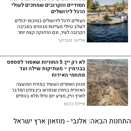
הסודיים והקרובים שמחכים לעולי
הרגל לירושלים
העולים לרגל לירושלים בסוכות יכולים
לשלב טיולי מעיינות מגוונים בסביבה
הקרובה לעיר, וגם הרחוקה קצת יותר.
עצלנים וגם חרוצים, הכינו את התיקים ובחרו
אלינור פבריקר
לכם נקודת יעד או מסלול
לא רק יין: 5 החוויות שאסור לפספס
בבנימין – מעתיקות שילה ועד
מתחמי האירוח
מגוון האתרים העשיר במזרח המועצה
האזורית בנימין שנפרש בין צפון המדבר
לארץ היין, מציע יום טיול מלא בנופים
וחוויות. מהעתיקות בתל שילה, דרך מעיינות
איילת כהנא
היסטוריים ומתחמי אירוח, ועד החוות
החקלאיות והיקבים
התחנות הבאה: אלנבי - מוזאון ארץ ישראל