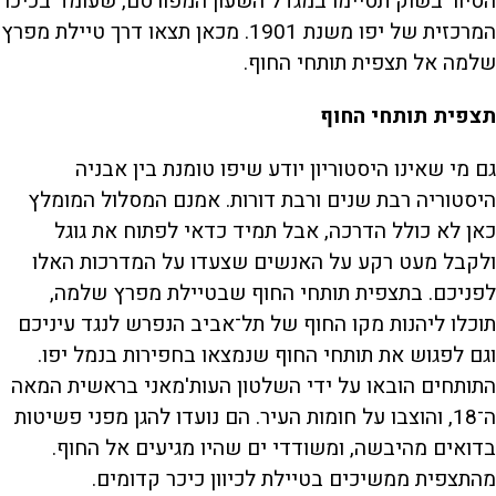
הסיור בשוק תסיימו במגדל השעון המפורסם, שעומד בכיכר
המרכזית של יפו משנת 1901. מכאן תצאו דרך טיילת מפרץ
שלמה אל תצפית תותחי החוף.
תצפית תותחי החוף
גם מי שאינו היסטוריון יודע שיפו טומנת בין אבניה
היסטוריה רבת שנים ורבת דורות. אמנם המסלול המומלץ
כאן לא כולל הדרכה, אבל תמיד כדאי לפתוח את גוגל
ולקבל מעט רקע על האנשים שצעדו על המדרכות האלו
לפניכם. בתצפית תותחי החוף שבטיילת מפרץ שלמה,
תוכלו ליהנות מקו החוף של תל־אביב הנפרש לנגד עיניכם
וגם לפגוש את תותחי החוף שנמצאו בחפירות בנמל יפו.
התותחים הובאו על ידי השלטון העות'מאני בראשית המאה
ה־18, והוצבו על חומות העיר. הם נועדו להגן מפני פשיטות
בדואים מהיבשה, ומשודדי ים שהיו מגיעים אל החוף.
מהתצפית ממשיכים בטיילת לכיוון כיכר קדומים.