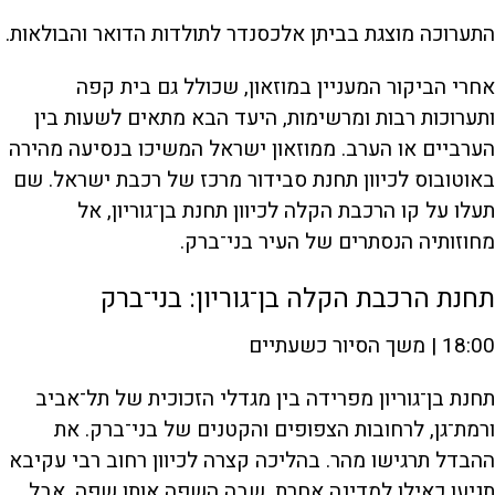
התערוכה מוצגת בביתן אלכסנדר לתולדות הדואר והבולאות.
אחרי הביקור המעניין במוזאון, שכולל גם בית קפה
ותערוכות רבות ומרשימות, היעד הבא מתאים לשעות בין
הערביים או הערב. ממוזאון ישראל המשיכו בנסיעה מהירה
באוטובוס לכיוון תחנת סבידור מרכז של רכבת ישראל. שם
תעלו על קו הרכבת הקלה לכיוון תחנת בן־גוריון, אל
מחוזותיה הנסתרים של העיר בני־ברק.
תחנת הרכבת הקלה בן־גוריון: בני־ברק
18:00 | משך הסיור כשעתיים
תחנת בן־גוריון מפרידה בין מגדלי הזכוכית של תל־אביב
ורמת־גן, לרחובות הצפופים והקטנים של בני־ברק. את
ההבדל תרגישו מהר. בהליכה קצרה לכיוון רחוב רבי עקיבא
תגיעו כאילו למדינה אחרת, שבה השפה אותו שפה, אבל