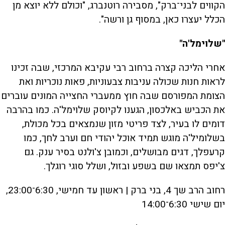
הקווים לבני־ברק", מסבירה רוטנברג, "וכולם ללא יוצא מן
הכלל יעצרו כאן, במסוף גן ורשה".
"שלוימל'ה"
אחרי הליכה קצרה ברחוב רבי עקיבא המרכזי, שבה זכינו
לראות חנות שכולה עניבות צבעוניות, פאות נוכריות ואת
הצומת המפורסם שבה חוץ ממעברי החצייה המונים עוברים
את הכביש באלכסון, הגענו לקיוסק שלוימל'ה. כמו בהרבה
דומים לו בעיר, לצד פריטי מזון שנמצאים בכל מכולת,
בשלומיל'ה מוגש תמיד אוכל יהודי חם וערב לחך, כמו
קרעפלך, דגים מבושלים, וכמובן צ'ולנט בסיר ענק. גם
צ'יפס תמצאו שם בשפע ובזול, ושלל סוגי רוגלך.
רחוב הרב שך 4, בני ברק | ראשון עד חמישי, 6:30־23:00,
יום שישי 6:30־14:00