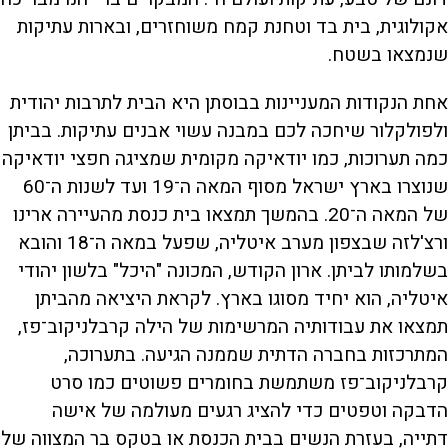
אקולוגית, בית בד וטחנת קמח משוחזרים, ובארות עתיקות
שנמצאו בשטח.
אחת הנקודות המעניינות בבוסתן היא הבית לתרבות יהודית
ולפולקלור שיחכה לכם במבנה עשוי אבנים עתיקות. בביתן
כמה תערוכות, כמו יודאיקה מקומית שמציגה חפצי יודאיקה
שנוצרו בארץ ישראל מסוף המאה ה־19 ועד לשנות ה־60
של המאה ה־20. בהמשך תמצאו בית כנסת מהעיירה ארינו
ורצ'לזה שבצפון מערב איטליה, שפעל במאה ה־18 והובא
בשלמותו לביתן. ארון הקודש, המכונה "היכל" בלשון יהודי
איטליה, הוא יחיד מסוגו בארץ. לקראת היציאה מהביתן
תמצאו את עבודותיה המרשימות של הילה קרבלניקוב־פז,
המתרכזות בחברה הדתית שממנה הגיעה. בתערוכה,
קרבלניקוב־פז משתמשת בחומרים פשוטים כמו סרט
הדבקה וטפטים כדי להציג רגעים מעולמה של אישה
דתייה, בעזרת הנשים בבית הכנסת או בטקס בר המצווה של