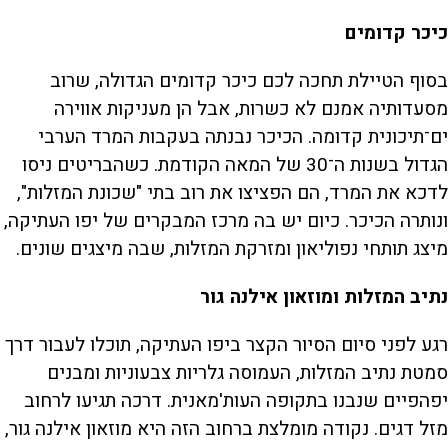
כיכר קדומים
בסוף הטיילת תחכה לכם כיכר קדומים הגדולה, שרוב
מסעדותיה אמנם לא כשרות, אבל הן מעניקות אווירה
ים־תיכונית קדומה. הכיכר נבנתה בעקבות המרד הערבי
הגדול בשנות ה־30 של המאה הקודמת. כשהבריטים ניסו
לדכא את המרד, הם הפציצו את רוב בתי "שכונת המזלות",
ונותרה הכיכר. כיום יש בה מרכז המבקרים של יפו העתיקה,
מיצג תותחי נפוליאון ומזרקת המזלות, שבה מיצגים שונים.
נתיב המזלות ומוזאון אילנה גור
רגע לפני סיום הסיור הקצר ביפו העתיקה, תוכלו לעבור דרך
סמטת נתיב המזלות, העמוסה גלריות צבעוניות ומבנים
יפהפיים שנבנו בתקופה העות'מאנית. דרכה תגיעו לרחוב
מזל דגים. נקודה מומלצת ברחוב הזה היא מוזאון אילנה גור,