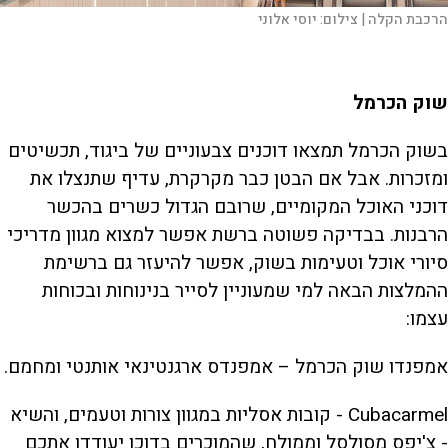
הרכבת הקלה |
מוזיאון ארץ ישראל |
מוזיאון ארץ ישראל |
צילום:
צילום:
צילום:
יוסי אלוני
יוסי אלוני
יוסי אלוני
שוק הכרמל
בשוק הכרמל תמצאו דוכנים צבעוניים של ביגוד, תכשיטים
ומזכרות. אבל אם הבטן כבר מקרקרת, עדיף שתנצלו את
דוכני האוכל המקומיים, שרובם הגדול כשרים בהכשר
הרבנות. בבדיקה פשוטה ברשת אפשר למצוא מגוון מדריכי
סיורי אוכל וטעימות בשוק, אפשר להיעזר גם ברשימת
ההמלצות הבאה למי שמעוניין לסייר בנינוחות ובכוחות
עצמו:
אמפנדו שוק הכרמל – אמפנדס ארגנטינאי אותנטי ומחמם.
Cubacarmel - קובות אסליות במגוון צורות וטעמים, והשיא
- צ'יפס מסולסל וממולח, שהמוכרים בדוכן יעודדו אתכם