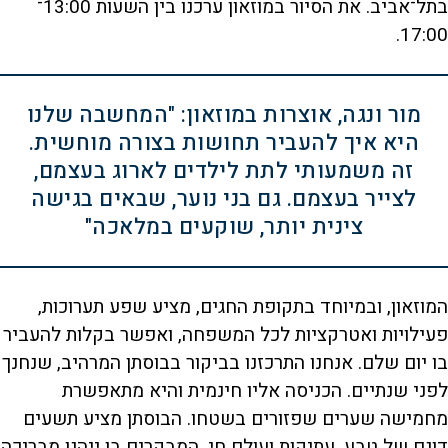
בתל־אביב. את הסיור במוזאון ערכנו בין השעות 13:00־
17:00.
מור ונגה, אוצרות במוזאון: "המחשבה שלנו
היא איך להעביר תחושות בצורה מוחשית.
זה משמעותי לתת לילדים לארוג בעצמם,
לצייר בעצמם. גם בני נוער, שבאים בגישה
צינית יותר, שוקעים במלאכה"
המוזאון, ובמיוחד בתקופת החגים, מציע שפע תערוכות,
פעילויות ואטרקציות לכל המשפחה, ואפשר בקלות להעביר
בו יום שלם. אנחנו התרכזנו בביקור בבוסתן המרהיב, שנחנך
לפני שנתיים. הכניסה אליו חינמית והיא מתאפשרת
מחמישה שערים שפזורים בשטחו. הבוסתן מציע תשעים
דונם של טבע, עתיקות ועולם חי. המבקרים בו ייהנו מבריכה