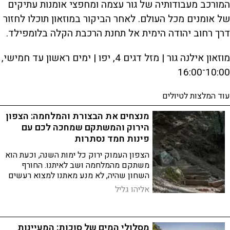
המורכב מעבודותיה של גור עצמה ומחפצי אומנות עתיקים
של אומנים מכל העולם. לאחר הביקור במוזאון תוכלו לחזור
דרך רחוב יהודה הימית אל תחנת הרכבת הקלה בלומפילד.
מוזאון אילנה גור | מזל דגים 4, יפו | ימים ראשון עד חמישי,
10:00־16:00
עוד המלצות לטיולים
מנצחים את הבצורת והמלחמה: הצפון
הירוק והמשתקם שמחכה לכם עם
פינות חמד נסתרות
הצפון העמוק ירוק כל ימות השנה, וכעת הוא
משתקם מהמלחמה ושב לאיתנו. החורף
השחון שהיה, לא מנע מאתנו למצוא רעשים
משמחים של פכפוך מים ולחשוף לעיניכם
אליהו גליל
מסלול לאורך הגבול, בין נופים מוכרים
ואהובים ופינות חמד
מסלולי המים של סוכות: המעיינות