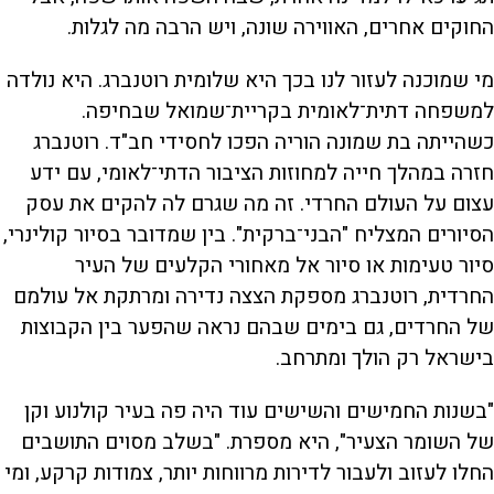
החוקים אחרים, האווירה שונה, ויש הרבה מה לגלות.
מי שמוכנה לעזור לנו בכך היא שלומית רוטנברג. היא נולדה
למשפחה דתית־לאומית בקריית־שמואל שבחיפה.
כשהייתה בת שמונה הוריה הפכו לחסידי חב"ד. רוטנברג
חזרה במהלך חייה למחוזות הציבור הדתי־לאומי, עם ידע
עצום על העולם החרדי. זה מה שגרם לה להקים את עסק
הסיורים המצליח "הבני־ברקית". בין שמדובר בסיור קולינרי,
סיור טעימות או סיור אל מאחורי הקלעים של העיר
החרדית, רוטנברג מספקת הצצה נדירה ומרתקת אל עולמם
של החרדים, גם בימים שבהם נראה שהפער בין הקבוצות
בישראל רק הולך ומתרחב.
"בשנות החמישים והשישים עוד היה פה בעיר קולנוע וקן
של השומר הצעיר", היא מספרת. "בשלב מסוים התושבים
החלו לעזוב ולעבור לדירות מרווחות יותר, צמודות קרקע, ומי