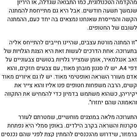
מהקדמה הטכנולוגית, כמו התבואה שגדלה, או היריון
שנמשך תשעה חודשים. אבל היא גם מתייחסת להמתנה
הקשה והמייסרת שאנחנו נמצאים בה יחד כעם, ההמתנה
לשובם של החטופים.
"זו המתנה מורטת עצבים, שהיינו חייבים להתייחס אליה
בתערוכה. אחת הדרכים לעשות זאת היא הצגת הגלויות של
זאב אנגלמאיר, אומן שמצייר גלויות בטושים צבעוניים על
דפי A4. יש לו סגנון מובחן מאוד, עם צבעים חזקים, והוא
אדם מעורר השראה ואופטימי מאוד. יש לו גם איורים מאוד
קשים, הרבה משפחות חטופים פנו אליו והוא צייר את
יקיריהן, כשהוא משתמש בדמיון כדי להמחיש את התקווה
והאמונה שהם יחזרו".
התערוכה מלאה במוצגים מוחשיים, שמטרתם לעורר
סקרנות והשראה בקרב הילדים. באופן סמלי היא נפתחת
ברמזור, שידרוש מהנכנסים להמתין קצת לפני שהם נכנסים