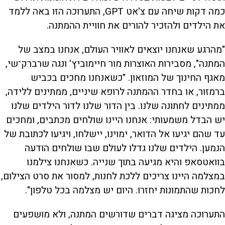
כמה דקות שיחה עם צ'אט GPT, התערוכה הזו באה ללמד
את הילדים ולהזכיר להורים את חוויית ההמתנה.
"מהרגע שאנחנו יוצאים לאוויר העולם, אנחנו במצב של
המתנה", מסבירות האוצרות מור חיימוביץ' ונגה שרברק־שי,
מאגף החינוך של המוזאון. "כשאנחנו מחכים בכביש
ברמזור, או בחדר ההמתנה לרופא שיניים, ממתינים ללידה,
ממתינים לחתונה שלנו. בין הדור שלנו לדור הילדים שלנו
יש הבדל משמעותי: אנחנו היינו שולחים מכתבים, ומחכים
עד שהם יגיעו אל הדואר, ימוינו, יישלחו, ויגיעו לכתובת של
הנמען. הילדים שלנו גדלו לעולם שבו שולחים הודעה
בוואטסאפ והיא מגיעה בתוך שנייה. כשאנחנו צילמנו
במצלמה היינו צריכים ללכת לחנות, למסור את סרט הצילום,
לחכות שהתמונות יחזרו. היום יש מצלמה בכל טלפון".
התערוכה מציגה דברים שדורשים המתנה, ולא מושפעים