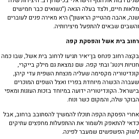
שנים רבות את הנוף הישראלי בכישרון רב. היצירות שלה
מלאות חיים, ולצד בעלה הגאה ("נשואים כבר חמישים
שנה, אהבה מהטייק הראשון") היא מאירה פנים לעוברים
והשבים שבאים להתפעל מיצירותיה.
רחוב בית אשל והפסקת קפה
בקצה רחוב פנחס בן־יאיר תגיעו לרחוב בית אשל, שבו כמה
חנויות וינטג' ובתי קפה. שם נמצאת גם מילק בייקרי,
קונדיטוריה מקסימה שעליה מנצחת השפית עדי קיהן,
שעברה הכשרה מיוחדת בפריז ואצל השפים המוכרים
בישראל. הקונדיטוריה ידועה במיוחד בזכות העוגות ומאפי
הבוקר שלה, והמקום כשר ונוח.
אחרי הפסקת הקפה תוכלו להמשיך להסתובב ברחוב, אבל
כדאי להתאפק ולשמור את ההתפעלות מחפצים עתיקים
לשוק הפשפשים שמעבר לפינה.