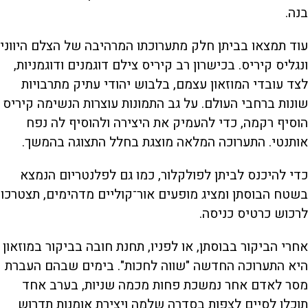
בנה.
עוד תמצאו בביתן חלק מתערוכתו המרהיבה של הצלם היווני
ונגליס קיריס. בכישרון רב קיריס צילם דוגמנים ודוגמניות,
לצד עובדי המוזאון עצמם, בלבוש יהודי עתיק מתרבויות
שונות ברחבי העולם. על גב התמונות עוצרות הנשימה קיריס
הוסיף רקמה, כדי להעמיק את היצירה ולהוסיף לה נפח
אותנטי. התערוכה המלאה מוצגת בחלל התצוגה בהמשך.
כדי להיכנס לביתן לפולקלור, כמו גם לפלנטריום הנמצא
בשטח הבוסתן ומציג מופעים אור־קוליים מדהימים, תצטרכו
לרכוש כרטיס כניסה.
אחרי הביקור בבוסתן, או לפניו, תחנת חובה בביקור במוזאון
היא התערוכה החדשה "שווה לחכות". בימים שבהם העברת
מסר לאדם אחר נמשכת פחות מכמה שניות, בערב אחד
תוכלו לסיים לצפות בסדרה שלמה ויצירת אומנות תדרוש