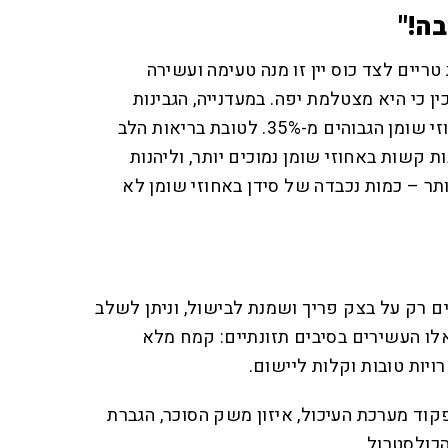
ה!"
טריים לצד כוס יין זו מנה טעימה ועשירה
 כי היא מצטלמת יפה. במעדנייה, הגבינות
המשובחות ביותר הן בעלות אחוזי שומן הגבוהים מ-35%. לטובת בריאות הלב
ת קשות באחוזי שומן נמוכים יותר, וליהנות
ותר – כמות נכבדה של סידן באחוזי שומן לא
 רק על בצק פריך ושמנת לבישול, וניתן לשלב
לו העשירים בסיבים תזונתיים: קמח מלא
יות טובות וקלות ליישום.
קוד מערכת העיכול, איזון משק הסוכר, הגברת
כולסטרול.