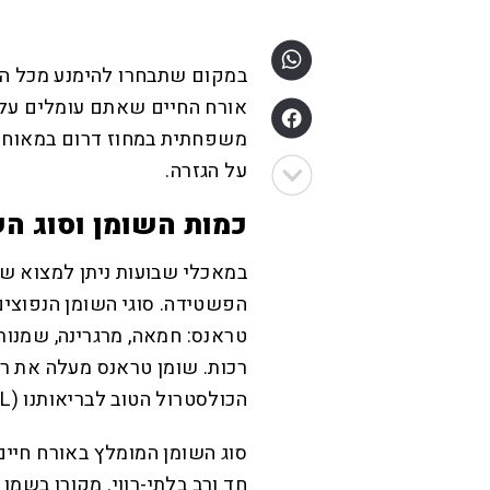
במקום שתבחרו להימנע מכל הט
אורח החיים שאתם עומלים עליו
משפחתית במחוז דרום במאוחדת
על הגזרה.
כמות השומן וסוג הש
במאכלי שבועות ניתן למצוא ש
הפשטידה. סוגי השומן הנפוצים
טראנס: חמאה, מרגרינה, שמנות 
הכולסטרול הטוב לבריאותנו (HDL).
סוג השומן המומלץ באורח חיים
חד ורב בלתי-רווי. מקורו בשמן 