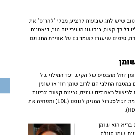
וב שיש לחג שבועות להציע, מבלי "להרוס" את
 כל כך קשה, ביקשנו משירי יום טוב, דיאטנית
, טיפים שיעזרו לשמר גם על אווירת החג וגם
ומן
ומן החל מהבסיס של הקיש ועד המילוי של
 במטבח החלבי הם לרוב שומן רווי או שומן
לבישול באחוזים שונים, גבינות קשות וגבינות
רכות. שומן טראנס מעלה את רמת הכולסטרול המזיק לגופנו (LDL) ומפחית את
 בריא הוא שומן
זית, שמן קנולה,