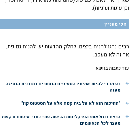
שאין ראוי לאכול עם פת (פחמימות כמו אורז, דייסה וכד',
וכן עוגות ועוגיות).
הכי מעניין
רבים נהגו להניח ביצים. לחלק מהדעות יש להניח גם פת,
אך זה לא מעכב.
עוד כתבות בנושא
רע מכדי להיות אמיתי: הסעיפים הנסתרים בתוכנית הנסיגה
מעזה
"הוויכוח הוא לא על בית קפה אלא על הסטטוס קוו"
הרצח בנחלאות: הפרקליטות הגישה שני כתבי אישום ובקשת
מעצר לכל הנאשמים