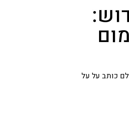
וש:
ום
לם כותב על על