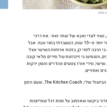
ז תלם
38, מכפר–סבא, נשוי לעדי ואבא של שחר ואור. את דרכי
המקצועית במטבח התחלתי לפני יותר מ–15 שנה, כשעבדתי בתור טבח. אבל
 הרבה לפני כן, בזכות ארוחות השישי אצל
, והטמיעו בי זיכרונות של סירים מלאי קובה
שי, סירי אורז צנועים ונהדרים והמון ירקות
נים ואפויים.
לפני 11 שנים פתחתי את בלוג הבישול שלי, The Kitchen Coach, שעם הזמן
דור ביקשו שאכתוב על מנות דגל שמייצגות