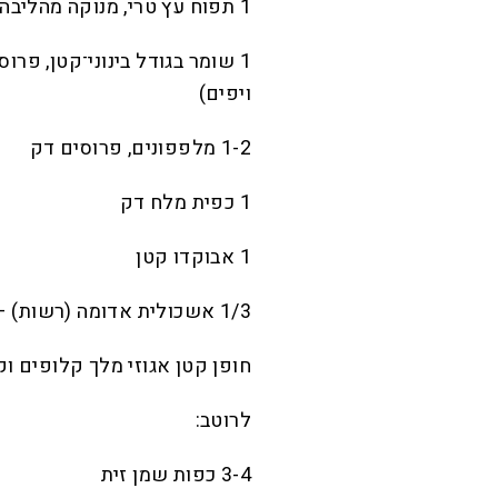
1 תפוח עץ טרי, מנוקה מהליבה ופרוס דק
1 שומר בגודל בינוני־קטן, פר
ויפים)
1-2 מלפפונים, פרוסים דק
1 כפית מלח דק
1 אבוקדו קטן
1/3 אשכולית אדומה (רשות) – רק הבקבוקונים ללא הציפה הלבנה
חופן קטן אגוזי מלך קלופים וק
לרוטב:
3-4 כפות שמן זית