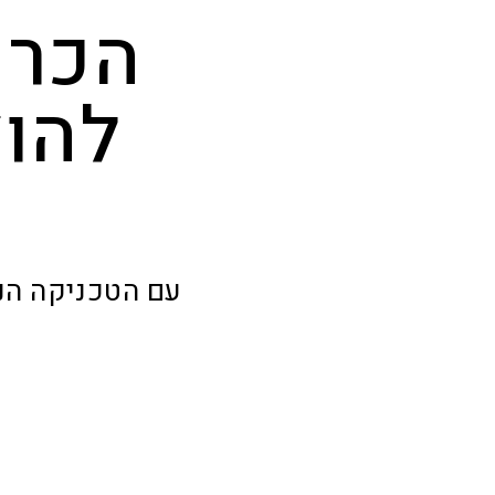
הכרו
להו
עם הטכניקה הנכ