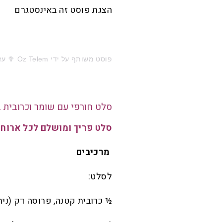
הצגת פוסט זה באינסטגרם
פוסט משותף על ידי ‏‎Oz Telem 🥦 עז תלם‎‏ (@‏‎oztelem‎‏)
סלט חורפי עם שומר וכרובית ב
סלט פריך ומושלם לכל ארוח
מרכיבים
לסלט:
½ כרובית קטנה, פרוסה דק (נית