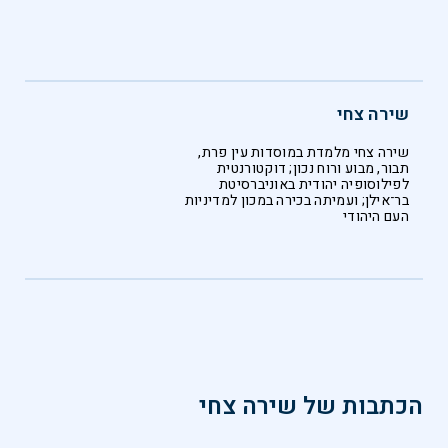
שירה צחי
שירה צחי מלמדת במוסדות עין פרת,
תבור, מבוע ורוח נכון; דוקטורנטית
לפילוסופיה יהודית באוניברסיטת
בר־אילן; ועמיתה בכירה במכון למדיניות
העם היהודי
הכתבות של
שירה צחי