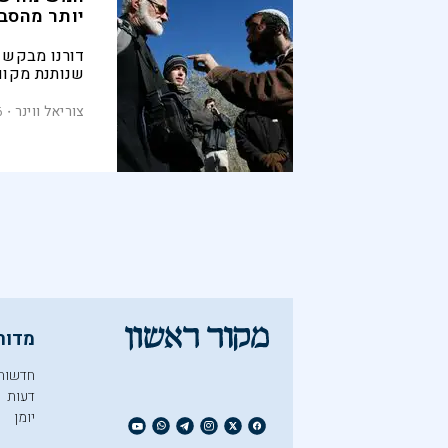
יותר מהסב
דורנו מבקש ת
שנותנת מקום
רגשותיו וחו
היא להיענות 
צוריאל ווינר
6
ולשוב למסור
ושמדברת אלינ
מדור
חדשות
דעות
יומן