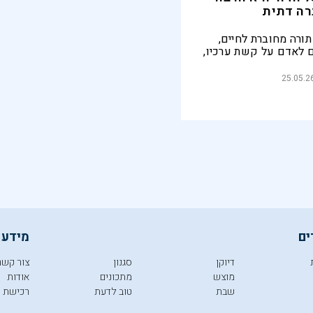
רה דתית
ורה מחוברת לחיים,
 לאדם על קשת ערכיו,
לשותיו. משימת התקופה
לחיפוש העמוק הזה,
25.05.2
ת שיש בה חסד וחמלה
ו בגובה העיניים
ים
מידע 
דיוקן
סגנון
צור קשר
מוצש
מתכונים
אודות
שבת
טוב לדעת
רכישת מ