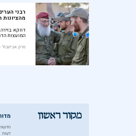
רבני הערים
מהציונות 
דווקא בזירה ה
המועצות הדת
הרוחניים והק
הדתית, למרות
מרק אביטבול
לחיבור שבין 
וחיים, נדחקה
מדור
חדשות
דעות