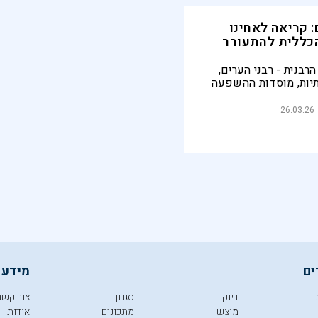
: קריאה לאחינו
הכללית להתעורר
רבנית - רבני הערים,
יות, מוסדות ההשפעה
הילתיים - שם הציונות
 היותה המחויבת ביותר
26.03.26
תורה, מדינה, שירות
 לאחור
ים
מידע 
דיוקן
סגנון
צור קשר
מוצש
מתכונים
אודות