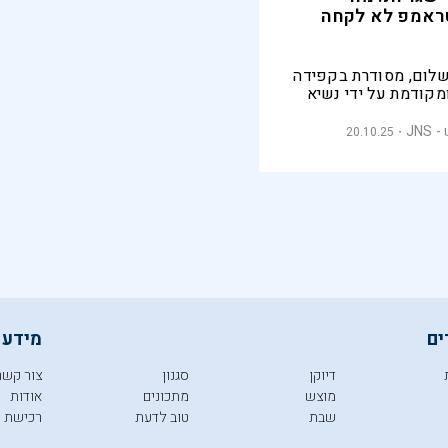
ראמפ לא לקחה
שלום, מסודרת בקפידה
מקודמת על ידי נשיא
ככל שיהיה, לא תוכל
יעים המרכזיים של
JN
20.10.25
יני
ים
מידע 
דיוקן
סגנון
צור קשר
מוצש
מתכונים
אודות
שבת
טוב לדעת
רכישת מ