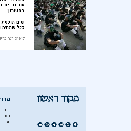
שתוכנית ט
בחשבון
שום תוכנית 
ככל שתהיה ו
אמריקני חזק 
לגבור על המנ
לואיס רנה ברש - S
הטרור הפלסט
מדור
חדשות
דעות
יומן