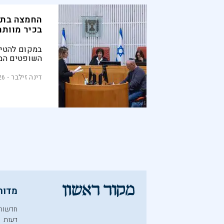
החמצה בתר
בכיר מוותר
במקום להטיל
השופטים המג
המדינה, מן ה
יפנה את הזכ
דינה זילבר
26
הפוליטיקאים
היסוד | טור 
לראיון עם פר
מדור
חדשות
דעות