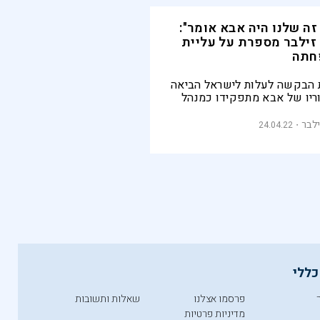
זה שלנו היה אבא אומר":
 זילבר מספרת על עליית
חתה
הבקשה לעלות לישראל הביאה
ריו של אבא מתפקידו כמנהל
 בבית החולים בריגה. יובל
 יהודי לטביה ואסטוניה, ובהם
ילבר
24.04.22
משפחתי
כללי
פרסמו אצלנו
שאלות ותשובות
מדיניות פרטיות