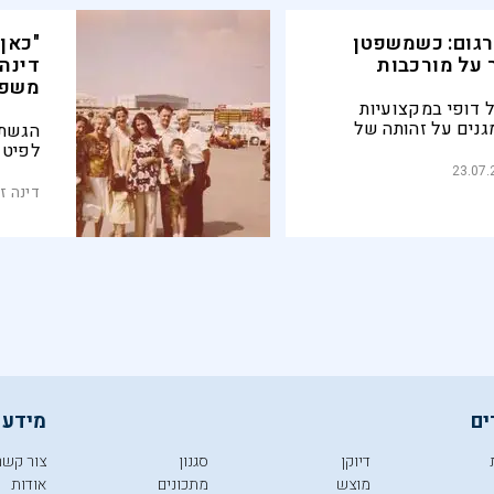
גום: כשמשפטן
"כאן 
 על מורכבות
דינה
משפ
 דופי במקצועיות
נים על זהותה של
הגשת 
ראוי שפרופ' גידי ספיר
לפיטו
וכית המגדלת אל
מחלקה
23.07.
 שמנצלים את חוקי
לעליית
דינה ז
תגובה של דינה זילבר
אני ו
ופ ספיר בדיוקן
ים
מידע 
דיוקן
סגנון
צור קשר
מוצש
מתכונים
אודות