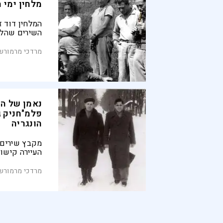
מלחין ימי 
המלחין דוד ז
השירים שהלחי
שהביאו אותם
נען לא שכח 
מרדכי מרמורשט
גדל, וניגוני
שינק בילדותו
נאמן של הע
פלמ"חניק 
הונגריה
מקבץ שירים ש
העיירה קישו
את הקשר המי
לעיירה שנחר
מרדכי מרמורשט
שבא בעקבות