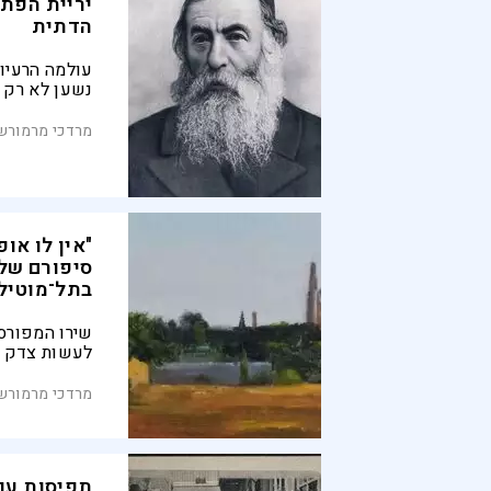
יריית הפתי
הדתית
עולמה הרעיונ
נשען לא רק 
ציון, אלא ג
כללית לצד לי
מרדכי מרמורשט
החלוצית שייס
עוד לפני שהק
הראשונה שדג
"אין לו אופ
סיפורם של
בתל־מוטיל
שירו המפור
לעשות צדק ע
מלחמת העצמא
את ניצולי הש
מרדכי מרמורשט
אפריקה שהוט
האם דמותו ש
בעקבות קרב ה
שהודחק מן הז
תפיסות עול