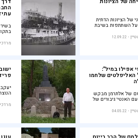
חה של הציונות
דרך 
החבר
עתיד
י של הציונות הדתית
על השתתפות בשיבת
בשירי
ם על רכישת השכלה
בתקופ
מוד תורה. הישיבה
בבהיר
יין
12.09.22
ד הרב ריינס בליטא,
צברים
מרדכי 
ים את המזרחי, הייתה
באופט
לה בשילוב הזה
ילכו 
י אפילו במיל":
ישוב
 האליפלטים שלחמו
פריד
ה
יעקב 
הנוצרי
סם של אלתרמן מבקש
הנאצי
ם האנטי־גיבורים של
דואלי
ות, ולהעלות על נס
מרדכי 
יהודי
ואה ועולי צפון
יין
04.05.22
יהודי
לו אל סערת האש.
עוד בח
ל אליפלט נוצרה
יסטורי מסוים,
יכרון הלאומי?
מם של הרב ריינס
עוגן