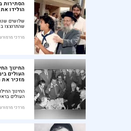
הסתירות בנ
הולידו את 
שלושים שנה 
שהתרוצצו בנ
נריה, בין עו
שבו גדל ובין
מרדכי מרמורשט
הארץ־ישראלי
באים לידי בי
של הציונות ה
החינוך החי
העולים בימ
מזכיר את ר
החינוך החילו
העולים בראשי
הרב נריה להש
הקומוניסטית.
מרדכי מרמורשט
בן־גוריון לא 