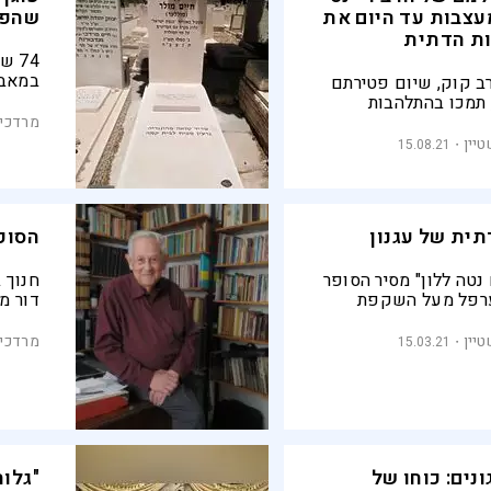
עצבות עד היום את
שהפך
ות הדתית
74 
במאבק
רב קוק, שיום פטירתם
נחשפת
 תמכו בהתלהבות
ית אך נחלקו ביניהם
מרדכי 
ע לתפקידה ההיסטורי.
יין
15.08.21
ם המנוגדות
ל החברה
 עד היום
תית של עגנון
הסופ
נטה ללון" מסיר הסופר
חנוך 
ערפל מעל השקפת
דור מ
כח עם מתקני עולם
ובתש"
 מזה ועם עסקנים
וביקר
יין
מרדכי 
15.03.21
ל צדקת דרכה של
חיי קר
ספריו
הם סי
נים: כוחו של
"גלות