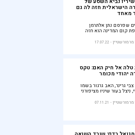
שיריו נביא השסע של
ה הישראלית חזה לה גם
 מאחד
ם שפרסם נתן אלתרמן
ת קום המדינה הוא חזה
ות את המתחים החברתיים בין
 לעולים, אך בהמשך צפה
מרמורשטיין
17.07.22
ימיות כי שבטי ישראל השונים
ויתלכדו לתרבות לאומית אחת
 טלה אל חיק האם: טקס
ה יהודי מכומר
צבי גרינר, האב גרגור בשמו
, ניצל בעור שיניו מציפורני
ם כשהיה ילד, וקיים ביפו חיים
ים של כוהן דת נוצרי עם לב
מרמורשטיין
07.11.21
. השבוע הוטס ארונו לקבורה
ת בפולין, בחלקה שהכין לעצמו
ייו
 מגואל בדם: שורד השואה