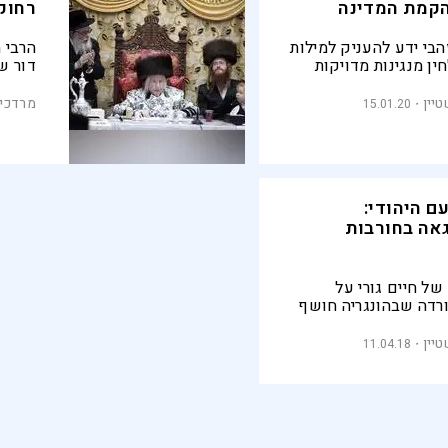
הקמת המדינה
רחוק
הבי ידע להעניק למילות
הרבי 
ן מנגינות מדויקות
דור ש
 לגבהים. הרצף מקיבוץ
שהחל 
את הבית החסידי שבו
למייס
יין
מרדכי 
15.01.20
ו שבים אל מקורות הרגש
ואת ה
שהחיי
ם היהודי:
גאה בחורבות
ל חיים גורי על
ורדה שבהונגריה חושף
וחד של המשורר הצבר
בה, ואת המסע האישי
יין
11.04.18
יו