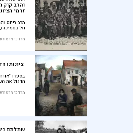
והרב קוק מ
זרמי הציונ
הרב ריינס וה
חל בסמיכות,
בתחייה הציונ
בחריפות בנוג
מרדכי מרמורשט
על תפיסותיה
שמשפיעות ע
הדתית־לאומית
ציונותו הד
בספרו "אורח 
הדגול את ה
עולמו, ומתוו
סוציאליסטים
מרדכי מרמורשט
חרדים מזה ע
הציונות
שתלתם ניגו