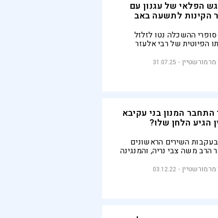
ש הפלאי של עגנון עם
 הקינות לתשעה באב
סופרי ההשכלה נטו לזלזל
תו הפיוטית של רבי אלעזר
 ש"י עגנון העריץ אותו. בסיפור
שלפני כמה שנים התגלתה
מרמורשטיין
31.07.25
מורחבת שלו, הוא מתאר
 דמיונית עימו בליל תשעה
התחבר המנון בני עקיבא
ן הגיע הלחן שלו?
עקבות השירים הראשונים
 הרב משה צבי נריה, והמנגינה
ית שהוחלפה בלחן ארצישראלי
מרמורשטיין
03.12.22