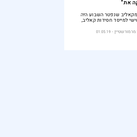
ה את"
מקאליב שנפטר השבוע היה
ישי למייסד חסידות קאליב,
את חייו כרועה אווזים והפך
ד חסידות שהדגישה את השירה
מרמורשטיין
01.05.19
אהבה לכל אדם. על החסידות
תה את יהדות הונגריה