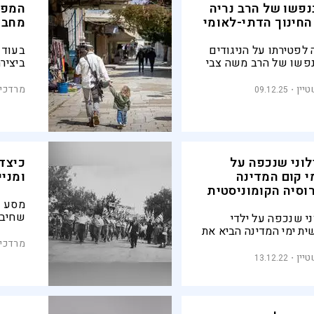
פשו של הרב נריה
המפג
החינוך הדתי-לאומי
מחבר
לפטירתו על הניגודים
בעוד 
פשו של הרב משה צבי
ביציר
לם התורה המזרח־אירופי
הקליר,
 החלוציות
קצר, 
יין
מרדכי 
09.12.25
ת שהילכה עליו קסם,
גרסה 
טוי עד היום בדמותה
פגישה
דתית
באב
לוני שנכפה על
כיצד 
י קום המדינה
ומניי
וסיה הקומוניסטית
מסע ב
שחיבר
ני שנכפה על ילדי
הגרמנ
ת ימי המדינה הביא את
וות את הרשויות לרוסיה
מרדכי 
 תגובתו החריפה של
יין
13.12.22
איחרה לבוא