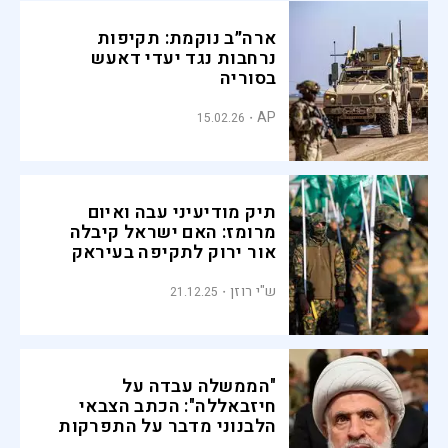
ארה״ב נוקמת: תקיפות
נרחבות נגד יעדי דאעש
בסוריה
AP
15.02.26
תיק מודיעיני עבה ואיום
מרומז: האם ישראל קיבלה
אור ירוק לתקיפה בעיראק
ש"י רוזן
21.12.25
"הממשלה עבדה על
חיזבאללה": הכתב הצבאי
הלבנוני מדבר על התפרקות
הארגון מנשק