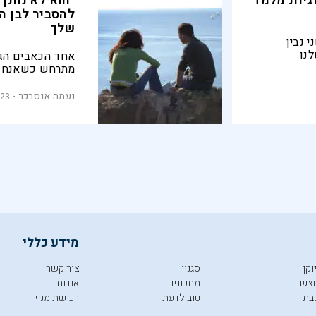
וגיות מלמד
"הוא לא נותן 
להסביר לבן ה
שלך
 נבין
נו
אחד הכאבים הגדו
מתרחש כשאנחנו 
מענה לצרכים הרג
בעצמנו לא מזהות
נעמה אנסבכר
.23
לתווך אותו. הנה
ממעגל הציפייה ו
מידע כללי
וקן
סגנון
צור קשר
צש
מתכונים
אודות
בת
טוב לדעת
רכישת מנוי