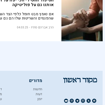
הסיפור החסידי הכי יפה על ז
אותנו גם על פוליטיקה
אם נאמץ מבט חומל כלפי הצד השני
שהפגמים והשריטות שלו הם גם של
הרב אברהם סתיו
04.03.25
מדורים
חדשות
די
דעות
מו
יומן
ש