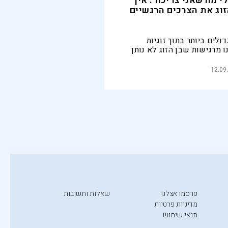
לי מה שאני צריכה": איך
זוג את הצרכים הרגשיים
לים ביותר בתוך זוגיות
מרגישות שבן הזוג לא נותן
שיים שלנו, אך ייתכן שאנחנו
 את הצורך ולא יודעות כיצד
12.09
 כמה כלים שיעזרו לכן לצאת
האכזבה הזוגיים
פרסמו אצלנו
שאלות ותשובות
מדיניות פרטיות
תנאי שימוש