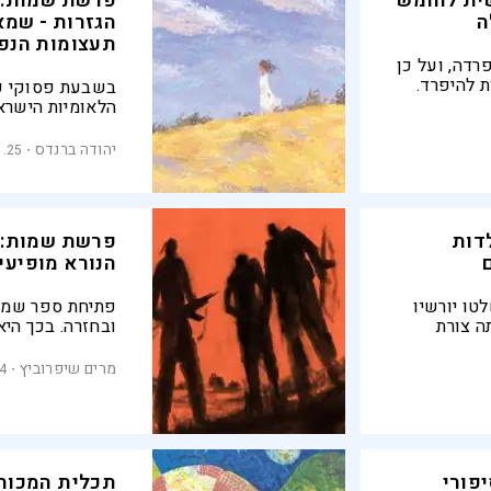
ית לחומש
פרשת שמות: 
ה
הגזרות - שמא
תעצומות הנפ
רדה, ועל כן
 להיפרד.
בשבעת פסוקי פר
ל עם ישראל,
הלאומיות הישרא
חים לשתף
הערבות ההדדית,
היולדות והמיילד
יהודה ברנדס
1.25
בעוצמה הגנוזה 
השורה, מפשוטי 
העולם בהחשפם 
המתעוררת בעקב
דות
פרשת שמות: 
הנורא מופיעים
טו יורשיו
פתיחת ספר שמות
ה צורת
ובחזרה. בכך הי
 מצרים
קורות, אך גם על
בידי תרבות
מרים שיפרוביץ
24
פורי
תכלית המכות 