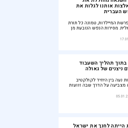
השנאה מחוללת את
לצות אותנו לגלות את
ש העברית
שת המיילדות, טמונה כל תורת
לית. מסירות הנפש הנובעת מן
 הגבורה של הנשים העבריות,
ות כאחת, ההכרה של הגויים
17.0
בגבורתם של אנשים ונשים מן
העם, היראה הנופלת על אומות
לעצמה הזאת, והשנאה
ותיה
בתוך תהליך השעבוד
 ניצנים של גאולה
 נעה בין היחיד לקולקטיב
א מצביעה על הדרך שבה זוועות
 הנתיב לגאולה
05.01.
הייתה לחנך את ישראל