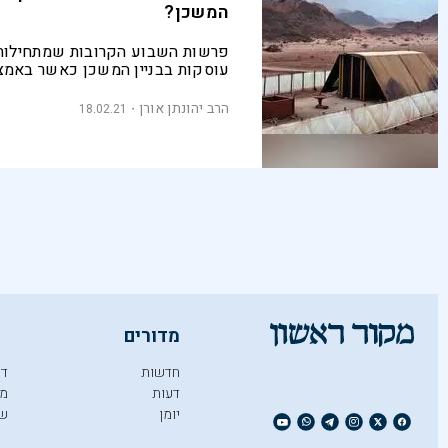
המשכן?
פרשות השבוע הקרובות שמתחילות
עוסקות בבניין המשכן כאשר באמצע
חטא המרגלים. ההחלטה של התורה 
הפרשות מלמדת אותנו שגם כאשר 
הרב יהונתן אורן
18.02.21
חוטא הקב"ה רוצה בקרבתו
מדורים
חדשות
די
דעות
מו
יומן
ש