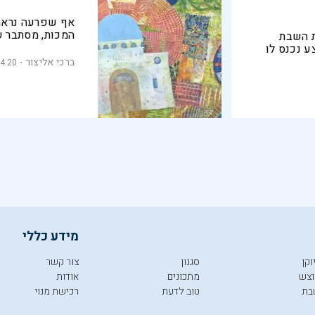
אף שפרעה נראה
המכות, מסתבר ש
 השבת
 נכנס לו
לסדר כך את
ברכי אליצור
4.20
עם ישראל
מידע כללי
וקן
סגנון
צור קשר
צש
מתכונים
אודות
בת
טוב לדעת
רכישת מנוי