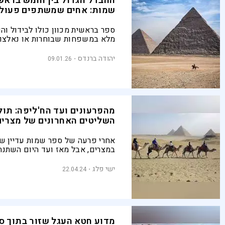
ההבדל הגדול בין חומש בראש
שמות: אחים שמשתפים פעול
ספר בראשית מכוון כולו לבידול והפ
מלא במשפחות שבוחרות או נאלצות
ספר שמות, העוסק בתחילת דרכו ש
מציג מודל של שלושה אחים ששמ
יהודה ברנדס
09.01.26
פעולה בהנהגה
מהפרעונים ועד הח'ליפה: תול
השליטים האחרונים של מצרים
אחרי פרעה של ספר שמות עדיין של
במצרים, אבל מאז ועד היום השתנת
השלטון שם שוב ושוב. אלה שליטי
שאיבדו את ממלכתם בעת שנכבשה 
ישי פלג
22.04.24
אחרת
מדוע חטא העגל שזור בתוך סי