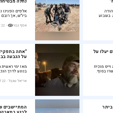
"
נחלה מבטיחה:
הודה
אלפים הפגינו נ
. בשבוע
ביו"ש, אך רובם 
בצע המורכב
בעצמם בבוקר. ב
קע, אספה
עד הקצה, בשעה 
אסף גבור
7.22
1+
ר בקולה על
חוקית בשטחי C נמשכת ללא הפרעה
בשטח נותרו
ות לתפילה,
שחק
 יעלו על
"אתה בתפקיד 
על הגבעה בבר
ייס מוכיח
מאז ימי ראשית 
שרו בסוף.
בנוגע לדרך הנכו
יתר, ייתכן
והמשטרה בזמן ה
אתמול, לעיני בנ
אריאל שנבל
7.22
בברוכין, התקיים 
וראשי תנועת נח
ביתר
המתיישבים שב
לרגע במאבקנו