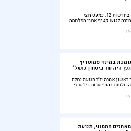
לפי סקר שערכו בחדשות 12, כמעט חצי
חזרה לגוש קטיף אחרי המלחמה
 בלבד תומכים בהעברת עזה
ת
19
ומכת במינוי סמוטריץ'
גנץ היה שר ביטחון כושל"
ראשון אמרה יו"ר תנועת נחלת
בולטות בהתיישבות ביו"ש כי
 של השמאל מעידה על כך
של סמוטריץ׳ ונחישותו,
16
משרד הביטחון. "המתנגדים
שמר את מדיניות השמאל גם
בימין"
אחזים ההמוני, תנועת