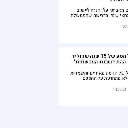
 מאביתר עלו חזרה ליישוב
 כחצי שנה, בדרישה שהממשלה
מתווה. דניאלה וייס: "נגמרו
07
חזון דניאלה: "מסע של 15 שנה שהוליד
ההתיישבות העכשווית"
מל של הקמת מאחזים והיצמדות
לא מתחרטת על ההסכם
רי הפינוי – הזמני והמוסכם –
הפך את היישוב הצעיר ליד
14.07.21
ור הצלחה מהיר כל כך, ומדוע
א לפעמים ניצחון. כשתומכי
 הממלכתיים־פחות בהתיישבות
ת נזעמות, היא כבר מובילה את
ל הגבעה הבאה, ומבטיחה שיהיו
רים