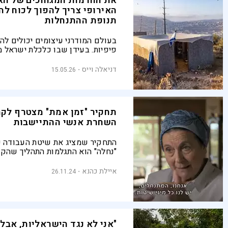
את החרמות המגוחכים של הא
האירופי צריך להפוך לכוח לה
תנופת ההתנחלות
בעולם המודרני עיצומים יכולים לה
פיפיות. בעידן שבו כלכלת ישראל
והרכש הביטחוני של גרמניה מישרא
בהיקפו, הדרך היעילה ביותר להדוף 
דניאלה וייס
15.05.26
היא הקמת יישובים חדשים בהיקף ג
תחקיר "זמן אמת" מצטרף לקמ
השחרת אנשי ההתיישבות
התחקיר שמציג את שיטת העבודה ש
"נחלה" הוא התגלמות התהליך שהקצ
הישראלית בשנים האחרונות, ביתר 
הרפורמה המשפטית וכעת במלחמה,
איילת כהנא
26.11.24
משוואה חד משמעית: מי שלא חושב
סכנה למדינה
"אני לא נגד הישראליות, אבל 