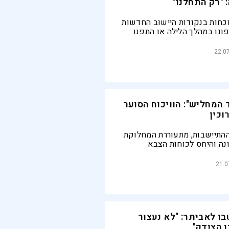
 "רק התחלנו"
וכחות בנקודות היישוב החדשות
פונו במהלך הלילה או התפנו
מקביל, כוחות הביטחון נדרכו
שהבנייה הפלסטינית הלא
22.0
המחליש": הוויכוח הסוער
וכין
ההתיישבות, מתעוררת המחלוקת
נה והיחס לכוחות הצבא
קמת מאחזים או פינוים.
י נוער בעליה של תנועת נחלה
21.0
ויכוח כזה בין רבני ברוכין
לה
ו לאביתר: "לא נעצור
 הצודק"