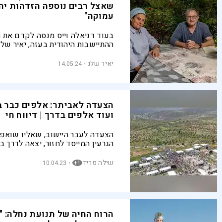
שאצל רבים נוספה הזדהות יה
עמוקה"
בעוד דניאלה וייס מנסה לקדם את 
ההתיישבות היהודית בעזה, יאיר שלג
מהחזון הזה ואף מוכן לוויתורים מר
תמורת התקבלות ישראל במזרח התיכ
יאיר שלג
14.05.24
איתה הוא ניסה לברר אם יש מקום 
צריכים להתכופף בפני המציאות, ומ
ממשיכה לתמוך בנתניהו למרות הבי
עליו |\ נפגשים מחדש- פרויקט מיו
הצעדה לאביתר: אלפים כבר בי
העצמאות
ועוד אלפים בדרך | דיווח חי
הצעדה לעבר היישוב, שאליו שואפ
הגרעין המייסד לחזור, יצאה לדרך 
אלפי בני אדם, ביניהם שרים, ח"כים
ואישי ציבור רבים
שילה פריד
10.04.23
1+
הרוח החיה של תנועת נחלה: 