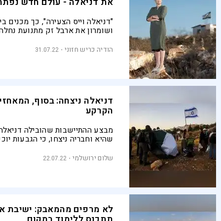
את דניאלה - עולם חדש נפתח
"דניאלה וייס הצעירה", כך מכנים בי
ושומרון את ארבל זק מתנועת נחלה
שעבר היא הייתה פעילה מרכזית במ
להעלאת גרעיני התיישבות על הקר
הודיה כריש חזוני
31.07.22
כספים, שינעה המונים וניסתה לגבו
המולת האזרחים וצעקות השוטרים. 
כעת רק שברים והתכנסויות ספונטני
אבל זק מבטיחה: לא באנו לכאן ל
משחקים, אלא לשנות מציאות
דניאלה ניצחה: בסוף, המאחזים
הקרקע
מבצע ההתיישבות שהובילה דניאלה ו
שהיא וחבריה ניצחו, כי הגבעות יוכ
אם גנץ היה עומד בדיבורו בנוגע לאב
שהמראות השבוע היו נחסכים
שלום ירושלמי
22.07.22
לא מרפים מהמאבק: ישיבת א
תתכנס ללימוד במקום