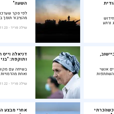
ודית
השעה"
מהציבור תומך ב
חידוש
בעוד עשרה אחוז
 נרתע
לרשות הפלסטיני
חיקי לכת
שילה פריד
.11.23
ון. בשיחה
שבו החלומות
דוע היא
קורת שלה
חד ליום
ישוב,
דניאלה וייס ת
ותוקפת: "בני 
ים אנשי
בשיחה עם מקור 
בהשתתפות
ואחת מהדמויות ה
, רבנים
"ההתנגדות העזה
שגישתו הלאומית 
שילה פריד
.11.22
נחוצות כל כך ל
למינוי מנסים ל
אחרי שהעם בחר 
"כשהכרתי
אחרי מבצע המ