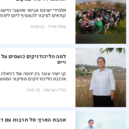
תלמידי ישיבת אביתר ותושבי היישו
קוראים לציבור להצטרף ליום לימוד
במקום בסוף השבוע. דניאלה וייס: "
לעלות כבר היום"
שילה פריד
16.02.22
למה הליכודניקים כועסים על 
וייס
קו ישיר עובר בין יחסה של דניאלה ו
אכזבת הליכודניקים מסיקור הממשל
חלק מעיתונאי המגזר
ברל'ה קרומבי
13.01.22
אהבת הארץ: סל תרבות עם דני