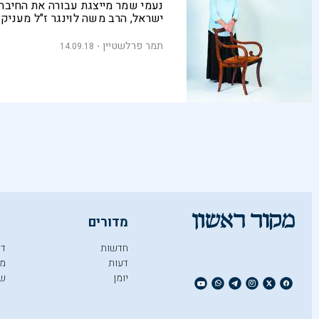
נעמי שמר מייצגת עבורה את החיבה
ישראל, הרב משה לוינגר ז"ל מעניק
והיא הייתה רוצה לשבת ליותר מכו
עם הרצל. היכרות עם ראש מועצת 
תמר פרלשטיין
14.09.18
ומזכ"ל "גוש אמונים" לשעבר
מדורים
חדשות
די
דעות
מו
יומן
ש