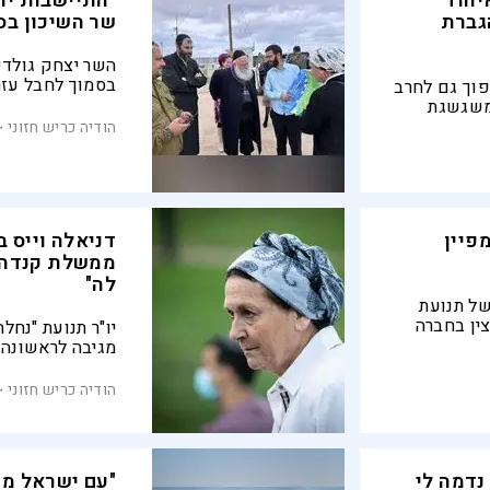
יחוד
"התיישבות יה
גברת
שר השיכון בס
השר יצחק גולדקנ
בסמוך לחבל עז
פוך גם לחרב
 משגשגת
ל מרשים
הודיה כריש חזוני
את הגזירות
דול ביו"ש
פיין
דניאלה וייס 
ממשלת קנדה: "
לה"
ל תנועת
ין בחברה
יו"ר תנועת "נחל
שאת בזמן
מגיבה לראשונה
 של
עליה סנקציות א
 כמוני הוא
העולמית על מדי
הודיה כריש חזוני
ההתיישבות מינור
נדמה לי
"עם ישראל מוכ