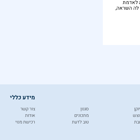
 לאדמת
 לה השראה,
ס קפה אחת
קדומים
מידע כללי
וקן
סגנון
צור קשר
צש
מתכונים
אודות
בת
טוב לדעת
רכישת מנוי