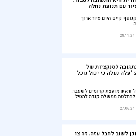
ודית היא התשובה לטבח":
יור עם תנועת נחלה
ופף קיים היום סיור ארוך
ה
28.11.24
בתגובה לסנקציות של
עלה נעלה כי יכול נוכל
ה" וראש מועצת קדומים לשעבר,
 להחלטת ממשלת קנדה להטיל
ישיות: "בהתחשב במתקפה
נת ישראל - ההתקפה על
27.06.24
ית"
ן לשוב לחבל עזה. זה צו