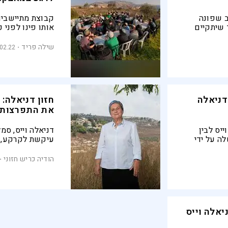
ב שפונה
קבוצת מתיישבים
 שיתקיים
אותו פינו לפני
אין סיבה לא
תקיים את הסכם ה
התירוצים"
שילה פריד
.02.22
דניאלה
את התפרצות 
ייס לבין
דניאלה וייס, ס
ה על ידי
עיקשת לקרקע, 
באביתר. שבוע אח
היא מסבירה מה 
הודיה כריש חזוני
צומת תפוח לסיפ
נסיגה מקומית הי
ליכוד והגורמים
שולחים לה הודעו
תנועת "נחלה" א
אלה וייס
עוד עשרות אבית