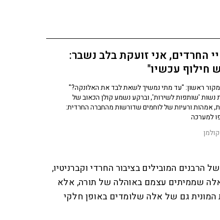
י החרדים, אני זועקת בלב נשבר:
 חילוף עכשיו"
קור ראשון: "עד מתי נמשיך לשאת לבד את האלונקה?"
 נשות 'שותפות לשירות', וברקע נשמע קולן הכאוב של
, אמהות ורעיות של לוחמים שדורשות מהחברה החרדית:
ו למערכה
קולמן
 הרבנים המובילים בציבור החרדי וקברניטיו,
לה שממיתים עצמם באוהלה של תורה, אלא
המונית גם של אלה שלומדים באופן חלקי