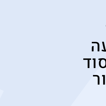
ה
וד
ר