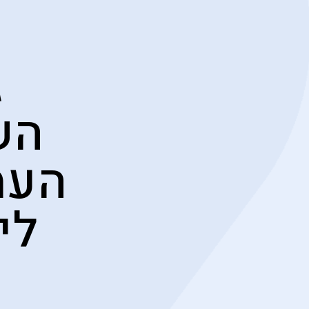
ג
הש
העמ
לי