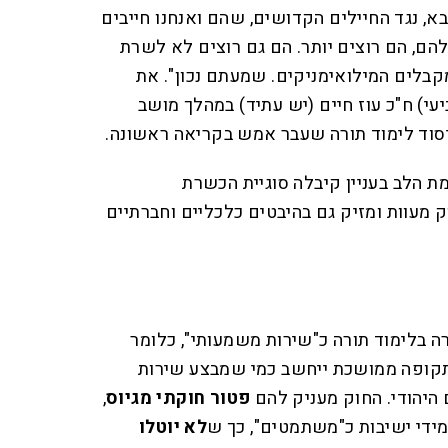
א, נגד החיילים הקדושים, שהם ואנחנו חייבים
הם, הם רוצים יותר. הם גם רוצים לא לשרת
קבלים המילואימניקים. שמעתם נכון". את
י) ח"כ עוז חיים (יש עתיד) במהלך מושב
סוד לימוד תורה שעבר אמש בקריאה ראשונה.
 הלב בעניין קיבלה סוגיית הכשרת
מעוות ומזיק גם בהיבטים כלכליים וחברתיים
ה בלימוד תורה כ"שירות משמעותי", כלומר
קופה ממושכת ייחשב כמי שמבצע שירות
היהודי. החוק מעניק להם
פטור חוקתי מגיוס
,
די ישיבות כ"משתמטים", כך ש
לא יוטלו