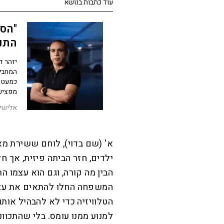
עוד כתבות בנושא
"הסת
התנ
השב
יזהר ד
המחבל 
כמעט ה
מפציע
אלישיב
א' (שם בדוי), לוחם ששירת מ
ילדים, חזר הביתה פיזית, אך 
הבין מה קורה, וגם הוא עצמו ה
המשפחה החלו להתאים את עצמ
הטלוויזיה כדי לא להבהיל אותו,
למנוע ממנו עומס. בלי שהתכוונ