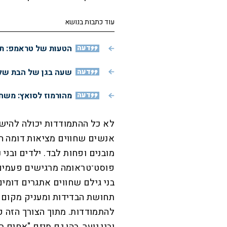
עוד כתבות בנושא
דעה
הטעות של טראמפ: תג
דעה
שעה בגן של הבת שלי
דעה
מהורמוז לסואץ: משחק
לא כל ההתמודדות יכולה להיש
אנשים שחווים מציאות דומה ה
מובנים ופחות לבד. ילדים ובני
פוסט־טראומה מרגישים פעמים 
בני גילם שחווים אתגרים דומ
תחושת הבדידות ומעניק מקום
להתמודדות. מתוך הצורך הזה ק
ובני נוער, בהן גם מיזם "אחים