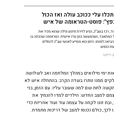
כלו עלי ככוכב עולה ואז הכול
פץ": פוסט-הטראומה של איש
"כ
וד, רכז בשב"כ, הגיע לזירת פיגוע וגילה שהוא מכיר את
המתאבד, ושהמעשה כוון נגדו אישית. הטראומה שהכתה בו
ביאה למותו. היום הוא מסייע לאנשי שב"כ להחלים
ות הנפש
 רייכנר
אות ימי מילואים במהלך המלחמה ואב לשלושה
חלקים ממנו נותרו בשדה הקרב. בהתחלה איש לא
תקשה לתת שם למה שעובר עליו. עם הזמן, בני
ם למצב החדש: הילדים למדו להנמיך את
 ובת זוגו לקחה על עצמה עוד ועוד אחריות כדי
ו לכך, כולם נכנסו למצב של דריכות מתמדת.