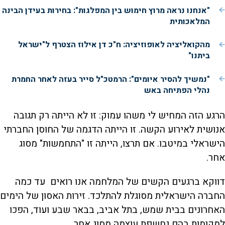
"אנחנו נראה מרוץ חימוש בין המפלגות": בחירות בעידן הבינה
המלאכותית
מהקואליציה לאופוזיציה: ח"כ דן אילוז הצטרף ל"ישראל
ביתנו"
"נמשיך להסיר איומים": הרמטכ"ל סייר בעזה לאחר החמרת
נהלי הפתיחה באש
הרגע הזה המחיש לי משהו עמוק: זו לא הייתה רק תגובה
אנושית לאירוע הקשה. זו הייתה הדגמה של החוסן החברתי
הישראלי במיטבו. אם תרצו, הייתה זו "התחמשות" מסוג
אחר.
דווקא ברגעים הקשים של המלחמה אנו רואים עד כמה
החברה הישראלית מסוגלת להתלכד. זירות האסון של הימים
האחרונים בבית שמש, בתל אביב, בבאר שבע ועוד, הפכו
למקומות בהם נחשפת עוצמה מסוג אחר.