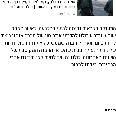
של מטוס תדלוק, קמב"צית וקצין בגף הטכני
בשיחה עם מקור ראשון | כולם פועלים
24/7 במבצע שאגת הארי כדי להבטיח
אביגיל זית
שהטייסים יחזרו בשלום והמשימה תושג
המערכה הצבאית נכנסת לרגעי ההכרעה, כאשר האבק
ישקע, נידרש כולנו להכריע איזה סוג של חברה אנחנו רוצים
להיות ביום שאחרי: חברה שממשיכה את רוח הסולידריות
של זירת הנפילה בבית שמש או החברה המקוטבת של
השנים האחרונות. כולנו נמשיך לחיות כאן יחד גם אחרי
הבחירות. בידינו לבחור!
תגיות