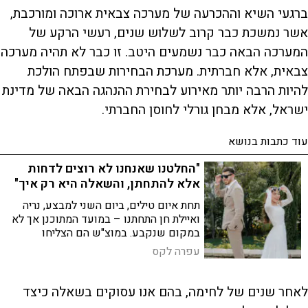
ברגעי השיא וההכרעה של מערכה צבאית ארוכה ומורכבת,
אשר נמשכת כבר קרוב לשלוש שנים, רעשי הרקע של
המערכה הבאה כבר נשמעים היטב. זו כבר לא תהיה מערכה
צבאית, אלא חברתית. מערכת הבחירות שבפתח הולכת
להיות הרבה יותר מאירוע לבחירת ההנהגה הבאה של מדינת
ישראל, אלא מבחן גורלי לחוסן החברתי.
עוד כתבות בנושא
"החלטנו שאנחנו לא רוצים לדחות
אלא להתחתן, והשאלה היא רק איך"
תחת איום טילים, ביום השני למבצע, נריה
ואיילת חן התחתנו – במועד המתוכנן אך לא
במקום שנקבע. במוצ"ש הם הצליחו
להקפיץ את הלהקה, הרב, מאפרת ומסרקת:
עפרה לקס
"בסוף, במהות, לא מעניינים הדברים
הקטנים. השמחה היא העיקר"
לאחר שנים של לחימה, בהם אנו עסוקים בשאלה כיצד