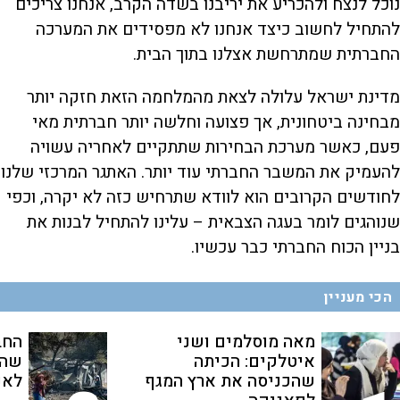
נוכל לנצח ולהכריע את יריבנו בשדה הקרב, אנחנו צריכים
להתחיל לחשוב כיצד אנחנו לא מפסידים את המערכה
החברתית שמתרחשת אצלנו בתוך הבית.
מדינת ישראל עלולה לצאת מהמלחמה הזאת חזקה יותר
מבחינה ביטחונית, אך פצועה וחלשה יותר חברתית מאי
פעם, כאשר מערכת הבחירות שתתקיים לאחריה עשויה
להעמיק את המשבר החברתי עוד יותר. האתגר המרכזי שלנו
לחודשים הקרובים הוא לוודא שתרחיש כזה לא יקרה, וכפי
שנוהגים לומר בעגה הצבאית – עלינו להתחיל לבנות את
בניין הכוח החברתי כבר עכשיו.
הכי מעניין
מאה מוסלמים ושני
החב
איטלקים: הכיתה
שהת
שהכניסה את ארץ המגף
לאנ