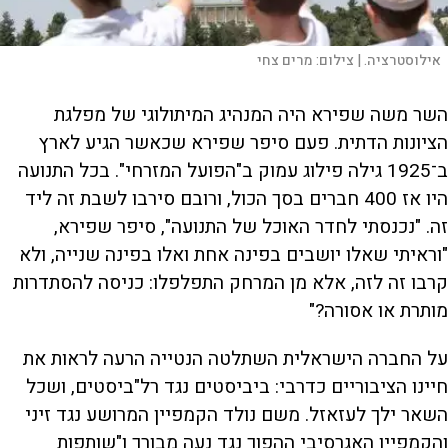
אילוסטרציה. |
צילום:
מרים צחי
השר משה שפירא היה המנהיג המיתולוגי של מפלגת
הציונות הדתית. פעם סיפר שפירא שכאשר הגיע לארץ
ב־1925 גילה פילוג עמוק ב"הפועל המזרחי". בכל התנועה
היו אז 400 חברים בסך הכול, ורובם סירבו לשבת זה ליד
זה. "נכנסתי לחדר האוכל של התנועה", סיפר שפירא,
"וראיתי שאלו יושבים בפינה אחת ואלו בפינה שנייה, ולא
קרבו זה לזה, אלא מן המרחק התפלפלו: כניסה להסתדרות
מותרת או אסורה?"
על החברה הישראלית השתלטה הנטייה הרעה לראות את
חיינו הציבוריים כדרבי: ביביסטים נגד רל"ביסטים, ושכל
השאר ילך לעזאזל. משם נולד הקמפיין המרושע נגד זיני
והקמפיין האגרסיבי ההפוך נגד נעה מבורך ו"שותפות