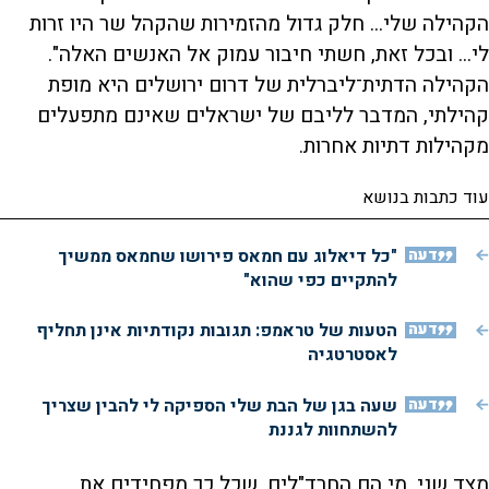
הקהילה שלי... חלק גדול מהזמירות שהקהל שר היו זרות
לי... ובכל זאת, חשתי חיבור עמוק אל האנשים האלה".
הקהילה הדתית־ליברלית של דרום ירושלים היא מופת
קהילתי, המדבר לליבם של ישראלים שאינם מתפעלים
מקהילות דתיות אחרות.
עוד כתבות בנושא
דעה
"כל דיאלוג עם חמאס פירושו שחמאס ממשיך
להתקיים כפי שהוא"
דעה
הטעות של טראמפ: תגובות נקודתיות אינן תחליף
לאסטרטגיה
דעה
שעה בגן של הבת שלי הספיקה לי להבין שצריך
להשתחוות לגננת
מצד שני, מי הם החרד"לים, שכל כך מפחידים את