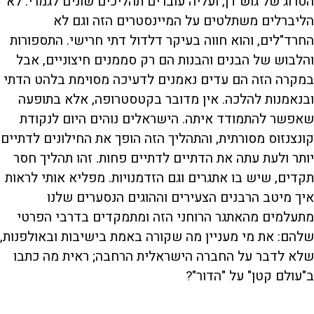
הסרוג של גוש דן, ועליה עוברים תהליכים שונים לגמרי. לא
הליברלים משתלטים על המיינסטרים הזה וגם לא
החרד"לים, והוא חווה בעיקר דלדול דתי חרישי. התספורות
והלבוש של הבנים והבנות הם רק סממנים חיצוניים, אבל
במקרה הזה הם עדים נאמנים לדעיכה מסוימת בלהט הדתי
ובנאמנות להלכה. אין מדובר בקטסטרופה, אלא בתופעה
שאפשר להתמודד איתה. הישראלים נוהים היום לנקודת
קונצנזוס מסורתית, והתהליך הזה הופך את החילונים לדתיים
יותר ולעת עתה את הדתיים לדתיים פחות. זהו תהליך חסר
תקדים, שיש בו אתגרים וגם הזדמנויות. מפליא אותי לראות
איך מיטב הרבנים הצעירים וההוגים הנסערים שלנו
מתעלמים מהאתגר הרוחני הזה ומתמקדים בדרבי הפרטי
שלהם: את מי מעניין מה שקורה באמת בישיבות ובאולפנות,
שלא לדבר על החברה הישראלית הרחבה; ראית מה כתבו
ב"עולם קטן" על "הדור"?