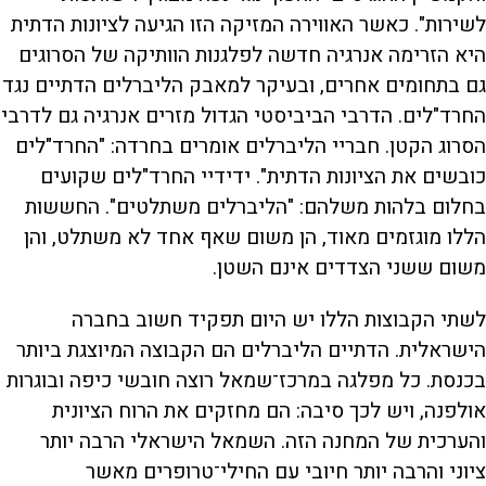
לשירות". כאשר האווירה המזיקה הזו הגיעה לציונות הדתית
היא הזרימה אנרגיה חדשה לפלגנות הוותיקה של הסרוגים
גם בתחומים אחרים, ובעיקר למאבק הליברלים הדתיים נגד
החרד"לים. הדרבי הביביסטי הגדול מזרים אנרגיה גם לדרבי
הסרוג הקטן. חבריי הליברלים אומרים בחרדה: "החרד"לים
כובשים את הציונות הדתית". ידידיי החרד"לים שקועים
בחלום בלהות משלהם: "הליברלים משתלטים". החששות
הללו מוגזמים מאוד, הן משום שאף אחד לא משתלט, והן
משום ששני הצדדים אינם השטן.
לשתי הקבוצות הללו יש היום תפקיד חשוב בחברה
הישראלית. הדתיים הליברלים הם הקבוצה המיוצגת ביותר
בכנסת. כל מפלגה במרכז־שמאל רוצה חובשי כיפה ובוגרות
אולפנה, ויש לכך סיבה: הם מחזקים את הרוח הציונית
והערכית של המחנה הזה. השמאל הישראלי הרבה יותר
ציוני והרבה יותר חיובי עם החילי־טרופרים מאשר