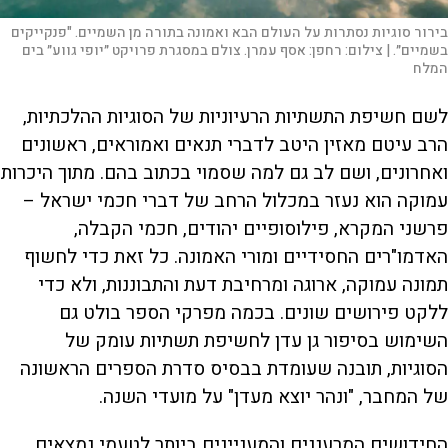
בירור סוגיות נסתרות על העולם הבא ואמונה בתורה מן השמיים. "פנקייקים
בשמיים״. |
צילום:
רחפן: אסף עמרן. צולם במסגרת פרויקט ״יופי גווע״ בים
המלח
לשם חשיפת התשתיות הרעיוניות של הסוגיות ההלכתיות,
הרב עיטם מאזין היטב לדברי תנאים ואמוראים, ראשונים
ואחרונים, ושם לב גם למה שסמוי בכתוב בהם. מתוך היכרות
עמוקה הוא נעזר במכלול הרחב של דברי חכמי ישראל –
פרשני המקרא, פילוסופיים יהודים, חכמי הקבלה,
האדמו"רים החסידיים ומורי האמונה. כל זאת כדי לחשוף
תמונה עמוקה, ארוגה ומרחיבת דעת והתבוננות, ולא כדי
ללקט פירושים שונים. בכמה מפרקי הספר בולט גם
השימוש בסיפור גן עדן לחשיפת תשתיות עומק של
הסוגיות, תובנה שעומדת בבסיס סדרת הספרים הראשונה
של המחבר, "ונהר יוצא מעדן" על מועדי השנה.
החידושים המרעננים והמעניינים ביותר לטעמי נמצאים