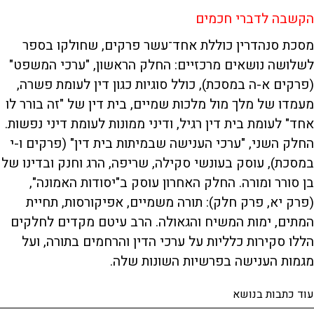
הקשבה לדברי חכמים
מסכת סנהדרין כוללת אחד־עשר פרקים, שחולקו בספר
לשלושה נושאים מרכזיים: החלק הראשון, "ערכי המשפט"
(פרקים א-ה במסכת), כולל סוגיות כגון דין לעומת פשרה,
מעמדו של מלך מול מלכות שמיים, בית דין של "זה בורר לו
אחד" לעומת בית דין רגיל, ודיני ממונות לעומת דיני נפשות.
החלק השני, "ערכי הענישה שבמיתות בית דין" (פרקים ו-י
במסכת), עוסק בעונשי סקילה, שריפה, הרג וחנק ובדינו של
בן סורר ומורה. החלק האחרון עוסק ב"יסודות האמונה",
(פרק יא, פרק חלק): תורה משמיים, אפיקורסות, תחיית
המתים, ימות המשיח והגאולה. הרב עיטם מקדים לחלקים
הללו סקירות כלליות על ערכי הדין והרחמים בתורה, ועל
מגמות הענישה בפרשיות השונות שלה.
עוד כתבות בנושא