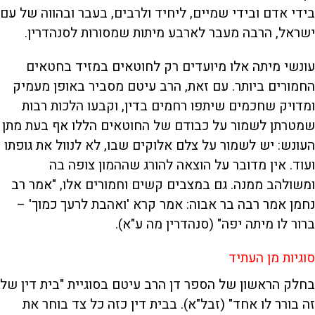
בידי אדם ובידי שמיים, ליחיד ולרבים, בעבר ובהווה של עם
ישראל, הרבה מעבר לארבע מיתות שמסורות לסנהדרין.
עונשי מיתה אלו מיועדים רק לחוטאים במזיד בחטאים
החמורים ביותר. עם זאת, הרב עיטם מסביר באופן מעמיק
ומדויק שחכמים שיתפו רחמים בדין, וקבעו הלכות רבות
שמטרתן לשמור על כבודם של החוטאים הללו אף בעת מתן
העונש: יש לשמור על צלם אלוקים שבו, לא לנוול את גופתו
ועוד. אין מדובר על הוצאה להורג שההמון צופה בה
ומשולהב ממנה. גם במצבים קשים וחמורים אלו, "אמר רב
נחמן אמר רבה בר אבוה: אמר קרא 'ואהבת לרעך כמוך' –
ברור לו מיתה יפה" (סנהדרין מה ע"א).
סוגיות מן העתיד
בחלק הראשון של הספר דן הרב עיטם בסוגיית "בית דין של
זה בורר לו אחד" (זבל"א). בבית דין כזה כל צד בוחר את