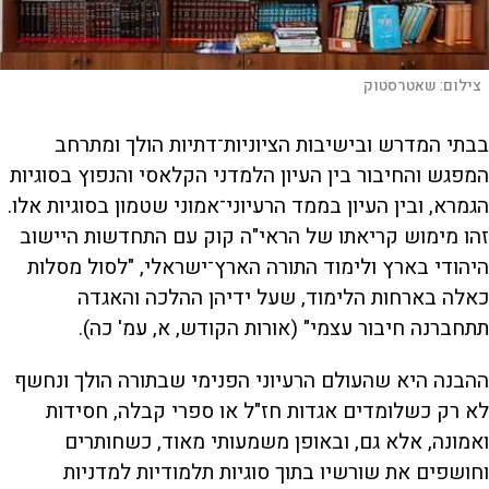
צילום:
שאטרסטוק
בבתי המדרש ובישיבות הציוניות־דתיות הולך ומתרחב
המפגש והחיבור בין העיון הלמדני הקלאסי והנפוץ בסוגיות
הגמרא, ובין העיון בממד הרעיוני־אמוני שטמון בסוגיות אלו.
זהו מימוש קריאתו של הראי"ה קוק עם התחדשות היישוב
היהודי בארץ ולימוד התורה הארץ־ישראלי, "לסול מסלות
כאלה בארחות הלימוד, שעל ידיהן ההלכה והאגדה
תתחברנה חיבור עצמי" (אורות הקודש, א, עמ' כה).
ההבנה היא שהעולם הרעיוני הפנימי שבתורה הולך ונחשף
לא רק כשלומדים אגדות חז"ל או ספרי קבלה, חסידות
ואמונה, אלא גם, ובאופן משמעותי מאוד, כשחותרים
וחושפים את שורשיו בתוך סוגיות תלמודיות למדניות