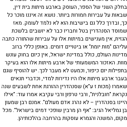
בחלק השני של הספר, העוסק בארבע מיתות בית דין,
שבאות על עבירות חמורות ביותר. נושא זה איננו מוכר כל
כך, ובדרך כלל גם בישיבות הוא לא נלמד לעומק. מאז
שמוסד הסנהדרין בטל וחבריו כבר לא יושבים בלשכת
הגזית, אין מענישים במיתות אלו על עבירות שהתורה כתבה
עליהם "מות יומת" או ביטויים דומים. באופן כללי ברוב
מדינות העולם, כולל במדינת ישראל, אין כיום בחוק עונש
מוות. האזכור המשמעותי של ארבע מיתות אלו הוא בעיקר
בתפילות יום כיפור, וכמעט לא מעבר לכך. יש להוסיף שגם
בעבר ארבע מיתות אלו היו נדירות למדי, וכדברי תנאים
שאמרו (מכות ז ע"א) שסנהדרין ההורגת אחת לשבעים שנה
נקראת "חובלנית", ורבי טרפון ורבי עקיבא אמרו עוד: "אילו
היינו בסנהדרין – לא נהרג אדם מעולם". אמנם רבן שמעון
בן גמליאל הגיב: "אף הן מרבין שופכי דמים בישראל". מכל
מקום, המשנה והגמרא עוסקות בהרחבה בהלכותיהן.