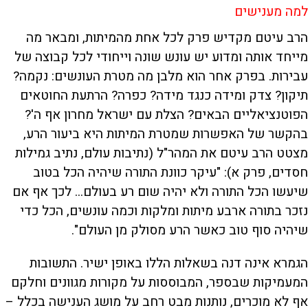
למה מענישים
הרב עיטם מקדיש פרק לכל אחת מהמיתות, ומבאר מה
מייחד אותה ומדוע יש עונש שונה וייחודי לכל קבוצה של
עבירות. בפרק אחר הוא מלבן מה מטרת העונשים: נקמה?
תיקון? צדק ומידה כנגד מידה? כפרה? הרתעת החוטאים
הפוטנציאליים הבאים? הצלת עם ישראל מחרון אף ה'?
בהקשר של האפשרות שמטרת המיתות היא ביעור הרע,
מצטט הרב עיטם את המהר"ל (נתיבות עולם, נתיב גמילות
חסדים, פרק א): "עיקר כוונת התורה שיהיה הכל בטוב
שיעשו הכל התורה ולא יהיה שום רע בעולם... לכך אף אם
נזכר בתורה ארבע מיתות ומלקות וכמה עונשים, הכל כדי
שיהיה סוף טוב כאשר הרע מסולק מן העולם".
הגמרא אינה דנה בשאלות הללו באופן ישיר. התשובות
המעמיקות שבספר, המבוססות על מקורות מגוונים וחלקם
אף לא מוכרים, נותנות מבט רחב על מושג הענישה בכלל –