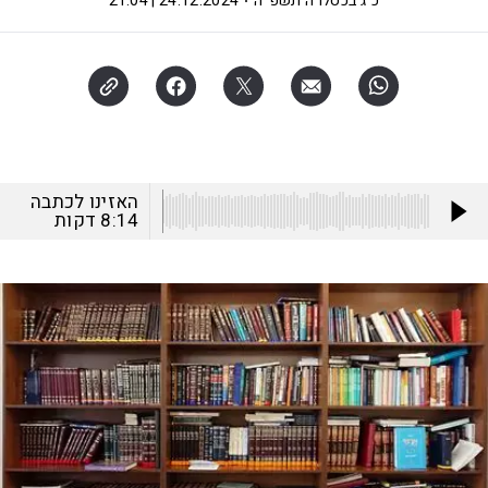
כ"ג בכסלו ה׳תשפ"ה
24.12.2024 | 21:04
האזינו לכתבה
8:14
דקות