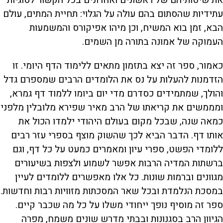
את שיטותיהם של ראשונים ואחרונים בכל הקשור לסוגיות
עתידיות שהסתום בהם עולה על הגלוי: תחיית המתים, עולם
הבא, זמן בוא המשיח, וכן מיהו אפיקורס והמשמעות
העמוקה של אמונה בתורה מן השמים.
כאמור, ספר זה יצא בתזמון מתאים ללימוד הדף היומי. זו
הזדמנות להעלות על נס את הלומדים הרבים שמספרם גדל
והולך, שמתמידים כסדרם מדי יום ביומו ללמוד דף גמרא,
ומממשים את קריאתו של הרב מאיר שפירא מלובלין מלפני
כמאה שנה, שבכל מקום בעולם היהודי ילמדו הכול את
אותו דף. הדבר הביא לכך שהשוק מוצף בספרי עזר רבים
ללומדי הפשט, ספרי עיון ומאמרים כמעט על כל דף, וגם
ברשתות המדיה הרבות אפשר לשמוע ולצפות בשיעורים
מגוונים וברמות שונות. כל אלו מאפשרים ללומדים לעיין
במסכת הנלמדת ובכל שאר המסכתות מזוויות רבות וחדשות.
ספר זה מוסיף נופך ייחודי משלו על כל מה שכבר קיים.
הגיוון הרב בסגנונות ובבתי מדרש שונים משמח, מפרה