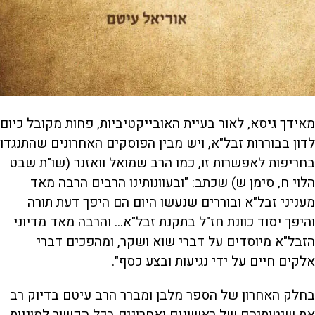
מאידך גיסא, לאור בעיית האובייקטיביות, פחות מקובל כיום
לדון בבוררות זבל"א, ויש מבין הפוסקים האחרונים שהתנגדו
בחריפות לאפשרות זו, כמו הרב שמואל וואזנר (שו"ת שבט
הלוי ח, סימן ש) שכתב: "ובעוונותינו הרבים הרבה מאד
מעניני זבל"א ובוררים שנעשו היום הם היפך דעת תורה
והיפך יסוד כוונת חז"ל בתקנת זבל"א... והרבה מאד מדיוני
הזבל"א מיוסדים על דברי שוא ושקר, ומהפכים דברי
אלקים חיים על ידי נגיעות ובצע כסף".
בחלק האחרון של הספר מלבן ומברר הרב עיטם בדיוק רב