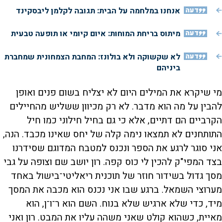
דעה
אנחנו במלחמה על הבית: תגובה לקלמן ליבסקינד
דעה
מיתוס בריחת המוחות: איום קיומי או תופעה טבעית
דעה
לא שקשוקה ולא בולונז: המחבת הצמחונית שמחברת
ביניהם
מי שיקרא את המילים היום לא יצליח בשום פנים ואופן
להבין על מה הוא מדבר. לא רק מכיוון ששליש מהחיילים
הקרביים הם דתיים, אלא כי גם בחיל חילוני כמו חיל
התותחנים לא תמצאו נימה קלה של יחס שאינו מכבד. הנה,
אני סוגר לרגע את הספר ונכנס למטבח המדוגם שסידרנו
בצד המפי"ק להכין לי כוס קפה. רון יושב שם וצופה על גבי
מסך גדול בשידור חוזר של תוכנית ריאליטי־בישול באחד
מערוצי השמאל. ברגע שבו אני נכנס הוא מכבה את המסך
מיד, כדי שלא ארגיש שלא בנוח. השם הוא ר־ו־ן, הוא
מאיית, כשהוא קולט שאני משהה עליו את המבט. רון ואני