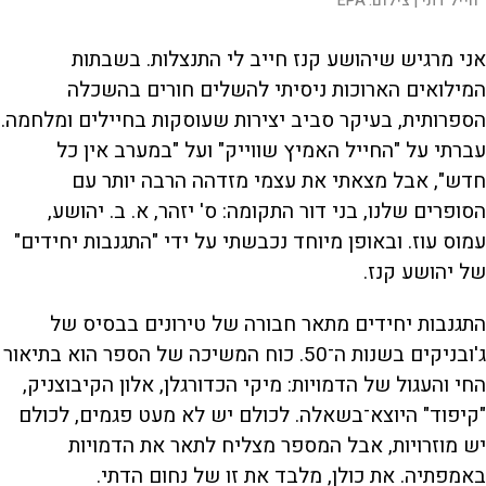
חייל דתי |
צילום:
EPA
אני מרגיש שיהושע קנז חייב לי התנצלות. בשבתות
המילואים הארוכות ניסיתי להשלים חורים בהשכלה
הספרותית, בעיקר סביב יצירות שעוסקות בחיילים ומלחמה.
עברתי על "החייל האמיץ שווייק" ועל "במערב אין כל
חדש", אבל מצאתי את עצמי מזדהה הרבה יותר עם
הסופרים שלנו, בני דור התקומה: ס' יזהר, א. ב. יהושע,
עמוס עוז. ובאופן מיוחד נכבשתי על ידי "התגנבות יחידים"
של יהושע קנז.
התגנבות יחידים מתאר חבורה של טירונים בבסיס של
ג'ובניקים בשנות ה־50. כוח המשיכה של הספר הוא בתיאור
החי והעגול של הדמויות: מיקי הכדורגלן, אלון הקיבוצניק,
"קיפוד" היוצא־בשאלה. לכולם יש לא מעט פגמים, לכולם
יש מוזרויות, אבל המספר מצליח לתאר את הדמויות
באמפתיה. את כולן, מלבד את זו של נחום הדתי.