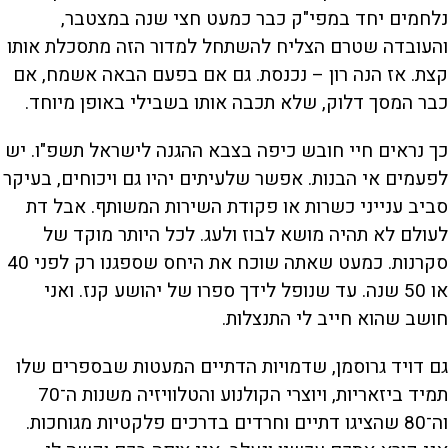
נלחמים יחד במפי"ק כבר כמעט חצי שנה במצטבר,
והעובדה שטרם הצליח להשתחל למדור הזה מתסכלת אותו
קצת. אז הנה רון – נכנסת. גם אם בפעם הבאה אשמח, אם
כבר המסך דלוק, שלא תכבה אותו בשבילי באופן מיוחד.
כך נראים חיי חובש כיפה בצבא ההגנה לישראל תשפ"ו. יש
לפעמים אי הבנות. אפשר שלעיתים יהיו גם ויכוחים, בעיקר
סביב ענייני כשרות או פקודת השירות המשותף. אבל דת
לעולם לא תהיה מושא לבוז ולעג. לכל היותר מוקד של
סקרנות. כמעט שאתה שוכח את היחס שספגנו רק לפני 40
או 50 שנה. עד שנופל לידך ספרו של יהושע קנז. ואני
חושב שהוא חייב לי התנצלות.
גם דויד גרוסמן, שדמויות הדתיים המעטות שבספרים שלו
תמיד ביזאריות, ויוצרי הקולנוע והטלוויזיה משנות ה־70
וה־80 שהציגו דתיים וחרדים בדרכים פלקטיות מגוחכות.