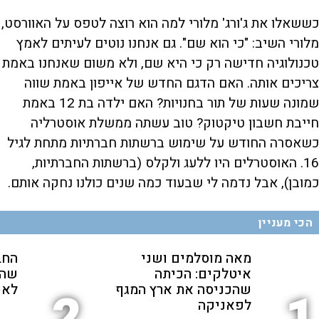
כששאלו את ג'ורג' מלורי למה הוא רוצה לטפס על האוורסט,
מלורי השיב: "כי הוא שם". גם אנחנו נוטים לעיתים לאמץ
טכנולוגיה חדישה רק כי היא שם, ולא משום שאנחנו באמת
צריכים אותה. האם הדגם החדש של אייפון באמת שווה
שמונה שעות של תור בחנויות? האם ילדה בת 12 באמת
חייבת חשבון טיקטוק? טוב עשתה ממשלת אוסטרליה
כשאסרה החודש על שימוש ברשתות חברתיות מתחת לגיל
16. האוסטרלים היו ללעג ולקלס (ברשתות החברתיות,
כמובן), אבל נדמה לי שבעוד כמה שנים כולנו נחקה אותם.
הכי מעניין
מאה מוסלמים ושני
החב
איטלקים: הכיתה
שהת
שהכניסה את ארץ המגף
לאנ
2
1
לפאניקה