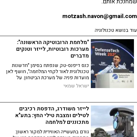
שמחנכת אותם.
motzash.navon@gmail.com
עוד בנושא טכנולוגיה
"מלחמת הרובוטיקה הראשונה":
מערכות רובוטיות, לייזר וטנקים
מדברים
כנס דיפנס-טק שנפתח בסימן "חדשנות
טכנולוגית לאור לקחי המלחמה", חושף לאן
מועדות פניה של מערכת הביטחון. על
המערכות שנמצאות בפיתוח ועל שדה הקרב
ישראל שמאי
העתידי
לייזר משודרג, הדפסת רכיבים
לטילים ומצבת טילי החץ: בתע"א
מתכוננים למלחמה
גורם בתעשייה האווירית למקור ראשון: