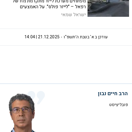
מפתחים מערכת לייזר מתקדמת מזו של
רפאל – "לייזר פולס". על האמצעים
החדשניים שישנו דרמטית את היכולת לייצר
ישראל שמאי
חימושים והאם לישראל יש די טילי חץ
למלחמה עם איראן וחיזבאללה
עודכן ב
א' בטבת ה׳תשפ"ו
21.12.2025 | 14:04
הרב חיים נבון
פובליציסט