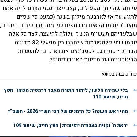
פי חמישה יותר מפעילים, קצב ייצור פגזי הארטילריה אמור
להגיע עד אז לארבעה מיליון בשנה (כמעט פי שניים
מהיום) ויוקמו מלאים משותפים של מתכות ורכיבים חיוניים,
שבלעדיהם תעשיית הנשק עלולה להיעצר. לצד כל אלה
יוקמו שתי פלטפורמות שיחברו בין מפעלי 32 מדינות
הברית וייפתחו גם לכטב"מים אוקראיניים ולתעשיות
הביטחוניות של מדינות האינדו־פסיפי.
עוד כתבות בנושא
בלי שמירת הלשון, לימוד התורה מאבד דרמטית מכוחו | חפץ
חיים, שיעור 110
מתי ראש השנה? כל הזמנים של חגי תשרי 2026 - תשפ"ז
יראת ה' נקנית בעבודה יומיומית | חפץ חיים, שיעור 109