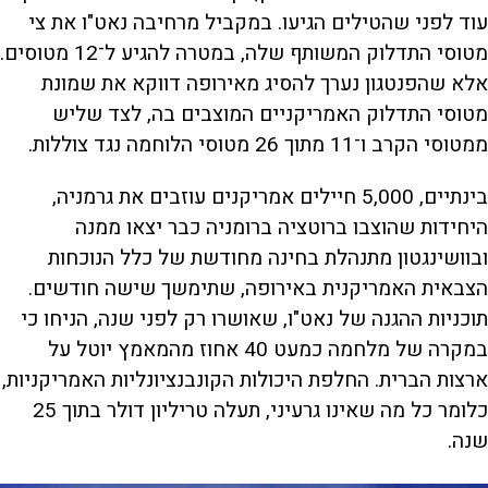
עוד לפני שהטילים הגיעו. במקביל מרחיבה נאט"ו את צי
מטוסי התדלוק המשותף שלה, במטרה להגיע ל־12 מטוסים.
אלא שהפנטגון נערך להסיג מאירופה דווקא את שמונת
מטוסי התדלוק האמריקניים המוצבים בה, לצד שליש
ממטוסי הקרב ו־11 מתוך 26 מטוסי הלוחמה נגד צוללות.
בינתיים, 5,000 חיילים אמריקנים עוזבים את גרמניה,
היחידות שהוצבו ברוטציה ברומניה כבר יצאו ממנה
ובוושינגטון מתנהלת בחינה מחודשת של כלל הנוכחות
הצבאית האמריקנית באירופה, שתימשך שישה חודשים.
תוכניות ההגנה של נאט"ו, שאושרו רק לפני שנה, הניחו כי
במקרה של מלחמה כמעט 40 אחוז מהמאמץ יוטל על
ארצות הברית. החלפת היכולות הקונבנציונליות האמריקניות,
כלומר כל מה שאינו גרעיני, תעלה טריליון דולר בתוך 25
שנה.