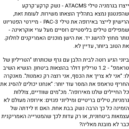
ייצרו בגרמניה טילי ATACMS - נשק קרקע־קרקע
שהפנטגון נמצא בתהליך הוצאתו משירות. לעומת זאת,
הרישיון לייצר באירופה את טילי PAC-3 - מיירטי הפטריוט
שמפילים טילים בליסטיים רוסיים מעל ערי אוקראינה -
נותר מחוץ להישג יד. את הישן מוכנים האמריקנים לחלוק.
את הטוב ביותר, עדיין לא.
ביוני הגיע רוטה לבית הלבן עם גרף שכותרתו "הטריליון של
טראמפ" - 1.2 טריליון דולר בהוצאות ביטחון. הנשיא השיב
לו: "אני לא צריך את הכסף, אני רוצה רק נאמנות". מאנקרה
החריף טראמפ את המסר עוד יותר: "אנחנו יכולים להסיג את
כל החיילים שלנו מאירופה". מכ"מים שוודיים, צוללות
גרמניות, טילים בריטיים ומיליוני פגזים: אירופה מעולם לא
הזמינה כל כך הרבה נשק בבת אחת. האם זו לידתה של
עצמאות ביטחונית, או רק עדות לכך שהמטרייה האמריקנית
כבר לא מובנת מאליה?