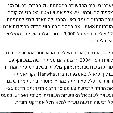
יעברו רשתות התקשורת המסווגות של הברית. ברשת הזו
צפויים להשתמש 29 אלף אנשי נאט"ו. ואז מגיעה קנדה.
ערב הפסגה העניק ראש הממשלה מארק קרני למספנות
הגרמניות TKMS את החוזה הביטחוני הגדול בתולדות ארצו:
12 צוללות במשקל 3,000 טונות בעלות של יותר ממיליארד
אירו ליחידה.
על פי הערכות, ארבע הצוללות הראשונות אמורות להיכנס
לשירות עד 2034. ההצעה הגרמנית הוגשה במשותף עם
נורווגיה, שרוכשת את אותן צוללות. בשלב הסופי התמודדו
ברלין וסיאול, באמצעות חברת Hanwha הקוריאנית -
וושינגטון כלל לא הייתה במרוץ. אוטווה בוחנת מחדש גם
את החוזה לרכישת 88 מטוסי קרב אמריקניים מדגם F35
ועשויה לשוב אל האפשרות השוודית, מטוסי Gripen. כמעט
כל רכישה חדשה נועדה למלא חלל אמריקני מוגדר.