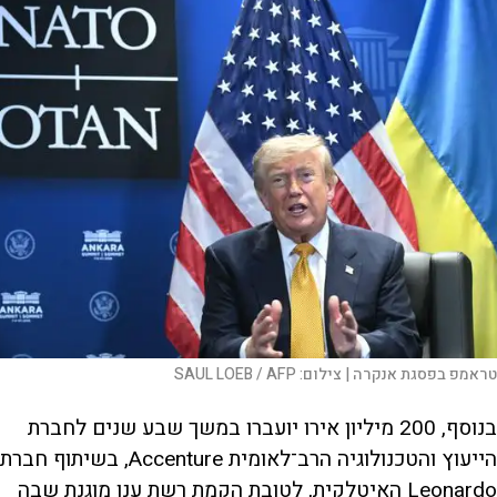
טראמפ בפסגת אנקרה |
צילום:
SAUL LOEB / AFP
בנוסף, 200 מיליון אירו יועברו במשך שבע שנים לחברת
הייעוץ והטכנולוגיה הרב־לאומית Accenture, בשיתוף חברת
Leonardo האיטלקית, לטובת הקמת רשת ענן מוגנת שבה