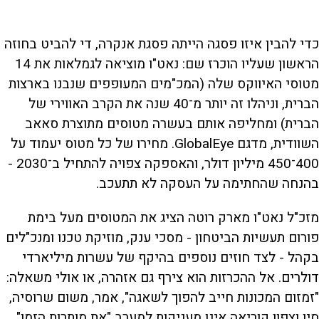
כדי להבין איזו פסגה הייתה פסגת אנקרה, די להביט בחוזה
הראשון שעליו הוכרז שם: נאט"ו מוציאה לגמלאות את 14
מטוסי האיווקס שלה (המכ"מים המעופפים שנבנו בארצות
הברית, וניהלו זה יותר מ־40 שנה את הקרב האווירי של
הברית) ומחליפה אותם בעשרה מטוסים מתוצרת סאאב
השוודית, מדגם GlobalEye. מחירו של כל מטוס יעמוד על
400־450 מיליון דולר, והאספקה צפויה להתחיל ב־2030 -
בהנחה שהחתימה על העסקה לא תתעכב.
מזכ"ל נאט"ו מארק רוטה הציג את המטוסים מעל בימת
פורום תעשיות הביטחון - מסכי ענק, מוזיקת טכנו ומנכ"לים
בקהל - לצד חוזים נוספים בהיקף של עשרות מיליארדי
דולרים. אל ההכרזות הוא צירף גם אזהרה, או אולי משאלה:
"זמזום המכונות חייב להפוך לשאגה", אמר, משום שרוסיה,
סין וצפון קוריאה אינן מעניקות למערב "את מותרות הזמן".