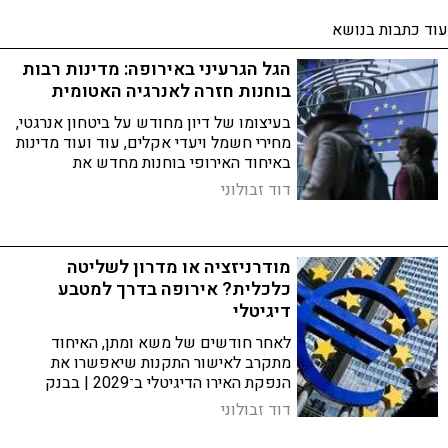
עוד כתבות בנושא
הגל הגרעיני באירופה: מדינות רבות
בוחנות חזרה לאנרגיה האטומית
בעיצומו של דיון מחודש על ביטחון אנרגטי,
מחירי חשמל ויעדי אקלים, עוד ועוד מדינות
באיחוד האירופי בוחנות מחדש את
האפשרות לשוב ולהשקיע באנרגיה גרעינית
דוד זבולוני
- לאחר שנים של הסתייגות ואף התנגדות
פוליטית וציבורית
מודרניזציה או מדרון לשליטה
כלכלית? אירופה בדרך למטבע
דיגיטלי
לאחר חודשים של משא ומתן, האיחוד
מתקרב לאישור התקנות שיאפשרו את
הנפקת האירו הדיגיטלי ב־2029 | בבנק
המרכזי מבטיחים ריבונות מוניטרית, אך
דוד זבולוני
המתנגדים מזהירים מפני כוח חסר תקדים
שירוכז בידי מוסדות האיחוד