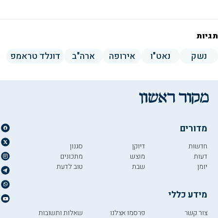
תגיות
נשק
נאט"ו
אירופה
ארה"ב
דונלד טראמפ
מדורים
חדשות
דיוקן
סגנון
דעות
מוצש
מתכונים
יומן
שבת
טוב לדעת
מידע כללי
צור קשר
פרסמו אצלנו
שאלות ותשובות