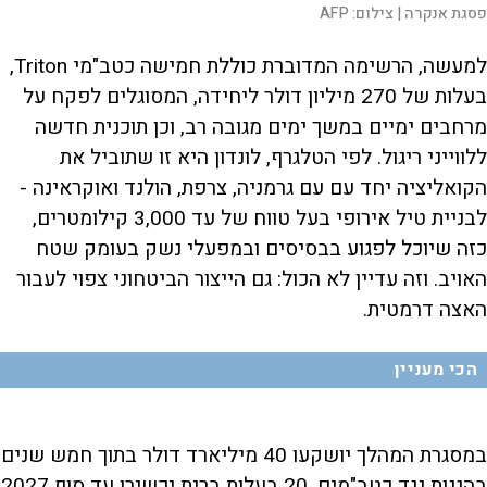
פסגת אנקרה |
צילום:
AFP
למעשה, הרשימה המדוברת כוללת חמישה כטב"מי Triton,
בעלות של 270 מיליון דולר ליחידה, המסוגלים לפקח על
מרחבים ימיים במשך ימים מגובה רב, וכן תוכנית חדשה
ללווייני ריגול. לפי הטלגרף, לונדון היא זו שתוביל את
הקואליציה יחד עם עם גרמניה, צרפת, הולנד ואוקראינה -
לבניית טיל אירופי בעל טווח של עד 3,000 קילומטרים,
כזה שיוכל לפגוע בבסיסים ובמפעלי נשק בעומק שטח
האויב. וזה עדיין לא הכול: גם הייצור הביטחוני צפוי לעבור
האצה דרמטית.
הכי מעניין
במסגרת המהלך יושקעו 40 מיליארד דולר בתוך חמש שנים
בהגנות נגד כטב"מים, 20 בעלות ברית יכשירו עד סוף 2027