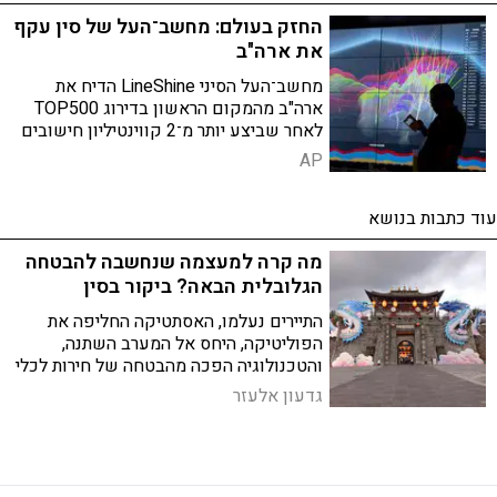
החזק בעולם: מחשב־העל של סין עקף
את ארה"ב
מחשב־העל הסיני LineShine הדיח את
ארה"ב מהמקום הראשון בדירוג TOP500
לאחר שביצע יותר מ־2 קווינטיליון חישובים
בשנייה לראשונה מאז 2017 שסין מובילה
AP
את הרשימה
עוד כתבות בנושא
מה קרה למעצמה שנחשבה להבטחה
הגלובלית הבאה? ביקור בסין
התיירים נעלמו, האסתטיקה החליפה את
הפוליטיקה, היחס אל המערב השתנה,
והטכנולוגיה הפכה מהבטחה של חירות לכלי
רב־עוצמה של שליטה. רשמים ומחשבות
גדעון אלעזר
בעקבות ביקור חוזר בסין