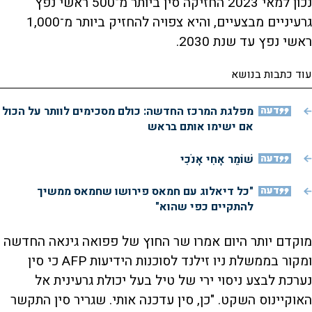
נכון למאי 2023 החזיקה סין ביותר מ־500 ראשי נפץ
גרעיניים מבצעיים, והיא צפויה להחזיק ביותר מ־1,000
ראשי נפץ עד שנת 2030.
עוד כתבות בנושא
דעה
מפלגת המרכז החדשה: כולם מסכימים לוותר על הכול
אם ישימו אותם בראש
דעה
שׁוֹמֵר אָחִי אָנֹכִי
דעה
"כל דיאלוג עם חמאס פירושו שחמאס ממשיך
להתקיים כפי שהוא"
מוקדם יותר היום אמרו שר החוץ של פפואה גינאה החדשה
ומקור בממשלת ניו זילנד לסוכנות הידיעות AFP כי סין
נערכת לבצע ניסוי ירי של טיל בעל יכולת גרעינית אל
האוקיינוס השקט. "כן, סין עדכנה אותי. שגריר סין התקשר