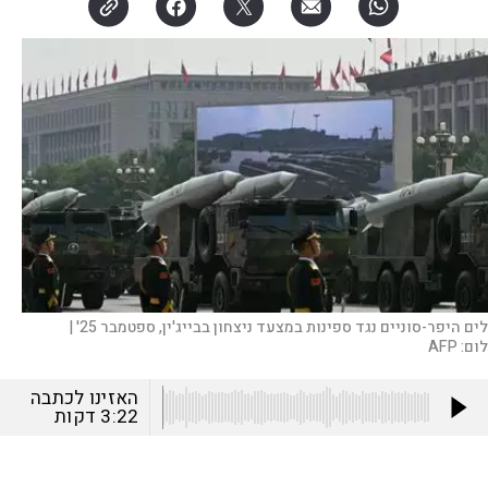
ים היפר-סוניים נגד ספינות במצעד ניצחון בבייג'ין, ספטמבר 25' |
לום:
AFP
האזינו לכתבה
3:22
דקות