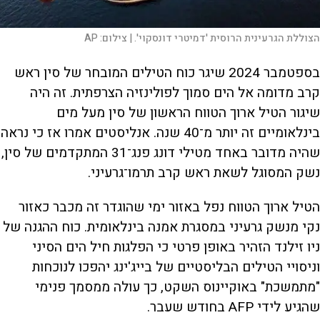
הצוללת הגרעינית הרוסית 'דמיטרי דונסקוי'. |
צילום:
AP
בספטמבר 2024 שיגר כוח הטילים המובחר של סין ראש
קרב מדומה אל הים סמוך לפולינזיה הצרפתית. זה היה
שיגור הטיל ארוך הטווח הראשון של סין מעל מים
בינלאומיים זה יותר מ־40 שנה. אנליסטים אמרו אז כי נראה
שהיה מדובר באחד מטילי דונג פנג־31 המתקדמים של סין,
נשק המסוגל לשאת ראש קרב תרמו־גרעיני.
הטיל ארוך הטווח נפל באזור ימי שהוגדר זה מכבר כאזור
נקי מנשק גרעיני במסגרת אמנה בינלאומית. כוח ההגנה של
ניו זילנד הזהיר באופן פרטי כי הפלגות חיל הים הסיני
וניסויי הטילים הבליסטיים של בייג'ינג יהפכו לנוכחות
"מתמשכת" באוקיינוס השקט, כך עולה ממסמך פנימי
שהגיע לידי AFP בחודש שעבר.