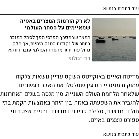
עוד כתבות בנושא
לא רק הורמוז: המצרים באסיה
שמאיימים על הסחר העולמי
המצר שבמפרץ הפרסי הפך לסמל המוכר
ביותר של נקודות החנק הימיות, אך חלק
גדול עוד יותר מהסחר העולמי עובר דווקא
בים סין הדרומי והמזרחי - שם נפגשים
דוד זבולוני
אינטרסים כלכליים ויריבויות צבאיות בנתיבי
שיט צרים ופגיעים
מדינות האיים באוקיינוס השקט עדיין נושאות צלקות
עמוקות מניסויי הגרעין שטלטלו את האזור בעשורים
שלאחר מלחמת העולם השנייה. סין מנסה בשנים האחרונות
להגביר את השפעתה באזור, בין היתר באמצעות הקמת בתי
חולים חדשים, סלילת כבישים חדשים ובניית אצטדיוני
ספורט נוצצים באיים.
עוד כתבות בנושא