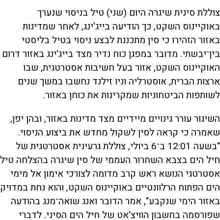
צוללת סינית שיגרה היום (שני) טיל בניסוי שנערך
באוקיינוס השקט, כך הודיעה בייג'ינג, לאחר שמדינות
באזור הזהירו כי סין מתכננת לבצע ניסוי בטיל בליסטי
בין־יבשתי. מדובר במפגן כוח נדיר מצד בייג'ינג באזור דרום
האוקיינוס השקט, אזור בעל חשיבות אסטרטגית, שבו
ארצות הברית, אוסטרליה וניו זילנד נחשבו במשך שנים
לשותפות הביטחוניות שמקרינות את כוחן באזור.
השיגור עורר גינויים מיידיים מצד מדינות באזור, ובהן יפן,
שאמרה כי קראה לסין לשקול מחדש את ביצוע הניסוי.
"בשעה 12:01 ב־6 ביולי, צוללת גרעינית אסטרטגית של
חיל הים בצבא השחרור העממי של סין שיגרה בהצלחה טיל
אסטרטגי הנושא ראש קרב מדומה לצורכי אימון אל מימי
הים הפתוח הרלוונטיים באוקיינוס השקט, והוא נחת במדויק
באזור הימי שנקבע", אמר הדובר ואנג שואה־מנג בהודעה
שפורסמה בחשבון הוויצ'אט של חיל הים הסיני. לדברי