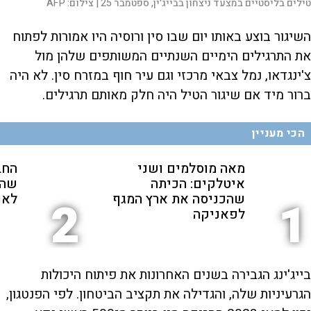
טילים בליסטיים במצעד ניצחון בבייג'ין, ספטמבר 25 |
צילום:
AFP
השיגור בוצע באותו יום שבו סין ורוסיה היו אמורות לפתוח
את התרגילים הימיים השנתיים המשותפים שלהן מול
צ'ינגדאו, נמל צבאי מרכזי וגם עיר חוף במזרח סין. לא היה
ברור מיד אם שיגור הטיל היה חלק מאותם תרגילים.
הכי מעניין
מאה מוסלמים ושני
החב
איטלקים: הכיתה
שהת
שהכניסה את ארץ המגף
לאנ
2
1
לפאניקה
בייג'ינג הגבירה בשנים האחרונות את פיתוח היכולות
הגרעיניות שלה, והגדילה את תקציב הביטחון. לפי הפנטגון,