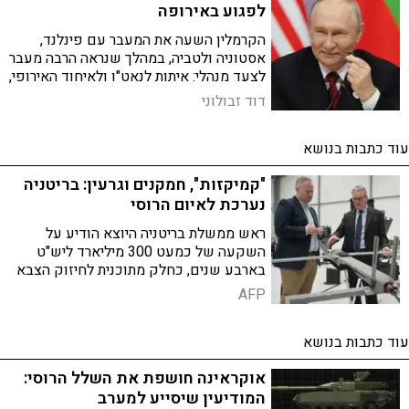
לפגוע באירופה
הקרמלין השעה את המעבר עם פינלנד,
אסטוניה ולטביה, במהלך שנראה הרבה מעבר
לצעד מנהלי: איתות לנאט"ו ולאיחוד האירופי,
כלי לחץ על נתיבי הסחר וגם הכנה ליום שבו
דוד זבולוני
יידרש למנוע בריחה המונית במקרה של גיוס
נוסף
עוד כתבות בנושא
"קמיקזות", חמקנים וגרעין: בריטניה
נערכת לאיום הרוסי
ראש ממשלת בריטניה היוצא הודיע על
השקעה של כמעט 300 מיליארד ליש"ט
בארבע שנים, כחלק מתוכנית לחיזוק הצבא
מול רוסיה והפחתת התלות בארה"ב
AFP
עוד כתבות בנושא
אוקראינה חושפת את השלל הרוסי:
המודיעין שיסייע למערב