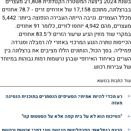
בשנת 2024 ביצעה המשטרה הקטלונית 21,808 מעצרים
בברצלונה, מתוכם 17,158 של אזרחים זרים - 78.7 אחוזים
מכלל העצורים. גניבה הייתה העבירה הנפוצה ביותר: 5,442
מעצרים, מהם 4,942 יוחסו לזרים, כלומר 91 אחוזים.
במקרי שוד מזוין הגיע שיעור הזרים ל־83.5 אחוזים.
הכייסות נותרה הנגע המרכזי באזורי לה רמבלה וסגרדה
פמיליה. בסך הכול, הנתונים הללו מציבים את ברצלונה בין
הערים באיחוד האירופי שבהן נרשמות רמות גבוהות במיוחד
של עבירות רכוש.
עוד כתבות בנושא
רע מכדי להיות אמיתי: הסעיפים הנסתרים בתוכנית הנסיגה
מעזה
"הוויכוח הוא לא על בית קפה אלא על הסטטוס קוו"
הרצח בנחלאות: הפרקליטות הגישה שני כתבי אישום ובקשת