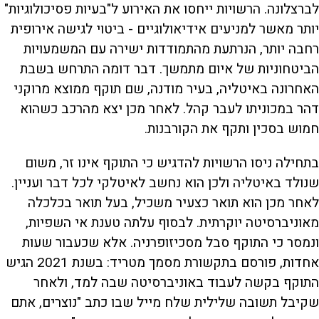
לברצלונה. הרשויות ייחסו את האירוע ל"בעיות פסיכולוגיות"
יותר מאשר למניעים אידיאולוגיים - ביטוי לגישה אירופית
רחבה יותר, הנרתעת מהתמודדות ישירה עם המשמעויות
הביטחוניות של איום מתמשך. דבר דומה התרחש בשבת
האחרונה באיטליה, בעיר מודנה, שם תוקף ממוצא מרוקני
דהר במכוניתו לעבר קהל. לאחר מכן יצא מהרכב כשהוא
חמוש בסכין ותקף את הקורבנות.
בתחילה ניסו הרשויות להדגיש כי התוקף אינו זר, משום
שנולד באיטליה ולכן הוא נחשב לאיטלקי לכל דבר ועניין.
לאחר מכן הוא תואר כצעיר משכיל, בעל תואר בכלכלה
מאוניברסיטה יוקרתית. לבסוף עלתה טענת אי השפיות,
ונמסר כי התוקף סבל מסכיזופרניה. אלא שכעבור שעות
אחדות, פורסם בתקשורת מסמך מטריד: בשנת 2021 הגיש
התוקף בקשה לעבוד באוניברסיטה שבה למד, ולאחר
שקיבל תשובה שלילית שלח מייל שבו כתב "נוצרים, אתם