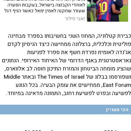
לאוהדי הקבוצה בישראל, בעקבות הסערה
שעורר שחקנה לאמין ימאל כאשר הניף דגל
פלסטין בחגיגות האליפות. "אנו מתנערים
זאבי פילזר
ממסרים שמכוונים נגד קהילה, מדינה או
עם", אמרו במועדון
כבירת קטלוניה, המחוז השני בחשיבותו בספרד מבחינה
פוליטית וכלכלית, ברצלונה ממחישה כיצד הניסיון לקדם
אג'נדה לאומית נפרדת חשף את ספרד לפגיעות
גאו־אסטרטגית באגף הדרומי של האיחוד האירופי. הנתונים
שהציג מומחה הביטחון והמזרח התיכון חוסה לב אלווארס,
ושפורסמו בבלוג של The Times of Israel ובאתר Middle
East Forum, ממחישים את עומק הבעיה. בכל הנוגע
לפשיעה ובפרט לפשיעת רחוב, התמונה מדאיגה במיוחד.
הכי מעניין