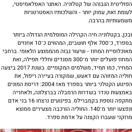
הפוליטית הגבוהה של קטלוניה. האתגר האסלאמיסטי,
לעומת זאת, עמוק יותר - והשלכותיו האסטרטגיות
משמעותיות בהרבה.
ובכן, בקטלוניה חיה הקהילה המוסלמית הגדולה ביותר
בספרד, כ־700 אלף תושבים, המהווים כ־10 אחוזים
מאוכלוסיית המחוז - שיעור גבוה מהממוצע הלאומי. ברחבי
המחוז פועלים יותר מ־300 מסגדים וחללי תפילה, ואת
המחיר, כמו תמיד, משלמים המקומיים. בשנת 2017 ביצעה
חוליה המזוהה עם דאעש, שמקורה בעיירה ריפול, את
הפיגוע הקטלני ביותר בספרד מאז 2004: דריסת המונים
באמצעות טנדר בשדרות הרמבלה בברצלונה, ולאחריה
מתקפה נוספת בקמברילס. בפיגועים נרצחו 16 בני אדם
ונפצעו יותר מ־140. החוליה הורכבה מצעירים ממוצא
מרוקני שעברו הקצנה על אדמת ספרד.