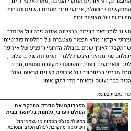
המעצרים, 91 אחוזים ממקרי הגניבה, מאות אלפי זרים
המתקשים להשתלב, אירועי טרור חוזרים ונשנים ונוכחות
מושרשת של מאפיות זרות.
חשוב לומר זאת בבירור: ברצלונה איננה זירה של אי־סדר
עירוני אקראי, אלא תוצאה מצטברת של החלטות פוליטיות
שהתקבלו לאורך שנים בגבולה הדרומי והפגיע של אירופה.
יכולתם של מנהיגי היבשת ללמוד מניסיונה של ברצלונה,
לפני שאירועים דומים יתפשטו למקומות נוספים, תהיה
גורם מכריע בביטחונה של אירופה בשנים הבאות. ואולי
הנזק כבר נעשה, ומאוחר מדי לתקן אותו.
עוד כתבות בנושא
הפרדוקס של ספרד: מחבקת את
העולם הערבי, נלחמת בג'יהאד בבית
ממשלת סנצ'ס מסמנת קו עצמאי מול
וושינגטון, מתקרבת לעולם הערבי ומסרבת