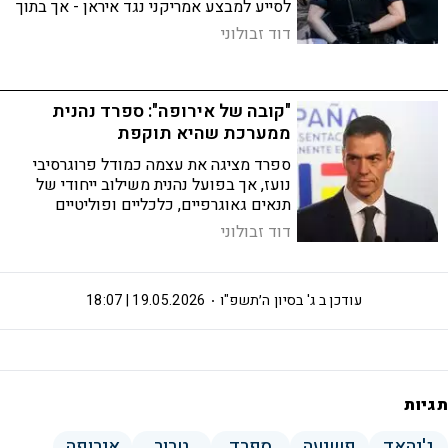
לסייע למבצע אמריקני נגד איראן - אך בתוך
ספרד עצמה מתרחב המאבק ברדיקליזציה
דוד זבולוני
אסלאמיסטית, ברשתות מימון חוצות גבולות
ובתעמולה ג'יהאדיסטית
"קובה של אירופה": ספרד נהנית
ממערכת שהיא תוקפת
ספרד מציגה את עצמה כמודל פרוגרסיבי
נועז, אך בפועל נהנית משילוב ייחודי של
תנאים גאוגרפיים, כלכליים ופוליטיים
שמאפשרים לה לנקוט עמדות חריפות מבלי
דוד זבולוני
לשלם את המחיר שאחרות באירופה נדרשות
לשאת בו
עודכן ב
ג' בסיון ה׳תשפ"ו
19.05.2026 | 18:07
תגיות
ג'יהאד
פשיעה
ספרד
טרור
אירופה