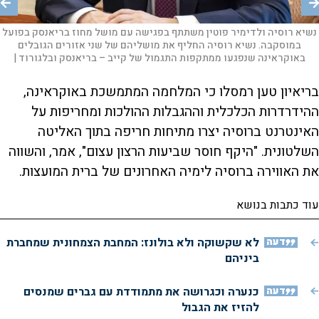
אישה הולכת לאורך גשר שחוצה את נהר מוסקבה מול הקרמלין |
צילום:
AFP
נשיא רוסיה ולדימיר פוטין משתתף בפגישה עם מושל מחוז בריאנסק בפועל
במוסקבה. נשיא רוסיה החליף את מושליהם של שני אזורים הגובלים
באוקראינה שנפגעו ממתקפות התגמול של קייב – בריאנסק ובלגורוד |
צילום:
מיכאיל מצל / POOL / AFP
בריאיון טען רמסלו כי המלחמה המתמשכת באוקראינה,
ההידרדרות הכלכלית וההגבלות ההולכות ומחריפות על
האינטרנט ברוסיה יצרו מתיחות חריפה בתוך האליטה
השלטונית. "היקף חוסר שביעות הרצון עצום", אמר, והשווה
את האווירה ברוסיה לימיה האחרונים של ברית המועצות.
עוד כתבות בנושא
דעה
לא שקשוקה ולא בולונז: המחבת הצמחונית שמחברת
ביניהם
דעה
כנערה וכגרושה את מתמודדת עם גברים שמנסים
להזיז את הגבול