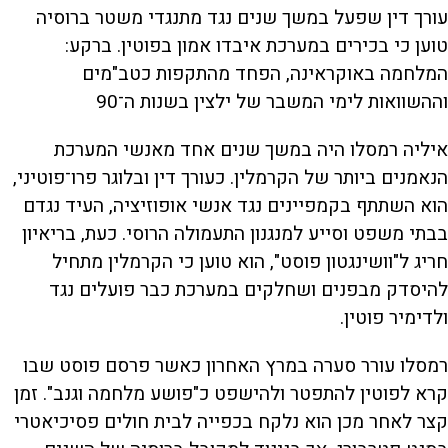
עורך דין שפעל במשך שנים נגד מתנגדי משטר ברוסיה
טוען כי בכירים במערכת איבדו אמון בפוטין. ברקע:
המלחמה באוקראינה, הפחד מהתקפות כטב"מים
וההשוואות לימי המשבר של ילצין בשנות ה־90
איליה רמסלו היה במשך שנים אחד מאנשי המערכת
הנאמנים ביותר של הקרמלין. כעורך דין ובלוגר פרו־פוטיני,
הוא השתתף בקמפיינים נגד אנשי אופוזיציה, העיד נגדם
בבתי משפט וסייע למנגנון התעמולה הרוסי. כעת, בריאיון
חריג ל"וושינגטון פוסט", הוא טוען כי הקרמלין מתחיל
להיסדק מבפנים ושחלקים במערכת כבר פועלים נגד
ולדימיר פוטין.
רמסלו עורר סערה במרץ האחרון כאשר פרסם פוסט שבו
קרא לפוטין להתפטר ולהישפט כ"פושע מלחמה וגנב". זמן
קצר לאחר מכן הוא נלקח בכפייה לבית חולים פסיכיאטרי