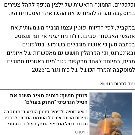
וכלכליים. התמונה הראשית של ילצין מנופף לקהל צעירים
במוסקבה נועדה להמחיש את ההשוואה ההיסטורית הזו.
במקביל, לפי הדיווח, פוטין עצמו מגביר משמעותית את
אמצעי האבטחה סביבו. דו"ח מודיעיני אירופי שצוטט
בכתבה טען כי אנשיו מוגבלים בשימוש בטלפונים
ובאינטרנט, וכי הקרמלין חושש גם מאפשרות של איומים
מבית, במיוחד לאחר מתקפות כטב"מים באזורים סמוכים
למוסקבה והמרד הכושל של כוח וגנר ב־2023.
עוד כתבות בנושא
פוטין חושף: רוסיה תציב השנה את
הטיל הגרעיני "החזק בעולם"
נשיא רוסיה ולדימיר פוטין הודיע כי מוסקבה
תפרוס השנה את טיל הסרמט החדש. לדבריו,
מדובר בטיל הגרעיני החזק בעולם, המסוגל
לחדור כל מערכת הגנה
רויטרס