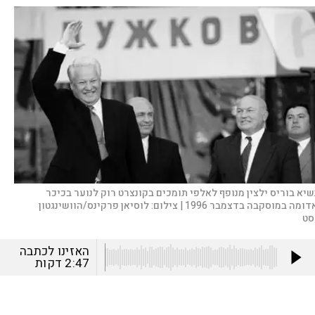
שיא בוריס ילצין מנופף לאלפי תומכים בקונצרט רוק לנוער בכיכר
ומה במוסקבה בדצמבר 1996 |
צילום:
לוסיאן פרקינס/הוושינגטון
סט
האזינו לכתבה
2:47
דקות