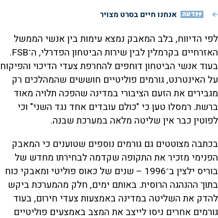
דעה
אנחנו חיים בסרט מצויר
לפי הדיווח, בלב המאבק נמצא עימות בין אנשי הממשל
האזרחיים בקרמלין לבין שירות הביטחון הפדרלי, ה־FSB.
בעוד אנשי הביטחון דוחפים להחרפת צעדי הדיכוי והפיקוח
על האינטרנט, גורמים פוליטיים חוששים שהמהלכים רק
מגבירים את הזעם הציבורי במדינה שהפכה תלויה מאוד
ברשת. רמסלו טען כי "כולם עובדים אחד נגד השני" וכי
לפוטין כבר אין שליטה מלאה במערכת שבנה.
בכתבה מצוטטים גם גורמים נוספים שטוענים כי המאבק
הפנימי מזכיר את התקופה שקדמה לבחירתו מחדש של
בוריס ילצין ב־1996 – שנים של כאוס פוליטי ומאבקי כוח
בתוך ההנהגה הרוסית. באותם ימים, חלק מהמערכת ביקש
להדק את השליטה במדינה באמצעות צעדי חירום, בעוד
גורמים אחרים ניסו לייצב את המצב באמצעים פוליטיים