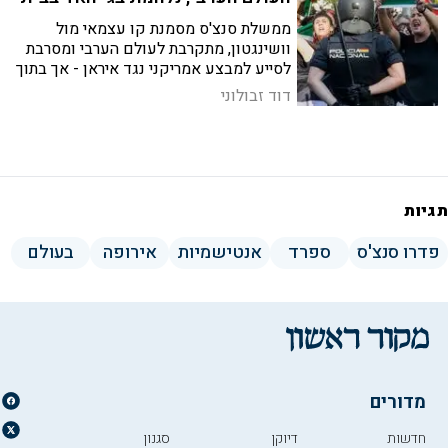
ממשלת סנצ'ס מסמנת קו עצמאי מול
וושינגטון, מתקרבת לעולם הערבי ומסרבת
לסייע למבצע אמריקני נגד איראן - אך בתוך
ספרד עצמה מתרחב המאבק ברדיקליזציה
דוד זבולוני
אסלאמיסטית, ברשתות מימון חוצות גבולות
ובתעמולה ג'יהאדיסטית
תגיות
פדרו סנצ'ס
ספרד
אנטישמיות
אירופה
בעולם
מדורים
חדשות
דיוקן
סגנון