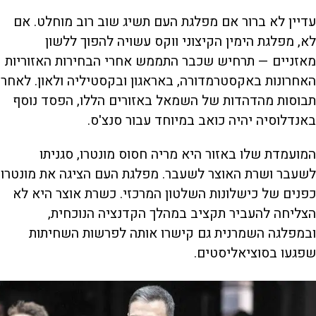
עדיין לא ברור אם מפלגת העם תשיג שוב רוב מוחלט. אם
לא, מפלגת הימין הקיצוני ווקס עשויה להפוך ללשון
מאזניים — תרחיש שכבר התממש אחרי הבחירות האזוריות
האחרונות באקסטרמדורה, באראגון ובקסטיליה ולאון. לאחר
תבוסות מהדהדות של השמאל באזורים הללו, הפסד נוסף
באנדלוסיה יהיה כואב במיוחד עבור סנצ'ס.
המועמדת שלו באזור היא מריה חסוס מונטרו, סגניתו
לשעבר ושרת האוצר לשעבר. מפלגת העם הציגה את מונטרו
כפנים של כישלונות השלטון המרכזי. כשרת אוצר היא לא
הצליחה להעביר תקציב במהלך הקדנציה הנוכחית,
ובמפלגה השמרנית גם קישרו אותה לפרשות השחיתות
שפגעו בסוציאליסטים.