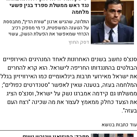
נגד ראש ממשלת ספרד בגין פשעי
מלחמה
התלונה, שהגיש ארגון ״שורת הדין״, מתבססת
על הטענה המשפטית, כי מי מספק רכיב
הכרחי שמאפשר את הפעלת הנשק, עשוי
להיחשב כמי שסייע לביצוע פשעי מלחמה
דסק החוץ
ופשעים נגד האנושות
סנצ'ס נחשב בשנים האחרונות לאחד המנהיגים האירופיים
הבולטים בהתנגדותו החריפה לישראל. הוא קרא להחרים
את ישראל מאירועי תרבות בינלאומיים כמו האירוויזיון בגלל
המלחמה בעזה, בטענה שאין לאפשר "סטנדרטים כפולים";
ממשלתו גם קידמה אמברגו נשק על ישראל, וסנצ'ס הציג
את הצעד כחלק ממאמץ לעצור את מה שכינה "רצח העם
בעזה".
עוד כתבות בנושא
ספרד: המוזיאון שגירש נשים