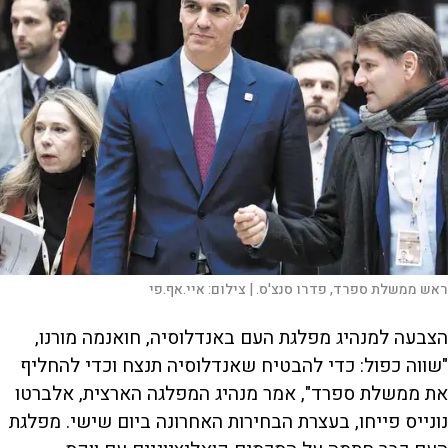
ראש ממשלת ספרד, פדרו סנצ'ס. |
צילום:
איי.אף.פי
הצבעה למנהיג מפלגת העם באנדלוסיה, חואנמה מורנו,
"שווה כפול: כדי להבטיח שאנדלוסיה תנצח וכדי להחליף
את ממשלת ספרד", אמר מנהיג המפלגה הארצית, אלברטו
נונייס פייחו, בעצרת הבחירות האחרונה ביום שישי. מפלגת