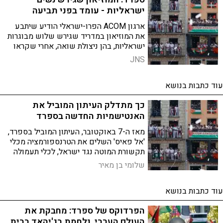
ישראליות - עומד בפני תביעה
ארגון ACOM הפרו-ישראלי הודיע שיתבע
את המוזיאון במדריד שגירש שלוש מבוגרות
ישראליות, בהן ניצולת שואה, אחרי שקראו
להן "רוצחות ילדים". "במקום להגן על
JNS
קורבנות להתעללות אנטישמית, מרחיקים
אותם", זעמו בארגון
עוד כתבות בנושא
כך מתדלק העיתון המוביל את
האנטישמיות החדשה בספרד
מאז ה-7 באוקטובר, העיתון המוביל בספרד,
'אל פאיס' השלים את הטרנספורמציה מכלי
תקשורת המוטה נגד ישראל, לכלי תעמולה
לוחמני ובלתי מתפשר. מערכת העיתון אימצה
שלומי בן מאיר
למעשה את דף המסרים של חמאס
עוד כתבות בנושא
הפרדוקס של ספרד: מחבקת את
העולם הערבי, נלחמת בג'יהאד בבית