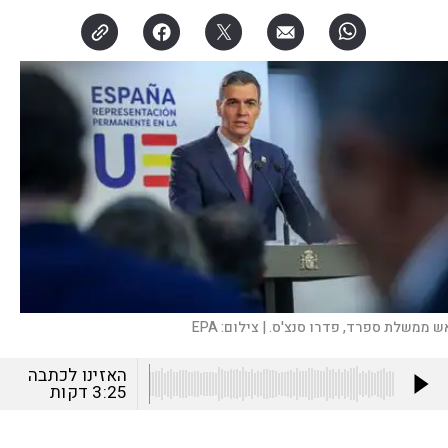
ש ממשלת ספרד, פדרו סנצ'ס. |
צילום:
EPA
האזינו לכתבה
3:25
דקות