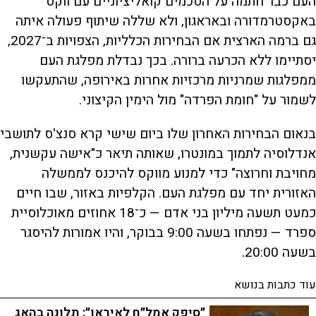
העם כבר חתמה על הסכמים קואליציוניים עם ווקס
באקסטרמדורה ובאראגון, ולא שללה שיתוף פעולה איתה
גם ברמה הארצית אם הבחירות הכלליות, הצפויות ב־2027,
יסתיימו ללא הכרעה ברורה. בכך נבדלת מפלגת העם
ממפלגות שמרניות מרכזיות אחרות באירופה, שהתעקשו
לשמור על "חומת הפרדה" מול הימין הקיצוני.
בנאום הבחירות האחרון שלו ביום שישי קרא סנצ'ס לתושבי
אנדלוסיה לתמוך במונטרו, שאותה תיאר כ"אישה עקשנית,
מחויבת וחרוצה" כדי למנוע מווקס להיכנס לממשלה
האזורית יחד עם מפלגת העם. הקלפיות באזור, שבו חיים
כמעט תשעה מיליון בני אדם — כ־18 אחוזים מאוכלוסיית
ספרד — נפתחו בשעה 9:00 בבוקר, והיו אמורות להיסגר
בשעה 20:00.
עוד כתבות בנושא
״סיפק אמל״ח לאיראן״: תלונה בהאג