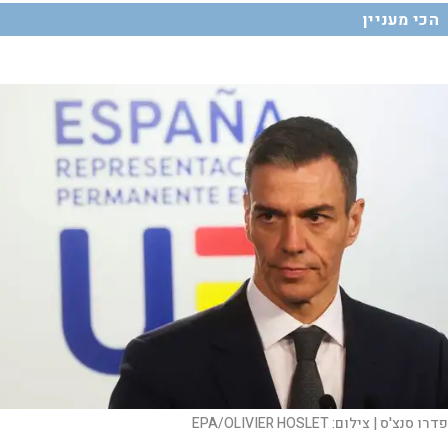
הכי מעניין
פדרו סנצ'ס |
צילום:
EPA/OLIVIER HOSLET