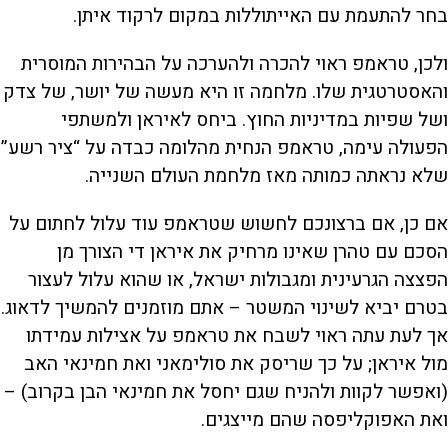
בחר להתעמת עם האייתוללות במקום לרקוד איתן.
ולכן, טראמפ ראוי להכרה ולהערכה על הבהירות המוסרית
והאסטרטגית שלו. מלחמה זו היא מעשה של יושר, של צדק
ושל שפיות במדיניות החוץ. ביחס לאיראן ולמשתפי
הפעולה עימה, טראמפ הנחית מהלומה כבדה על “ציר רשע”
שלא נראתה כמותה מאז מלחמת העולם השנייה.
אם כן, אם ברצונכם לחשוש שטראמפ עוד עלול לחתום על
הסכם עם טהרן שאינו מרחיק את איראן די הצורך מן
הפצצה הגרעינית ומגבולות ישראל, או שהוא עלול לעצור
בטרם יביא לשינוי המשטר – אתם מוזמנים להמשיך לדאוג.
אך לעת עתה ראוי לשבח את טראמפ על אצילות עמידתו
מול איראן; על כך שריסק את סולימאני ואת חמינאי האב
(ואפשר לקוות ולהניח שגם יחסל את חמינאי הבן בקרוב) –
ואת האפוקליפסה שהם מייצגים.