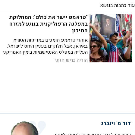
עוד כתבות בנושא
"טראמפ יישר את כולם": המחלוקת
במפלגה הרפוליקנית בנוגע למזרח
התיכון
אוהדי טראמפ תומכים במדיניות הנשיא
באיראן, אבל חלוקים בעניין היחס לישראל.
העלייה במפלס האנטישמיות בימין האמריקני
היא מקור לדאגה
הודיה כריש חזוני
דוד מ' וינברג
עמית מנהל בכיר במכון משגב לביטחון לאומי