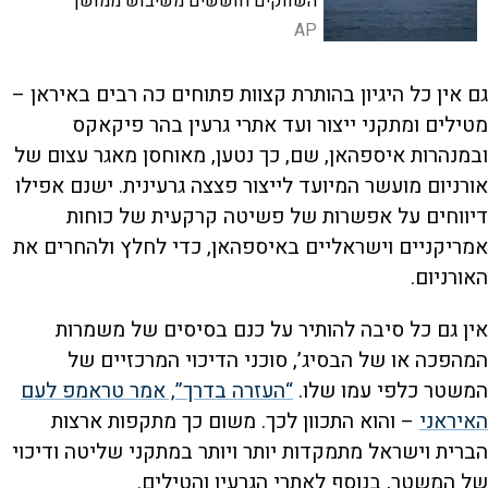
השווקים חוששים משיבוש ממושך
באספקה העולמית
AP
גם אין כל היגיון בהותרת קצוות פתוחים כה רבים באיראן –
מטילים ומתקני ייצור ועד אתרי גרעין בהר פיקאקס
ובמנהרות איספהאן, שם, כך נטען, מאוחסן מאגר עצום של
אורניום מועשר המיועד לייצור פצצה גרעינית. ישנם אפילו
דיווחים על אפשרות של פשיטה קרקעית של כוחות
אמריקניים וישראליים באיספהאן, כדי לחלץ ולהחרים את
האורניום.
אין גם כל סיבה להותיר על כנם בסיסים של משמרות
המהפכה או של הבסיג’, סוכני הדיכוי המרכזיים של
המשטר כלפי עמו שלו.
“העזרה בדרך”, אמר טראמפ לעם
האיראני
– והוא התכוון לכך. משום כך מתקפות ארצות
הברית וישראל מתמקדות יותר ויותר במתקני שליטה ודיכוי
של המשטר, בנוסף לאתרי הגרעין והטילים.