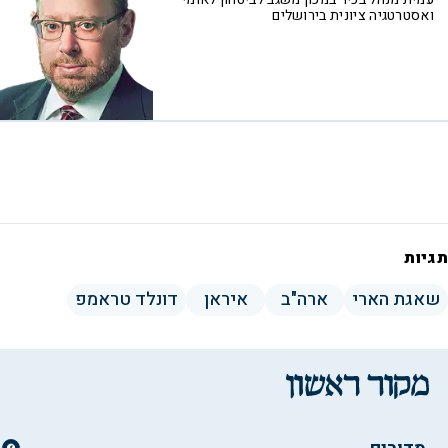
ואסטרטגיה ציונית בירושלים
תגיות
שאגת הארי
ארה"ב
איראן
דונלד טראמפ