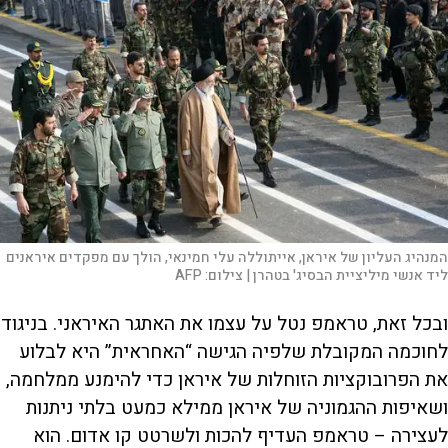
המנהיג העליון של איראן, אייתוללה עלי חמינאי, הולך עם מפקדים איראנים
ליד אנשי מיליציית הבסיג' בטהרן |
צילום:
AFP
ובכל זאת, טראמפ נטל על עצמו את האתגר האיראני. בניגוד
לחוכמה המקובלת שלפיה הגישה “האחראית” היא לבלוע
את הפרובוקציות הזוחלות של איראן כדי להימנע ממלחמה,
ושאיפות ההגמוניה של איראן ממילא כמעט בלתי ניתנות
לעצירה – טראמפ העדיף להכות ולשרטט קו אדום. הוא