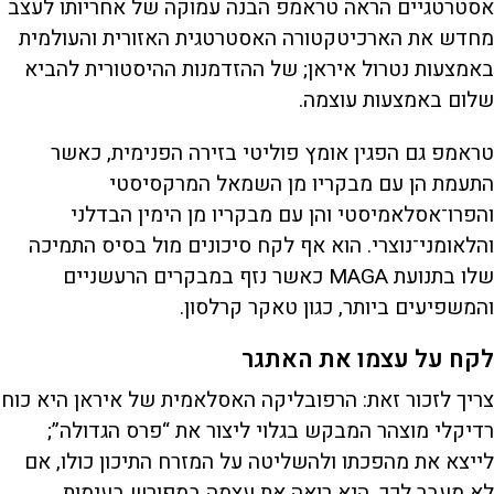
אסטרטגיים הראה טראמפ הבנה עמוקה של אחריותו לעצב
מחדש את הארכיטקטורה האסטרטגית האזורית והעולמית
באמצעות נטרול איראן; של ההזדמנות ההיסטורית להביא
שלום באמצעות עוצמה.
טראמפ גם הפגין אומץ פוליטי בזירה הפנימית, כאשר
התעמת הן עם מבקריו מן השמאל המרקסיסטי
והפרו־אסלאמיסטי והן עם מבקריו מן הימין הבדלני
והלאומני־נוצרי. הוא אף לקח סיכונים מול בסיס התמיכה
שלו בתנועת MAGA כאשר נזף במבקרים הרעשניים
והמשפיעים ביותר, כגון טאקר קרלסון.
לקח על עצמו את האתגר
צריך לזכור זאת: הרפובליקה האסלאמית של איראן היא כוח
רדיקלי מוצהר המבקש בגלוי ליצור את “פרס הגדולה”;
לייצא את מהפכתו ולהשליטה על המזרח התיכון כולו, אם
לא מעבר לכך. היא רואה את עצמה במפורש בעימות