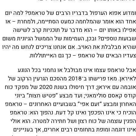
ומדוע אפוא הערפול בדבריו הרבים של טראמפ? למה יום
אחד הוא אומר שהמלחמה כמעט הסתיימה, ולמחרת – או
אפילו באותו יום – הוא מדבר על תוכניות קרב לשישה
שבועות נוספים? ובכן, העמימות של הממשל הגיונית משום
שהיא מבלבלת את האויב. אם אנחנו צריכים לנחש מה יהיו
צעדיו הבאים של טראמפ – כך גם האייתוללות.
אבל טראמפ עצמו אינו מבולבל או גחמני בכל הנוגע
לאיראן. מאז פרישתו ב־2018 מהסכם הגרעין הרקוב של
אובמה עם איראן; דרך חיסולו בשנת 2020 של מפקד כוח
קודס קאסם סולימאני; ועד מבצע “פטיש חצות” ביוני
האחרון ומבצע “זעם אפי” בשבועיים האחרונים – טראמפ
הוכיח כי אינו הפכפך ואינו קל דעת. נהפוך הוא: טראמפ
הפגין עוצמה של כוח רצון ושל חתירה למטרה. הוא אולי
אינו דוגמה ומופת בתחומים רבים אחרים, אך בעניינים