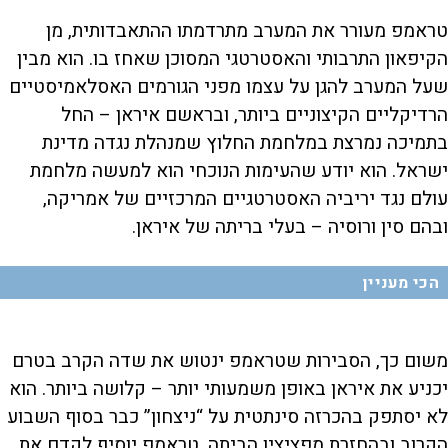
טראמפ מעורר את המערב מתרדמתו ההתאבדותית, מן
הקיפאון התרבותי והאסטרטגי המסוכן שאחז בו. הוא מבין
שעל המערב להגן על עצמו מפני הגורמים האסלאמיסטיים
הרדיקליים הקיצוניים ביותר, ובראשם איראן – החל
בתמיכה נמרצת במלחמת החלוץ שמנהלת נגדה מדינת
ישראל. הוא יודע שהעימות הנוכחי הוא למעשה מלחמת
עולם נגד יריביה האסטרטגיים המרכזיים של אמריקה,
ובהם סין ורוסיה – בעלי בריתה של איראן.
הכי מעניין
משום כך, הסבירות שטראמפ ינטוש את שדה הקרב בטרם
יכניע את איראן באופן משמעותי יותר – קלושה ביותר. הוא
לא יסתפק בהכרזה סינתטית על “ניצחון” כבר בסוף השבוע
הקרוב ובהחזרת מפציציו הביתה. טראמפ יוסיף לקדם את