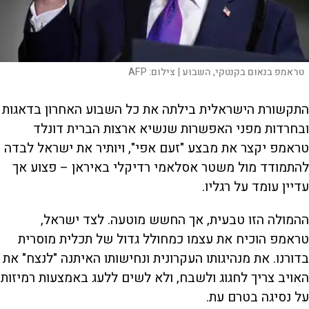
טראמפ בנאום בקנטקי, השבוע |
צילום:
AFP
התקשורת הישראלית בילתה את כל השבוע האחרון בדאגות
ובחרדות מפני האפשרות שנשיא ארצות הברית דונלד
טראמפ יקצר את מבצע "זעם אפי", ויותיר את ישראל לבדה
להתמודד מול משטר אסלאמי רדיקלי באיראן – פצוע אך
עדיין עומד על רגליו.
ההמולה הזו טבעית, אך החשש מוטעה. לצד ישראל,
טראמפ הוכיח את עצמו כמחולל גדול של תכלית מוסרית
בדורנו. את מנהיגותו העקרונית ונחישותו האיתנה "לנצח" את
האויב צריך לחגוג ולשבח, ולא לשים ללעג באמצעות רמיזות
על נסיגה בטרם עת.