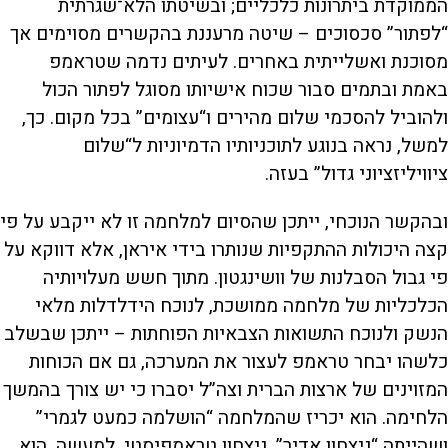
הממוקדת ביתרונות כלכליים; ובשיטתו הלא־שגרתית
“לפתור” סכסוכים – שיטה מרעננת בהקשרים מסוימים אך
מסוכנת ואשלייתית באחרים. לעיתים נדמה שטראמפ
באמת ובתמים סבור שכוח אישיותו מסוגל לפתור הכול
ולהוביל להסכמי שלום מהירים ו“עצומים” בכל מקום. כך,
למשל, נראה בנוגע לתוכניותיו הדמיוניות ל“שלום
ציוויליזציוני גדול” בעזה.
ובהקשר הנוכחי, ייתכן שהסיום למלחמה זו לא ייקבע על פי
קצה היכולות ההתקפיות שנותרו בידי איראן, אלא דווקא על
פי גבול הסבלנות של וושינגטון. מתוך חשש מעלויותיה
הכלכליות של מלחמה ממושכת, לנוכח הידלדלות מלאי
הנשק ולנוכח התשואות הצבאיות הפוחתות – ייתכן שבשלב
כלשהו יבחר טראמפ לעצור את המערכה, גם אם הכוחות
המזוינים של ארצות הברית וצה”ל יסברו כי יש צורך בהמשך
הלחימה. הוא יכריז שהמלחמה “הושלמה כמעט לגמרי”
ושהייתה “ניצחון אדיר”. ניצחון טראמפיסטי. למעשה, הוא