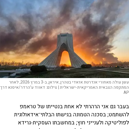
עשן עולה מאחורי אנדרטת אזאדי בטהרן, איראן, ב-3 במרץ 2026, לאחר
המתקפה הצבאית האמריקאית-ישראלית |
צילום:
דאווד ע'הרדר/איסנא דרך
AP
בעבר גם אני הרהרתי לא אחת בנטייתו של טראמפ
להשתמט; בסכנה הטמונה בגישתו הבלתי־אידאולוגית
לפוליטיקה ולענייני חוץ; במחשבתו העסקית-גרידא