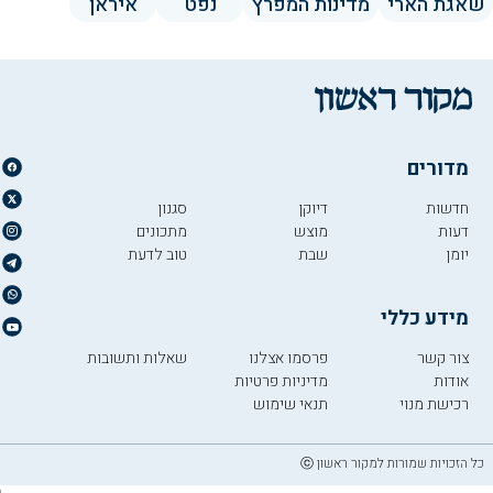
שאגת הארי
מדינות המפרץ
נפט
איראן
מדורים
חדשות
דיוקן
סגנון
דעות
מוצש
מתכונים
יומן
שבת
טוב לדעת
מידע כללי
צור קשר
פרסמו אצלנו
שאלות ותשובות
אודות
מדיניות פרטיות
רכישת מנוי
תנאי שימוש
כל הזכויות שמורות למקור ראשון ⓒ