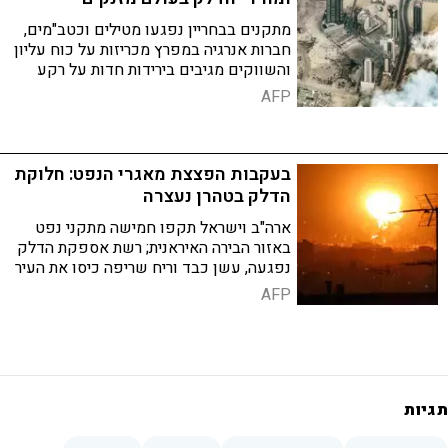
מתקנים בבחריין נפגעו מטילים וכטב"מים,
חברות אנרגיה במפרץ מכריזות על כוח עליון
והשווקים מגיבים בירידות חדות על רקע
חשש לשיבוש באספקת הנפט העולמית
AFP
בעקבות הפצצת מאגרי הנפט: חלוקת
הדלק בטהרן נעצרה
ארה"ב וישראל תקפו חמישה מתקני נפט
באזור הבירה האיראנית; רשת אספקת הדלק
נפגעה, עשן כבד וריח שריפה כיסו את העיר
– והרשויות מזהירות מזיהום מסוכן באוויר
AFP
תגיות