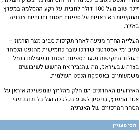
מחיר הנפט מסוג ברנט, מדד הייחוס המרכזי בשוק העולמי,
זינק שוב מעל 100 דולר לחבית, על רקע ההסלמה במפרץ
והתקיפות האיראניות על ספינות מסחר ותשתיות אנרגיה
באזור.
העלייה החדה מגיעה לאחר תקיפות סביב מצר הורמוז –
נתיב ימי אסטרטגי שדרכו עובר כחמישית מהנפט הנסחר
בעולם. התקיפות פגעו בספינות מסחר ובפעילות בנמל
בצרה שבעיראק, מה שהגביר את החשש לשיבושים
משמעותיים באספקת הנפט העולמית.
האירועים האחרונים הם חלק מהלחץ שמפעילה איראן על
אזור המפרץ, בניסיון לפגוע בכלכלה הגלובלית ובנתיבי
הסחר המרכזיים של האנרגיה.
הכי מעניין