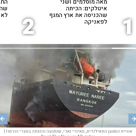
מאה מוסלמים ושני
החב
איטלקים: הכיתה
שהת
שהכניסה את ארץ המגף
לאנ
2
1
לפאניקה
תחנת דלק בטאלין, אסטוניה |
צילום:
AP/סרגיי גריץ
אוניית המטען התאילנדית, מאיורי נארי, שנפגעה והוצתה במצרי הורמוז |
תמונת לוויין המציגה מבנים שניזוקו לאחר תקיפות אוויריות על בסיס חיל