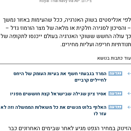
צילום:
האוויר חוואדריה ביום רביעי, 11 במרץ 2026, בבנדר עבאס, איראן |
Royal Thai Navy via AP
צילום:
Satellite image ©2026 Vantor via AP
לפי אנליסטים בשוק האנרגיה, ככל שהעימות באזור נמשך
– והסיכון לסגירה חלקית או מלאה של מצר הורמוז גדל –
כך עולה החשש ששוקי האנרגיה בעולם ייכנסו לתקופה של
תנודתיות חריפה ועליות מחירים.
עוד כתבות בנושא
דעה
המרד בגבעתי חשף את בעיות העומק של היחס
לחיילים קרביים
דעה
אסיר ציון שגילה שבישראל קצת חוששים מפניו
דעה
האלוף בלוט מגשים את כל משאלות הממשלה וזה לא
עזר לו
הזינוק במחיר הנפט מגיע לאחר שבימים האחרונים כבר