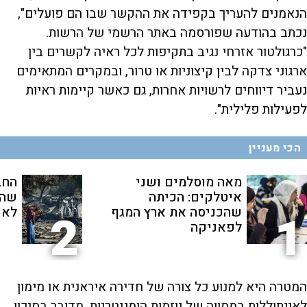
הנאמנים להעריך בקפידה את ההקשר שבו הם פועלים",
נכתב בהודעה שפורסמה באתר הרשמי של הרשות.
"כרגולטור אזרחי נגיב בתקיפות לכל ראיה לקשרים בין
ארגוני צדקה לבין קיצוניות או טרור, ובמקרים המתאימים
נעביר דיווחים לרשויות אחרות, גם כאשר קיימות ראיות
לפעילות פלילית".
הכי מעניין
מאה מוסלמים ושני
החב
איטלקים: הכיתה
שהת
שהכניסה את ארץ המגף
לאנ
2
1
לפאניקה
המטרה היא למנוע כל צורה של חדירה איראנית או מימון
לאייתוללות במסווה של יוזמות הומניטריות. מדובר בסיכון