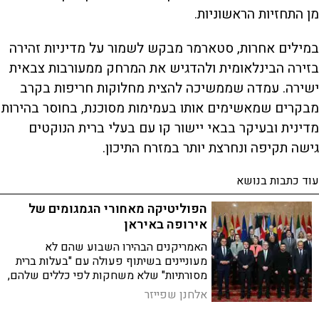
מן התחזיות הראשוניות.
במילים אחרות, סטארמר מבקש לשמור על מדיניות זהירה
בזירה הבינלאומית ולהדגיש את המרחק ממעורבות צבאית
ישירה. עמדה שממשיכה להצית מחלוקות חריפות בקרב
מבקרים שמאשימים אותו בעמימות מסוכנת, בחוסר בהירות
מדינית ובעיקר בבאי יישור קו עם בעלי ברית הנוקטים
גישה תקיפה ונחרצת יותר במזרח התיכון.
עוד כתבות בנושא
הפוליטיקה מאחורי הגמגומים של
אירופה באיראן
האמריקנים הבהירו השבוע שהם לא
מעוניינים בשיתוף פעולה עם "בעלות ברית
מסורתיות" שלא משחקות לפי כללים שלהם,
במסר ברור ליבשת הישנה | כך נראה המצב
אלחנן שפייזר
באירופה