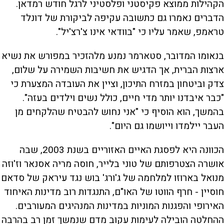
הקהילות ממוצא פקיסטני ופלסטיני לרגל חודש רמדאן.
הדברים נאמרו גם כתשובה עקיפה לביקורת של דונלד
טראמפ, שאמר עליו כי "בוודאי אינו צ'רצ'יל".
בנאומו המדובר, סטארמר נמנע מלהזכיר במפורש את נשיא
ארצות הברית, אך הדגיש את חשיבות השמירה על שלום,
צדק וביטחון במזרח התיכון, וציין את העובדה המצערת כי
"כבר איבדנו יותר מדי חיים, כולל נשים וילדים בעזה".
בהמשך, הוא הוסיף כי "אני נחוש להבטיח שהלקחים מן
העבר יילמדו וייושמו גם היום".
הכוונה היא לפסגת האיים האזוריים בשנת 2003, שבה
אושרה הצטרפותם של טוני בלייר, חוסה מריה אסנאר וז'וזה
מנואל בארוזו למלחמה של ג'ורג' בוש נגד עיראק של סדאם
חוסיין - חרף הווטו של האו"ם, התנגדות רוב מדינות האיחוד
האירופי והפגנות המוניות במדינות המנהיגים המעורבים.
ההחלטה הובילה לעימות עקוב מדם שנמשך זמן רב בהרבה