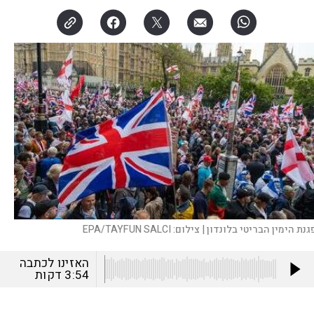
גנת הימין הבריטי בלונדון |
צילום:
EPA/TAYFUN SALCI
האזינו לכתבה
3:54
דקות