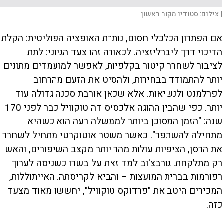
|
צילום:
סטודיו מקור ראשון
אם הפתרון הכלכלי חסום, נותרת האופציה הפוליטית: הקלת
הדיכוי דרך ליברליזציה. לכאורה זהו צעד הגיוני: לתת
לציבור לשחרר קיטור בקלפיות, לאפשר למועמדים מתונים
יותר להתמודד בבחירות, ולהסיט את הזעם מהרחוב
לפרלמנט ולנשיאות. אלא שכאן אורבת סכנה גדולה עוד
יותר. כפי שהבין ההוגה אלכסיס דה טוקוויל כבר לפני 170
שנה: "הזמן המסוכן ביותר לממשלה רעה הוא כשהיא
מתחילה להשתפר". כאשר משטר אוטוקרטי מתחיל לשחרר
את הרסן, הציפיות עולות מהר יותר מקצב השיפורים, והאש
רק מתלקחת. גורבצ'וב למד זאת על בשרו כשניסה לערוך
רפורמות בברית המועצות – והביא לקריסתה. האייתוללות,
המכירים היטב את "פרדוקס טוקוויל", יחששו מאוד מצעד
כזה.