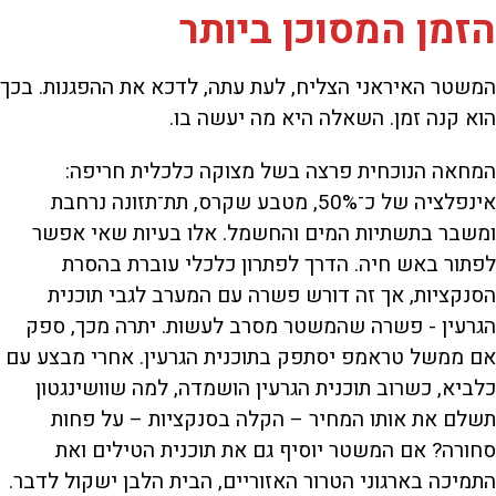
הזמן המסוכן ביותר
המשטר האיראני הצליח, לעת עתה, לדכא את ההפגנות. בכך
הוא קנה זמן. השאלה היא מה יעשה בו.
המחאה הנוכחית פרצה בשל מצוקה כלכלית חריפה:
אינפלציה של כ־50%, מטבע שקרס, תת־תזונה נרחבת
ומשבר בתשתיות המים והחשמל. אלו בעיות שאי אפשר
לפתור באש חיה. הדרך לפתרון כלכלי עוברת בהסרת
הסנקציות, אך זה דורש פשרה עם המערב לגבי תוכנית
הגרעין - פשרה שהמשטר מסרב לעשות. יתרה מכך, ספק
אם ממשל טראמפ יסתפק בתוכנית הגרעין. אחרי מבצע עם
כלביא, כשרוב תוכנית הגרעין הושמדה, למה שוושינגטון
תשלם את אותו המחיר – הקלה בסנקציות – על פחות
סחורה? אם המשטר יוסיף גם את תוכנית הטילים ואת
התמיכה בארגוני הטרור האזוריים, הבית הלבן ישקול לדבר.