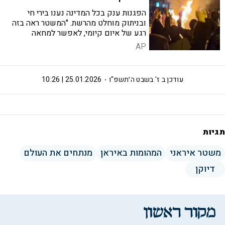
הפגנות ענק בכל המדינה נענו בירי חי
ובניתוק מוחלט מהרשת. "המשטר ראה בזה
רגע של איום קיומי, לאפשר למחאה
להתפתח, או לכבות את האורות, להרוג כמה
AP
שצריך ולקוות שיצליחו להתחמק מתגובה"
עודכן ב
ז' בשבט ה׳תשפ"ו
25.01.2026 | 10:26
תגיות
משטר איראני
המהומות באיראן
מנתחים את העולם
דיוקן