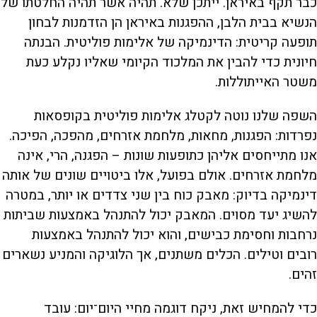
כבר תקף באיראן. ייתכן שלא. תהיה אשר תהיה החלטתו של
הנשיא בבית הלבן, ההפגנות באיראן הן הזדמנות לבחון
תופעה קריטית: הדינמיקה של אלימות פוליטית. הבנתה
חיונית כדי להבין את המלכוד הקיומי שאליו נקלע כעת
משטר האייתוללות.
השפה שלנו נוטה לקטלג אלימות פוליטית בקופסאות
נפרדות: הפגנות, מחאות, מלחמת אזרחים, מהפכה, הפיכה.
אנו מתייחסים אליהן כתופעות שונות – הפגנה, הרי, אינה
מלחמת אזרחים. אולם בפועל, אלו ביטויים שונים של אותה
דינמיקה בדיוק: מאבק כוח בין שני צדדים או יותר, במטרה
להשיג יעד מסוים. המאבק יכול להתנהל באמצעות שביתות
נרחבות וחסימת כבישים, והוא יכול להתנהל באמצעות
רובים וטילים. הכלים משתנים, אך הלוגיקה והמניע נשארים
זהים.
כדי להמחיש זאת, ניקח דוגמה מחיי היום־יום: עובד