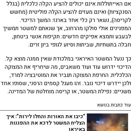
אם האייתוללות אינם יכולים להציע הקלה כלכלית (בגלל
הסנקציות) ואינם מעזים להציע הקלה פוליטית (מחשש
לקריסה), נשאר רק כלי אחד בארגז: המשך הדיכוי.
המפגינים אולי סולקו מהרחוב, אך שנאתם למשטר תמשיך
לבעבע ותמצא אפיקים חדשים: תקיפות אנשי ביטחון,
חבלה בתשתיות, שביתות וסיוע לגופי ביון זרים.
כך ננעל המשטר האיראני במלכודת שאין ממנה מוצא קל.
הדיכוי ידרוש עוד ועוד משאבים, מה שיחריף את המצוקה
הכלכלית. החרפת המצוקה תגביר את המוטיבציה למרד,
ולכן יידרש דיכוי גובר. זהו מעגל קסמים הרסני, שסופו אחד
משניים: נפילת המשטר, או קריסה מוחלטת של המדינה.
עוד כתבות בנושא
“כיבו את האורות והחלו לירות”: איך
הצליח המשטר לדכא את ההפגנות
באיראן