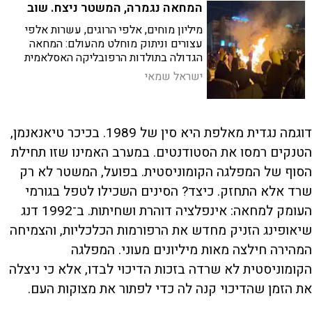
המחאה נגמרה, המשטר ניצח. שוב
מיליון מוחים, אלפי הרוגים, עשרות אלפי
עצורים וניתוק מוחלט מהעולם: המחאה
הגדולה בתולדות הרפובליקה האסלאמית
דוכאה בכוח הזרוע. מה היה חסר כדי
ישראל שמאי
שהמחאה תצליח? והאם יש לה גם צד
אופטימי?
דוגמה נגדית מאלפת היא סין של 1989. בכיכר טיאנאנמן,
הטנקים רמסו את הסטודנטים. במערב האמינו שזו תחילת
הסוף של המפלגה הקומוניסטית. בפועל, המשטר לא רק
שרד אלא התחזק. כיצד? הסינים השכילו לטפל בגורמי
העומק למחאה: אינפלציה דוהרת ושחיתות. ב־1992 דנג
שיאופינג הזניק מחדש את הרפורמות הכלכליות, והצמיחה
המהירה חילצה מאות מיליונים מעוני. המפלגה
הקומוניסטית לא שרדה בזכות הדיכוי לבדו, אלא כי ניצלה
את הזמן שהדיכוי קנה לה כדי לפתור את מצוקות העם.