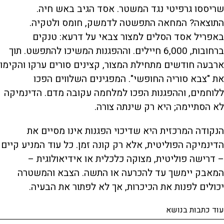
שריססו גרפיטי נגד המשטר. אסד הגיב באש חיה.
התוצאה? המחאה התפשטה לדמשק, חומס ולטקיה.
באפריל אסד הסלים למצור צבאי על דרעא: טנקים
ברחובות, 6,000 חיילים. וההפגנות המשיכו להתפשט. תוך
ארבעה חודשים מתחילת המצור, קצינים סורים ערקו והקימו
את "צבא סוריה החופשי". המפגינים השלווים הפכו
ללוחמים, וההפגנות הפכו למלחמה עקובה מדם. הדינמיקה
לא הסתיימה; היא רק שינתה צורה.
הנקודה המרכזית היא שדיכוי הפגנות אינו מסיים את
הדינמיקה הפוליטית, אלא רק קונה זמן. כל עוד המניע קיים
– דרישה פוליטית, מצוקה כלכלית או אידיאולוגית –
המאבק יימשך עד להכרעה או התשה. הצבא והמשטרה
יכולים לפנות את הכיכרות, אך לא לפתור את הבעיה.
עוד כתבות בנושא