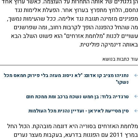
הן גלגולים של אותה התחרות על העוצמה. כאשר ערוץ אחד
נחסם, הלחץ מתפרץ בערוץ אחר. הפעלת אלימות נגד
מפגינים מזמינה תגובת נגד אלימה. ככל שהעימות נמשך,
מה שהחל כהפגנה הופך לקרבות רחוב, ומה שפרשנים
עשויים לכנות "מלחמת אזרחים" הוא פשוט השלב הבא
באותה דינמיקה פוליטית.
עוד כתבות בנושא
נתניהו מציב קו אדום: "לא ניסוג מעזה בלי פירוק חמאס מכל
נשקו"
טרגדיה בלוד: בן חמש נשכח ברכב ומת ממכת חום
סין מסייעת לאיראן - ועדיין נהנית מכל העולמות
מלחמת האזרחים בסוריה היא דוגמה מובהקת. הכול החל
במרץ 2011 עם הפגנות בדרעא, בעקבות מעצר נערים