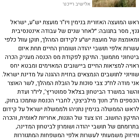
שהרשויות מציבות לפניהן, כולל איסור לינה
אלישיב רייכנר
במקום
ראש המועצה האזורית בנימין ויו”ר מועצת יש”ע, ישראל
גנץ, מסר בתגובה: ״לאחר שנים של עבודה אינטנסיבית
ומאומצת של מועצת יש״ע לקידום המהלך, תוקן עוול כלפי
עשרות אלפי תושבי יהודה ושומרון החיים תחת איום
ביטחוני מתמשך. התיקון לפקודת מס הכנסה מעניק הכרה
ראויה למציאות החיים ביישובים המאוימים ומבטא יחס
שוויוני לתושבים הנמצאים בחזית ההגנה על מדינת ישראל.
אני מודה לח״כ צבי סוכות על הובלת המהלך, לשר האוצר
והשר במשרד הביטחון בצלאל סמוטריץ’, ליו״ר ועדת
הכספים ח״כ חנוך מילביצקי, לחברי הכנסת שתמכו בחוק,
לראש הממשלה בנימין נתניהו ולממשלת ישראל על קידום
התיקון החשוב. זהו צעד של הוגנות, אחריות לאומית, והכרה
בתרומתם של תושבי יהודה ושומרון לביטחון המדינה,
וחיזוק משמעותי לעשרות אלפי המשפחות המתגוררות