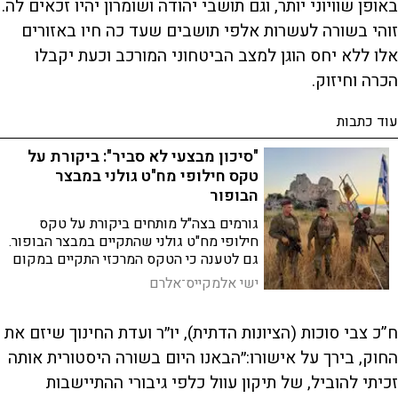
באופן שוויוני יותר, וגם תושבי יהודה ושומרון יהיו זכאים לה.
זוהי בשורה לעשרות אלפי תושבים שעד כה חיו באזורים
אלו ללא יחס הוגן למצב הביטחוני המורכב וכעת יקבלו
הכרה וחיזוק.
עוד כתבות
"סיכון מבצעי לא סביר": ביקורת על
טקס חילופי מח"ט גולני במבצר
הבופור
גורמים בצה"ל מותחים ביקורת על טקס
חילופי מח"ט גולני שהתקיים במבצר הבופור.
גם לטענה כי הטקס המרכזי התקיים במקום
בטוח והחילוף בבופור היה רק לצורך תמונה
ישי אלמקייס־אלרם
אומרים הגורמים כי מדובר בסיכון מיוצר
לצורך תמונה
ח”כ צבי סוכות (הציונות הדתית), יו״ר ועדת החינוך שיזם את
החוק, בירך על אישורו:״הבאנו היום בשורה היסטורית אותה
זכיתי להוביל, של תיקון עוול כלפי גיבורי ההתיישבות