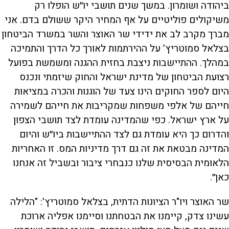
ביהודה ושומרון. במשך שנים תושבי יו״ש הופלו רק
משיקולים פוליטיים על אף המחיר היקר ששולם בדם. אני
מברך מקרב לב את ידידי שר האוצר והשר במשרד הביטחון
בצלאל סמוטריץ’ על ההירתמות לאורך כל הדרך והתמיכה
במהלך. ההתיישבות ניצבת בחזית ההגנה ומשמשת בפועל
רצועת הביטחון של מדינת ישראל והחוק שיזמתי ונכנס
היום לספר החוקים הינו צעד של הוגנות והכרה במציאות
חייהם של אלפי משפחות שמקריבות את חייהם לשמירה
על ארץ ישראל. כפי שהמדינה עומדת לצד תושבי הצפון
והדרום כך היא עומדת גם לצד ההתיישבות ביו״ש והיום
המדינה מבטאת את זה גם דרך מדיניות המס. זו האחריות
הלאומית הבסיסית שלנו כנבחרי ציבור ובשביל זה אנחנו
כאן״.
שר האוצר ויו"ר הציונות הדתית, בצלאל סמוטריץ': "הלילה
עשינו צדק, קיימנו את הבטחתנו וסיימנו אפליה ארוכת