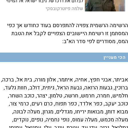
לבלום את דרכו של גיבור ישראל אל המינוי
לראש המוסד. בדק בית כבר לא יספיק.
שלמה פיוטרקובסקי
היועצת חייבת להניח את המפתחות
הרשימה הרשמית צפויה להתפרסם בעוד כחודש אך כפי
המסתמן זו רשימת היישובים הצפויים לקבל את הטבת
המס, מסודרים לפי סדר הא"ב:
הכי מעניין
אביתר, אבני חפץ, אחיה, איתמר, אלון מורה, בית אל, ברכה,
ברוכין, גבעות הרואה, גבעת הראל, גיתית, דולב, חוות גלעד,
חלמיש, חמרה, חרמש, חרשה, טלמון, יצהר, כוכב השחר,
כוכב יעקב, כפר אלדד, כפר תפוח, כרם רעים, כרמי צור,
מבוא דותן, מבואות יריחו, מגדלים, מגרון, מעלה לבונה,
מעלה מכמש, מעלה עמוס, נופי נחמיה, נופים, נוקדים,
נחליאל, נריה, עדי עד, עטרת, עינב, עלי, עמנואל, עמיחי,