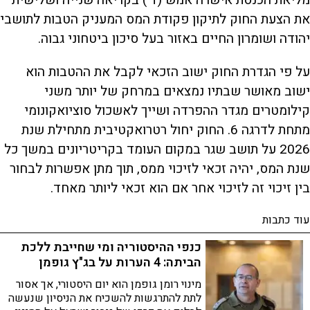
מליאת הכנסת אישרה אמש (ד') בקריאה שנייה ושלישית
את הצעת החוק לתיקון פקודת המס המעניק הטבות לתושבי
יהודה ושומרון החיים באזור בעל סיכון ביטחוני גבוה.
על פי הגדרת החוק ישוב הזכאי לקבל את ההטבות הוא
ישוב מאושר שבתיו נמצאים במרחק של יותר משני
קילומטרים מגדר ההפרדה ושייך לאשכול סוציואקונומי
מתחת לדרגה 6. החוק יחול רטרואקטיבית מתחילת שנת
2026 על תושב שגר במקום העומד בקריטריונים במשך כל
שנת המס, יהיה זכאי לזיכוי ממס, תוך מתן אפשרות לבחור
בין זיכוי זה לזיכוי אחר אם הוא זכאי ליותר מאחד.
עוד כתבות
כנפי ההיסטוריה ומי שחייבת ללכת
הביתה: 4 הערות על בג"ץ גופמן
מינוי רומן גופמן הוא יום היסטורי, אך אסור
לתת להתרגשות להשכיח את הניסיון שנעשה