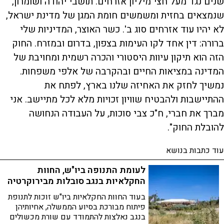
שנים נגד מעל חצי מיליון אזרחים. תושבי יהודה ושומרון,
שנמצאים בחזית ומשמשים חומת המגן של מדינת ישראל,
לא יהיו עוד אזרחים סוג ב'. כשר האוצר, המדיניות שלי
ברורה: דין אחד לקו העימות בצפון, בדרום ובמזרח. החוק
הזה הוא תיקון עיוות היסטורי והכרה רשמית ומחויבת של
המדינה במציאות החיים ובהקרבה של אלפי משפחות.
נמשיך לחזק את האחיזה שלנו בארץ, לפתח את
ההתיישבות ולהבטיח שוויון זכויות מלא לכל מתיישב. אני
מברך את חברי, ח"כ צבי סוכות, על העבודה הנחושה
להובלת החוק".
עוד כתבות בנושא
לעומת התנופה ביו"ש, החוות
החקלאיות בנגב סובלות מבירוקרטיה
בעוד החוות החקלאיות ביו"ש זוכות לתנופת
פיתוח מבורכת בסיוע הממשלה, אחיותיהן
בנגב נאלצות להתמודד עם שורת מכשולים