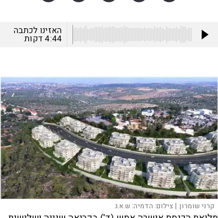
האזינו לכתבה
4:44
דקות
קרני שומרון. |
צילום:
הדמיה: ש.א.ג