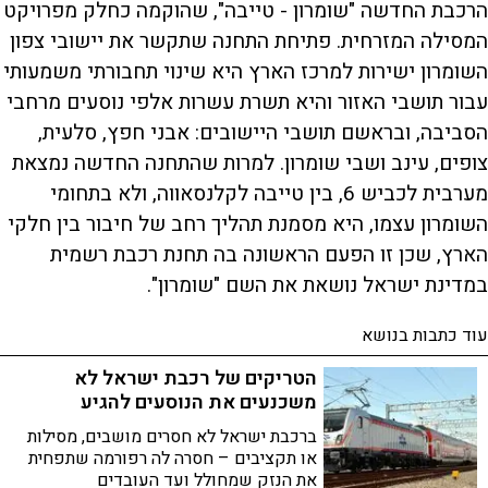
הרכבת החדשה "שומרון - טייבה", שהוקמה כחלק מפרויקט
המסילה המזרחית. פתיחת התחנה שתקשר את יישובי צפון
השומרון ישירות למרכז הארץ היא שינוי תחבורתי משמעותי
עבור תושבי האזור והיא תשרת עשרות אלפי נוסעים מרחבי
הסביבה, ובראשם תושבי היישובים: אבני חפץ, סלעית,
צופים, עינב ושבי שומרון. למרות שהתחנה החדשה נמצאת
מערבית לכביש 6, בין טייבה לקלנסאווה, ולא בתחומי
השומרון עצמו, היא מסמנת תהליך רחב של חיבור בין חלקי
הארץ, שכן זו הפעם הראשונה בה תחנת רכבת רשמית
במדינת ישראל נושאת את השם "שומרון".
עוד כתבות בנושא
הטריקים של רכבת ישראל לא
משכנעים את הנוסעים להגיע
ברכבת ישראל לא חסרים מושבים, מסילות
או תקציבים – חסרה לה רפורמה שתפחית
את הנזק שמחולל ועד העובדים