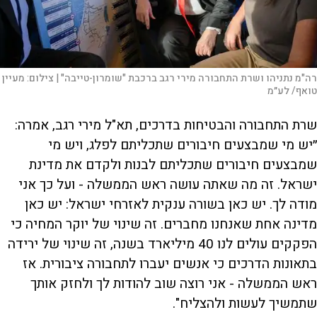
רה"מ נתניהו ושרת התחבורה מירי רגב ברכבת "שומרון-טייבה" |
צילום:
מעיין
טואף/ לע״מ
שרת התחבורה והבטיחות בדרכים, תא"ל מירי רגב, אמרה:
״יש מי שמבצעים חיבורים שתכליתם לפלג, ויש מי
שמבצעים חיבורים שתכליתם לבנות ולקדם את מדינת
ישראל. זה מה שאתה עושה ראש הממשלה - ועל כך אני
מודה לך. יש כאן בשורה ענקית לאזרחי ישראל: יש כאן
מדינה אחת שאנחנו מחברים. זה שינוי של יוקר המחיה כי
הפקקים עולים לנו 40 מיליארד בשנה, זה שינוי של ירידה
בתאונות הדרכים כי אנשים יעברו לתחבורה ציבורית. אז
ראש הממשלה - אני רוצה שוב להודות לך ולחזק אותך
שתמשיך לעשות ולהצליח".