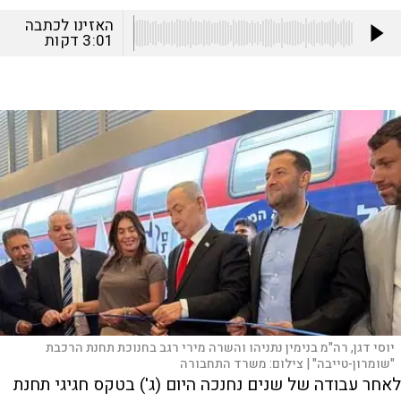
האזינו לכתבה
3:01
דקות
יוסי דגן, רה"מ בנימין נתניהו והשרה מירי רגב בחנוכת תחנת הרכבת
"שומרון-טייבה" |
צילום:
משרד התחבורה
לאחר עבודה של שנים נחנכה היום (ג') בטקס חגיגי תחנת