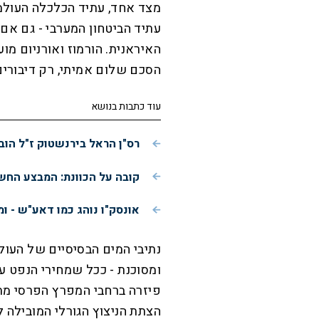
מצד אחד, עתיד הכלכלה העולמית
עתיד הביטחון המערבי - גם אם
האיראנית. הורמוז ואורניום מוע
הסכם שלום אמיתי, רק דיבורים
עוד כתבות בנושא
רס"ן הראל בירנשטוק ז"ל הוב
קובה על הכוונת: המבצע הח
אונסק"ו נוהג כמו דאע"ש - ו
נתיבי המים הבסיסיים של העו
ומסוכנת - ככל שמחירי הנפט 
פיזרה ברחבי המפרץ הפרסי מת
הצתת הניצוץ הגורלי המובילה 