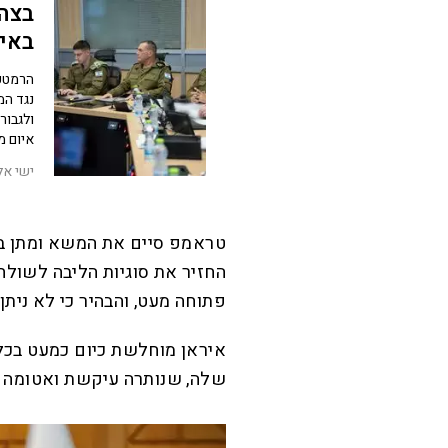
בצה"
באיר
הרמטכ"
נגד המ
ולגבור
איום מ
ישי אל
טראמפ סיים את המשא ומתן בי
החזיר את סוגיות הליבה לשולח
פתוחה מעט, והבהיר כי לא נית
איראן מוחלשת כיום כמעט בכל
שלה, שנותרה עיקשת ואטומה ל