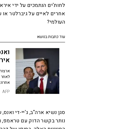
לחות'ים הנתמכים על ידי אירא
אחרים לאיים על גיברלטר או ע
העולמי?
עוד כתבות בנושא
ואנס
אירא
ארצות 
לאחר ש
אחרונה
AFP
סגן נשיא ארה"ב, ג'יי-די ואנס
נותר בקשר הדוק עם טראמפ, וד